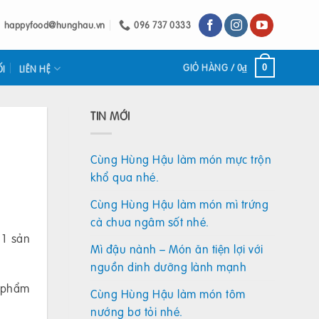
happyfood@hunghau.vn
096 737 0333
GIỎ HÀNG /
0
₫
0
ỐI
LIÊN HỆ
TIN MỚI
Cùng Hùng Hậu làm món mực trộn
khổ qua nhé.
Cùng Hùng Hậu làm món mì trứng
cà chua ngâm sốt nhé.
 1 sản
Mì đậu nành – Món ăn tiện lợi với
nguồn dinh dưỡng lành mạnh
n phẩm
Cùng Hùng Hậu làm món tôm
nướng bơ tỏi nhé.