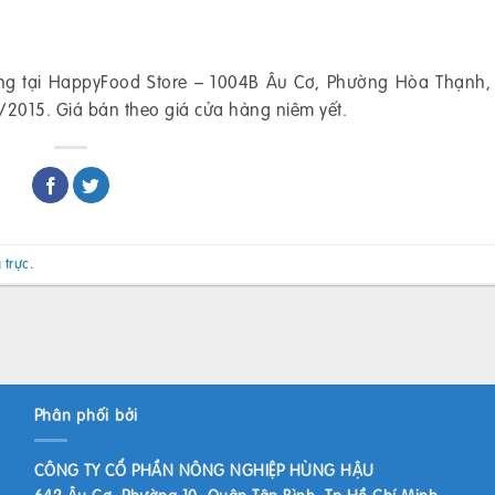
ng tại HappyFood Store – 1004B Âu Cơ, Phường Hòa Thạnh
2015. Giá bán theo giá cửa hàng niêm yết.
 trực
.
Phân phối bởi
CÔNG TY CỔ PHẦN NÔNG NGHIỆP HÙNG HẬU
642 Âu Cơ, Phường 10, Quận Tân Bình, Tp Hồ Chí Minh,