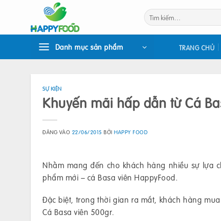
Bỏ
Tìm
qua
kiếm:
nội
dung
Danh mục sản phẩm
TRANG CHỦ
SỰ KIỆN
Khuyến mãi hấp dẫn từ Cá Ba
ĐĂNG VÀO
22/06/2015
BỞI
HAPPY FOOD
Nhằm mang đến cho khách hàng nhiều sự lựa ch
phẩm mới – cá Basa viên HappyFood.
Đặc biệt, trong thời gian ra mắt, khách hàng m
Cá Basa viên 500gr.