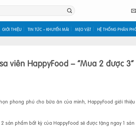
GIỚI THIỆU
TIN TỨC – KHUYẾN MÃI
MẸO VẶT
HỆ THỐNG PHÂN PH
sa viên HappyFood – “Mua 2 được 3”
ọn phong phú cho bữa ăn của mình, HappyFood giới thiệu
ua 2 sản phẩm bất kỳ của HappyFood sẽ được tặng ngay 1 sả