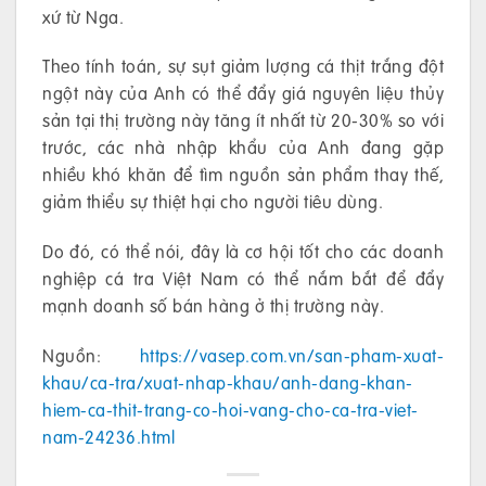
xứ từ Nga.
Theo tính toán, sự sụt giảm lượng cá thịt trắng đột
ngột này của Anh có thể đẩy giá nguyên liệu thủy
sản tại thị trường này tăng ít nhất từ 20-30% so với
trước, các nhà nhập khẩu của Anh đang gặp
nhiều khó khăn để tìm nguồn sản phẩm thay thế,
giảm thiểu sự thiệt hại cho người tiêu dùng.
Do đó, có thể nói, đây là cơ hội tốt cho các doanh
nghiệp cá tra Việt Nam có thể nắm bắt để đẩy
mạnh doanh số bán hàng ở thị trường này.
Nguồn:
https://vasep.com.vn/san-pham-xuat-
khau/ca-tra/xuat-nhap-khau/anh-dang-khan-
hiem-ca-thit-trang-co-hoi-vang-cho-ca-tra-viet-
nam-24236.html