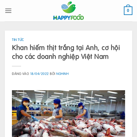
Bỏ
qua
0
nội
dung
TIN TỨC
Khan hiếm thịt trắng tại Anh, cơ hội
cho các doanh nghiệp Việt Nam
ĐĂNG VÀO
18/04/2022
BỞI
NGHINH