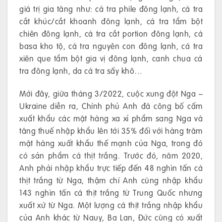
giá trị gia tăng như: cá tra phile đông lạnh, cá tra
cắt khúc/cắt khoanh đông lạnh, cá tra tẩm bột
chiên đông lạnh, cá tra cắt portion đông lạnh, cá
basa kho tộ, cá tra nguyên con đông lạnh, cá tra
xiên que tẩm bột gia vị đông lạnh, canh chua cá
tra đông lạnh, da cá tra sấy khô…
Mới đây, giữa tháng 3/2022, cuộc xung đột Nga –
Ukraine diễn ra, Chính phủ Anh đã công bố cấm
xuất khẩu các mặt hàng xa xỉ phẩm sang Nga và
tăng thuế nhập khẩu lên tới 35% đối với hàng trăm
mặt hàng xuất khẩu thế mạnh của Nga, trong đó
có sản phẩm cá thịt trắng. Trước đó, năm 2020,
Anh phải nhập khẩu trực tiếp đến 48 nghìn tấn cá
thịt trắng từ Nga, thậm chí Anh cũng nhập khẩu
143 nghìn tấn cá thịt trắng từ Trung Quốc nhưng
xuất xứ từ Nga. Một lượng cá thịt trắng nhập khẩu
của Anh khác từ Nauy, Ba Lan, Đức cũng có xuất