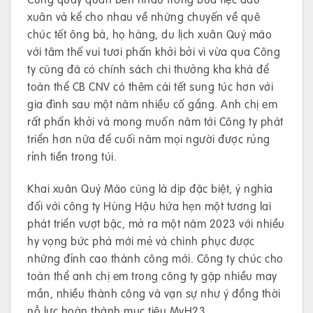
xuân và kể cho nhau về những chuyến về quê
chúc tết ông bà, họ hàng, du lịch xuân Quý mão
với tâm thế vui tươi phấn khởi bởi vì vừa qua Công
ty cũng đã có chính sách chi thưởng kha khá để
toàn thể CB CNV có thêm cái tết sung túc hơn với
gia đình sau một năm nhiều cố gắng. Anh chị em
rất phấn khởi và mong muốn năm tới Công ty phát
triển hơn nữa để cuối năm mọi người được rủng
rỉnh tiền trong túi.
Khai xuân Quý Mão cũng là dịp đặc biệt, ý nghĩa
đối với công ty Hùng Hậu hứa hẹn một tương lai
phát triển vượt bậc, mở ra một năm 2023 với nhiều
hy vọng bức phá mới mẻ và chinh phục được
những đỉnh cao thành công mới. Công ty chúc cho
toàn thể anh chị em trong công ty gặp nhiều may
mắn, nhiều thành công và vạn sự như ý đồng thời
nỗ lực hoàn thành mục tiêu MyH23.