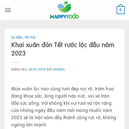
Bỏ
qua
0
nội
dung
SỰ KIỆN
,
TIN TỨC
Khai xuân đón Tết rước lộc đầu năm
2023
ĐĂNG VÀO
28/01/2023
BỞI
NGHINH
Mùa xuân lúc nào cũng tươi đẹp rực rỡ, trăm hoa
đang khoe sắc, lòng người náo nức, vui vẻ tràn
đầy sức sống. Với không khí vui tươi và rộn ràng
của những ngày đầu năm mới mong muốn năm
2023 sẽ là một năm đầy thành công rực rỡ, không
ngừng lớn mạnh.