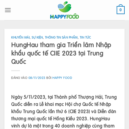
Bỏ
qua
0
nội
dung
KHUYẾN MÃI
,
SỰ KIỆN
,
THÔNG TIN SẢN PHẨM
,
TIN TỨC
HungHau tham gia Triển lãm Nhập
khẩu quốc tế CIIE 2023 tại Trung
Quốc
ĐĂNG VÀO
08/11/2023
BỞI
HAPPY FOOD
Ngày 5/11/2023, tại Thành phố Thượng Hải, Trung
Quốc diễn ra Lễ khai mạc Hội chợ Quốc tế Nhập
khẩu Trung Quốc lần thứ 6 (CIIE 2023) và Diễn đàn
thương mại quốc tế Hồng Kiều 2023. HungHau
vinh dự là một trong 40 doanh nghiệp cùng tham