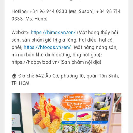
Hotline: +84 96 944 0333 (Ms. Susan); +84 98 714
0333 (Ms. Hana)
Website:
https://himex.vn/en/
(Mặt hàng thủy hải
sản, sản phẩm giá trị gia tăng, hạt điều, hạt cà
phê);
https://hfoods.vn/en/
(Mặt hàng nông sản,
mì nui bún khô dinh dưỡng, ống hút gạo);
https://happyfood.vn/ (Sản phẩm nội địa)
🏠 Địa chỉ: 642 Âu Cơ, phường 10, quận Tân Bình,
TP. HCM