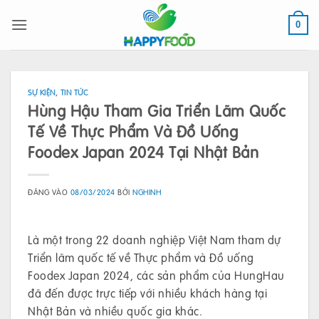
Bỏ
qua
0
nội
dung
SỰ KIỆN
,
TIN TỨC
Hùng Hậu Tham Gia Triển Lãm Quốc
Tế Về Thực Phẩm Và Đồ Uống
Foodex Japan 2024 Tại Nhật Bản
ĐĂNG VÀO
08/03/2024
BỞI
NGHINH
Là một trong 22 doanh nghiệp Việt Nam tham dự
Triển lãm quốc tế về Thực phẩm và Đồ uống
Foodex Japan 2024, các sản phẩm của HungHau
đã đến được trực tiếp với nhiều khách hàng tại
Nhật Bản và nhiều quốc gia khác.