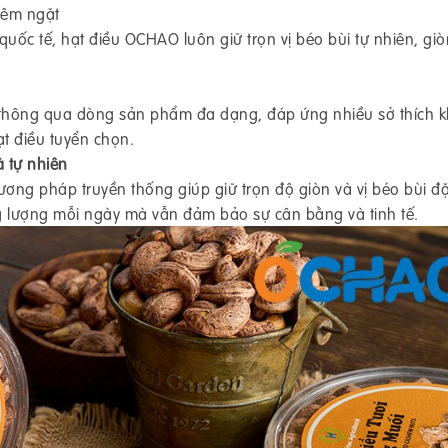
hiêm ngặt
quốc tế, hạt điều OCHAO luôn giữ trọn vị béo bùi tự nhiên, gi
thông qua dòng sản phẩm đa dạng, đáp ứng nhiều sở thích 
t điều tuyển chọn.
à tự nhiên
ơng pháp truyền thống giúp giữ trọn độ giòn và vị béo bùi đ
g lượng mỗi ngày mà vẫn đảm bảo sự cân bằng và tinh tế.