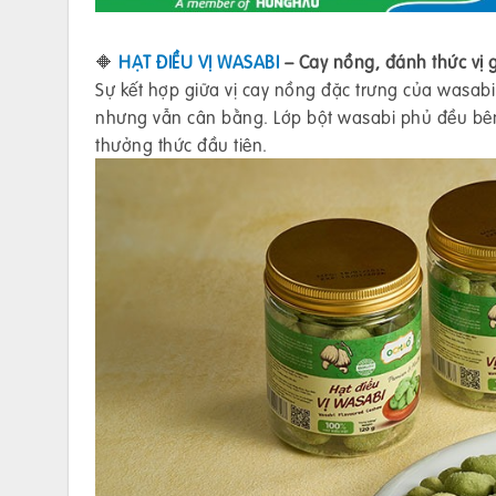
🔶
HẠT ĐIỀU VỊ WASABI
– Cay nồng, đánh thức vị 
Sự kết hợp giữa vị cay nồng đặc trưng của wasabi
nhưng vẫn cân bằng. Lớp bột wasabi phủ đều bên
thưởng thức đầu tiên.