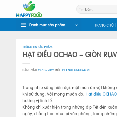
Bỏ
Tìm
qua
kiếm:
nội
dung
Danh mục sản phẩm
TRANG CHỦ
THÔNG TIN SẢN PHẨM
HẠT ĐIỀU OCHAO – GIÒN RỤM
ĐĂNG VÀO
27/02/2026
BỞI
LINHLN@HUNGHAU.VN
Trong nhịp sống hiện đại, một món ăn vặt không 
khi sử dụng. Với mong muốn đó,
Hạt điều OCHAO
hương vị tinh tế.
Không chỉ xuất hiện trong những dịp Tết đến xuâ
ngày, chẳng hạn như tại văn phòng, trong những