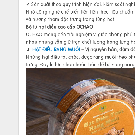
✔ Sản xuất theo quy trình hiện đại, kiểm soát ng
Nhờ công nghệ chế biến tiên tiến theo tiêu chuẩn 
và hương thơm đặc trưng trong từng hạt.
Bộ tứ hạt điều cao cấp OCHAO
OCHAO mang đến trải nghiệm vị giác phong phú 
nhau nhưng vẫn giữ trọn chất lượng trong từng hạ
🔶
HẠT ĐIỀU RANG MUỐI
– Vị nguyên bản, đậm đ
Những hạt điều to, chắc, được rang muối theo phư
trưng. Đây là lựa chọn hoàn hảo để bổ sung năn