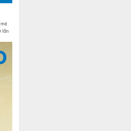
h mẽ
 lần