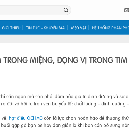
GIỚI THIỆU
TIN TỨC – KHUYẾN MÃI
MẸO VẶT
HỆ THỐNG PHÂN PH
 TRONG MIỆNG, ĐỌNG VỊ TRONG TIM
chỉ cần ngon mà còn phải đảm bảo giá trị dinh dưỡng và sự 
ra đời và hội tụ trọn vẹn ba yếu tố: chất lượng – dinh dưỡng 
n về,
hạt điều OCHAO
còn là lựa chọn hoàn hảo để thưởng thứ
 buổi gặp gỡ bạn bè hay đơn giản là khi bạn cần bổ sung nă