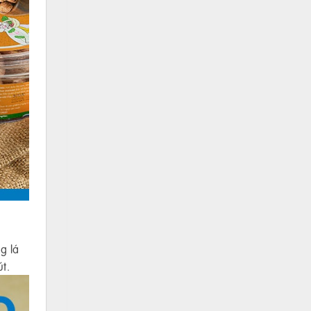
g lá
t.