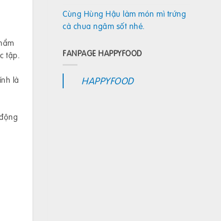
Cùng Hùng Hậu làm món mì trứng
cà chua ngâm sốt nhé.
phẩm
FANPAGE HAPPYFOOD
c tập.
ính là
HAPPYFOOD
 động