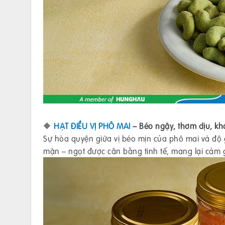
🔶
HẠT ĐIỀU VỊ PHÔ MAI
– Béo ngậy, thơm dịu, k
Sự hòa quyện giữa vị béo mịn của phô mai và độ g
mặn – ngọt được cân bằng tinh tế, mang lại cảm