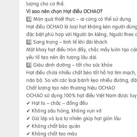
lượng cho cơ thể.
Vì sao nên chọn Hạt điều OCHAO?
1️⃣ Món quà thiết thực – ai cũng có thể sử dụng
Hạt điều OCHAO là loại hạt không kén người dùng
đặc biệt phù hợp với Người ăn kiêng, Người theo 
2️⃣ Sang trọng – tinh tế khi đãi khách
Một khay hạt điều tròn đầy, chắc mẩy luôn tạo cả
yếu tố tạo nên ấn tượng lâu dài.
3️⃣ Giàu dinh dưỡng – tốt cho sức khỏe
Hạt điều chứa nhiều chất béo tốt hỗ trợ tim mạc
não bộ. So với các loại bánh kẹo nhiều đường, đâ
Chất lượng tạo nên thương hiệu OCHAO
OCHAO sử dụng 100% hạt điều Việt Nam được tuy
✔ Hạt to – chắc – đồng đều
✔ Không sâu hỏng, không vụn vỡ
✔ Giữ lớp vỏ lụa tự nhiên giúp hạt giòn lâu
✔ Không chất bảo quản
✔ Không chất tạo màu