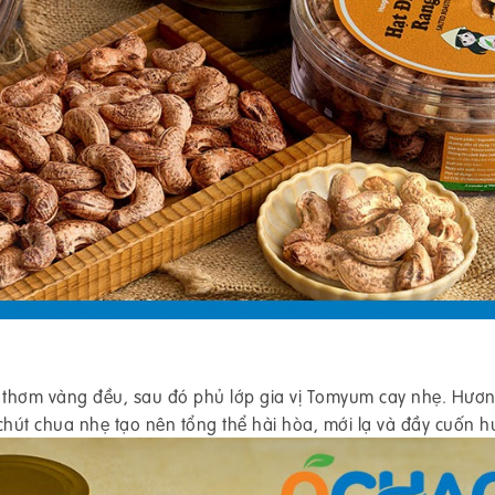
 thơm vàng đều, sau đó phủ lớp gia vị Tomyum cay nhẹ. Hươn
út chua nhẹ tạo nên tổng thể hài hòa, mới lạ và đầy cuốn hú