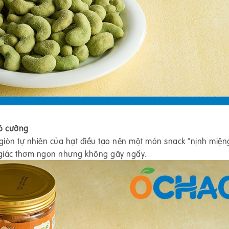
hó cưỡng
iòn tự nhiên của hạt điều tạo nên một món snack “nịnh miệng
 giác thơm ngon nhưng không gây ngấy.