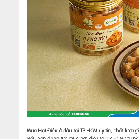
Mua Hạt Điều ở đâu tại TP.HCM uy tín, chất lượng
Nếu bạn đang tìm mua hạt điều tại TP.HCM với ng