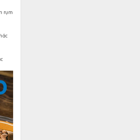
òn rụm
khác
ặc