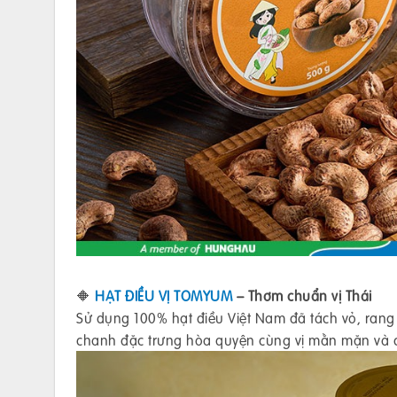
🔶
HẠT ĐIỀU VỊ TOMYUM
– Thơm chuẩn vị Thái
Sử dụng 100% hạt điều Việt Nam đã tách vỏ, rang
chanh đặc trưng hòa quyện cùng vị mằn mặn và ch