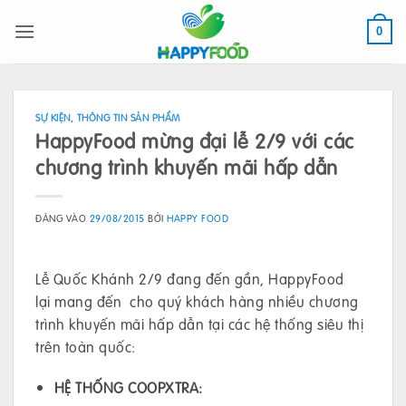
Bỏ
qua
0
nội
dung
SỰ KIỆN
,
THÔNG TIN SẢN PHẨM
HappyFood mừng đại lễ 2/9 với các
chương trình khuyến mãi hấp dẫn
ĐĂNG VÀO
29/08/2015
BỞI
HAPPY FOOD
Lễ Quốc Khánh 2/9 đang đến gần, HappyFood
lại mang đến cho quý khách hàng nhiều chương
trình khuyến mãi hấp dẫn tại các hệ thống siêu thị
trên toàn quốc:
HỆ THỐNG COOPXTRA: