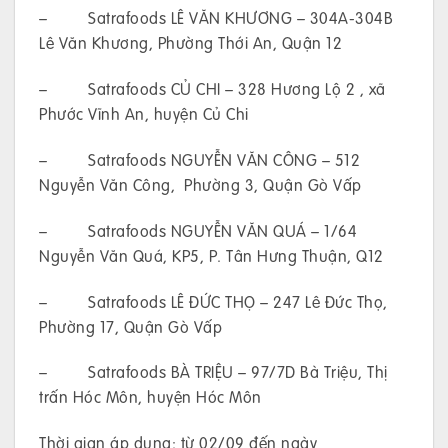
– Satrafoods LÊ VĂN KHƯƠNG – 304A-304B
Lê Văn Khương, Phường Thới An, Quận 12
– Satrafoods CỦ CHI – 328 Hương Lộ 2 , xã
Phước Vĩnh An, huyện Củ Chi
– Satrafoods NGUYỄN VĂN CÔNG – 512
Nguyễn Văn Công, Phường 3, Quận Gò Vấp
– Satrafoods NGUYỄN VĂN QUÁ – 1/64
Nguyễn Văn Quá, KP5, P. Tân Hưng Thuận, Q12
– Satrafoods LÊ ĐỨC THỌ – 247 Lê Đức Thọ,
Phường 17, Quận Gò Vấp
– Satrafoods BÀ TRIỆU – 97/7D Bà Triệu, Thị
trấn Hóc Môn, huyện Hóc Môn
Thời gian áp dụng: từ 02/09 đến ngày