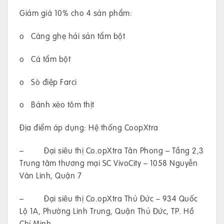
Giảm giá 10% cho 4 sản phẩm:
o Càng ghẹ hải sản tẩm bột
o Cá tẩm bột
o Sò điệp Farci
o Bánh xèo tôm thịt
Địa điểm áp dụng: Hệ thống CoopXtra
– Đại siêu thị Co.opXtra Tân Phong – Tầng 2,3
Trung tâm thương mại SC VivoCity – 1058 Nguyễn
Văn Linh, Quận 7
– Đại siêu thị Co.opXtra Thủ Đức – 934 Quốc
Lộ 1A, Phường Linh Trung, Quận Thủ Đức, TP. Hồ
Chí Minh