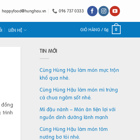
happyfood@hunghau.vn
096 737 0333
GIỎ HÀNG /
0
₫
0
ỐI
LIÊN HỆ
TIN MỚI
Cùng Hùng Hậu làm món mực trộn
khổ qua nhé.
Cùng Hùng Hậu làm món mì trứng
cà chua ngâm sốt nhé.
ã đồng
Mì đậu nành – Món ăn tiện lợi với
 trình
nguồn dinh dưỡng lành mạnh
Cùng Hùng Hậu làm món tôm
nướng bơ tỏi nhé.