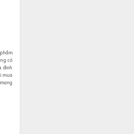
 phẩm
àng có
a đình
ời mua
n mang