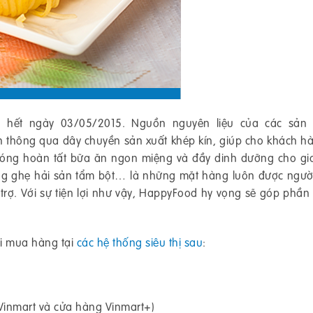
n hết ngày 03/05/2015. Nguồn nguyên liệu của các sản
n thông qua dây chuyền sản xuất khép kín, giúp cho khách h
chóng hoàn tất bữa ăn ngon miệng và đầy dinh dưỡng cho gi
 càng ghẹ hải sản tẩm bột… là những mặt hàng luôn được ngư
 trợ. Với sự tiện lợi như vậy, HappyFood hy vọng sẽ góp phầ
i mua hàng tại
các hệ thống siêu thị sau
:
Vinmart và cửa hàng Vinmart+)