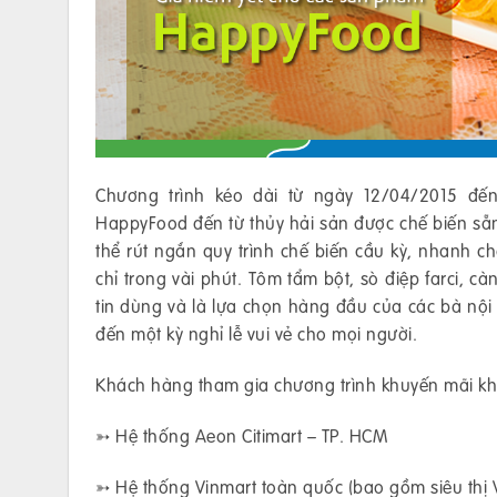
Chương trình kéo dài từ ngày 12/04/2015 đế
HappyFood đến từ thủy hải sản được chế biến sẵ
thể rút ngắn quy trình chế biến cầu kỳ, nhanh 
chỉ trong vài phút. Tôm tẩm bột, sò điệp farci,
tin dùng và là lựa chọn hàng đầu của các bà nội
đến một kỳ nghỉ lễ vui vẻ cho mọi người.
Khách hàng tham gia chương trình khuyến mãi kh
➳ Hệ thống Aeon Citimart – TP. HCM
➳ Hệ thống Vinmart toàn quốc (bao gồm siêu thị 