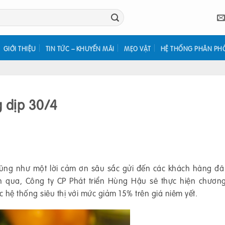
GIỚI THIỆU
TIN TỨC – KHUYẾN MÃI
MẸO VẶT
HỆ THỐNG PHÂN PH
 dịp 30/4
 cũng như một lời cảm ơn sâu sắc gửi đến các khách hàng đ
 qua, Công ty CP Phát triển Hùng Hậu sẽ thực hiện chương
 hệ thống siêu thị với mức giảm 15% trên giá niêm yết.