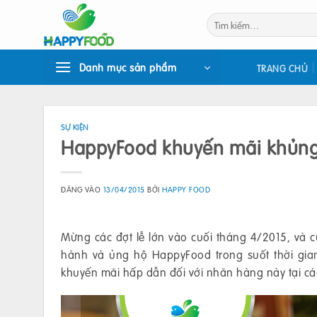
Bỏ
Tìm
qua
kiếm:
nội
dung
Danh mục sản phẩm
TRANG CHỦ
SỰ KIỆN
HappyFood khuyến mãi khủng
ĐĂNG VÀO
13/04/2015
BỞI
HAPPY FOOD
Mừng các đợt lễ lớn vào cuối tháng 4/2015, và
hành và ủng hộ HappyFood trong suốt thời gian
khuyến mãi hấp dẫn đối với nhãn hàng này tại các