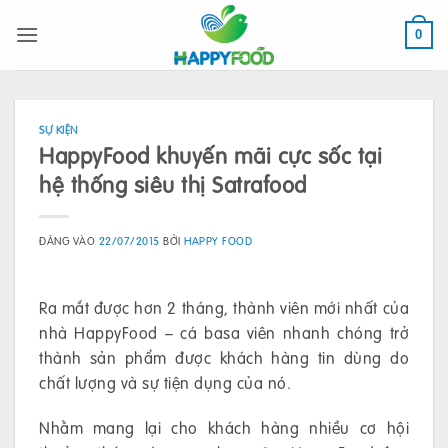
Bỏ
qua
0
nội
dung
SỰ KIỆN
HappyFood khuyến mãi cực sốc tại
hệ thống siêu thị Satrafood
ĐĂNG VÀO
22/07/2015
BỞI
HAPPY FOOD
Ra mắt được hơn 2 tháng, thành viên mới nhất của
nhà HappyFood – cá basa viên nhanh chóng trở
thành sản phẩm được khách hàng tin dùng do
chất lượng và sự tiện dụng của nó.
Nhằm mang lại cho khách hàng nhiều cơ hội