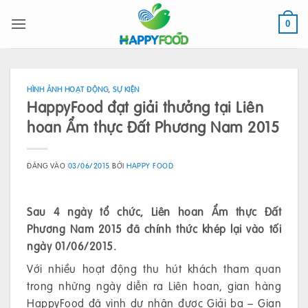
Bỏ
qua
0
nội
dung
HÌNH ẢNH HOẠT ĐỘNG
,
SỰ KIỆN
HappyFood đạt giải thưởng tại Liên
hoan Ẩm thực Đất Phương Nam 2015
ĐĂNG VÀO
03/06/2015
BỞI
HAPPY FOOD
Sau 4 ngày tổ chức, Liên hoan Ẩm thực Đất
Phương Nam 2015 đã chính thức khép lại vào tối
ngày 01/06/2015.
Với nhiều hoạt động thu hút khách tham quan
trong những ngày diễn ra Liên hoan, gian hàng
HappyFood đã vinh dự nhận được Giải ba – Gian