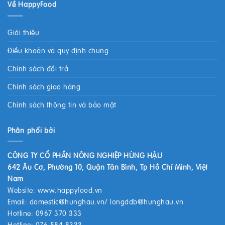
Về HappyFood
Giới thiệu
Điều khoản và quy định chung
Chính sách đổi trả
Chính sách giao hàng
Chính sách thông tin và bảo mật
Phân phối bởi
CÔNG TY CỔ PHẦN NÔNG NGHIỆP HÙNG HẬU
642 Âu Cơ, Phường 10, Quận Tân Bình, Tp Hồ Chí Minh, Việt
Nam
Website:
www.happyfood.vn
Email:
domestic@hunghau.vn
/
longddb@hunghau.vn
Hotline: 0967 370 333
Hotline: 076 584 8333