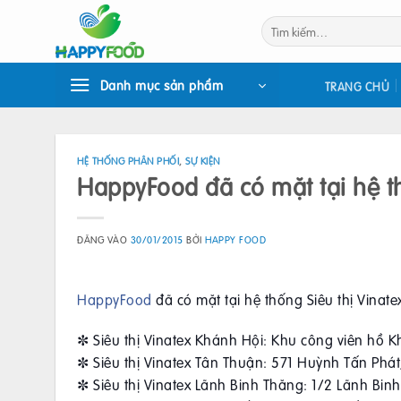
Bỏ
Tìm
qua
kiếm:
nội
dung
Danh mục sản phẩm
TRANG CHỦ
HỆ THỐNG PHÂN PHỐI
,
SỰ KIỆN
HappyFood đã có mặt tại hệ th
ĐĂNG VÀO
30/01/2015
BỞI
HAPPY FOOD
HappyFood
đã có mặt tại hệ thống Siêu thị Vinatex
✼ Siêu thị Vinatex Khánh Hội: Khu công viên hồ 
✼ Siêu thị Vinatex Tân Thuận: 571 Huỳnh Tấn Phá
✼ Siêu thị Vinatex Lãnh Binh Thăng: 1/2 Lãnh Bin