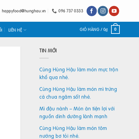
happyfood@hunghau.vn
096 737 0333
GIỎ HÀNG /
0
₫
0
ỐI
LIÊN HỆ
TIN MỚI
Cùng Hùng Hậu làm món mực trộn
khổ qua nhé.
Cùng Hùng Hậu làm món mì trứng
cà chua ngâm sốt nhé.
Mì đậu nành – Món ăn tiện lợi với
nguồn dinh dưỡng lành mạnh
Cùng Hùng Hậu làm món tôm
nướng bơ tỏi nhé.