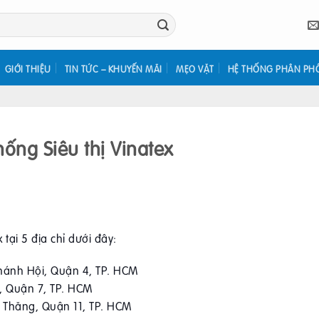
GIỚI THIỆU
TIN TỨC – KHUYẾN MÃI
MẸO VẶT
HỆ THỐNG PHÂN PH
ống Siêu thị Vinatex
 tại 5 địa chỉ dưới đây:
Khánh Hội, Quận 4, TP. HCM
t, Quận 7, TP. HCM
h Thăng, Quận 11, TP. HCM