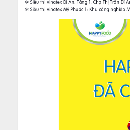
✼ Siêu thị Vinatex Dĩ An: Tầng 1, Chợ Thị Trấn Dĩ
✼ Siêu thị Vinatex Mỹ Phước 1: Khu công nghiệp 