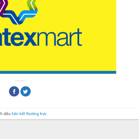
nh dấu
liên kết thường trực
.