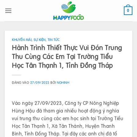
Bỏ
qua
0
nội
dung
KHUYẾN MÃI
,
SỰ KIỆN
,
TIN TỨC
Hành Trình Thiết Thực Vui Đón Trung
Thu Cùng Các Em Tại Trường Tiểu
Học Tân Thạnh 1, Tỉnh Đồng Tháp
ĐĂNG VÀO
27/09/2023
BỞI
NGHINH
Vào ngày 27/09/2023, Công ty CP Nông Nghiệp
Hùng Hậu đã tham gia nhiều hoạt động ý nghĩa
vui trung thu cùng các em học sinh tại Trường Tiểu
Học Tân Thạnh 1, Xã Tân Thành, Huyện Thanh
Bình, Tỉnh Đồng Tháp. Tại đây các anh chị đã tổ