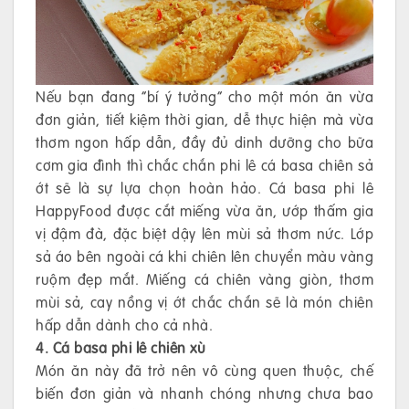
Nếu bạn đang “bí ý tưởng” cho một món ăn vừa
đơn giản, tiết kiệm thời gian, dễ thực hiện mà vừa
thơm ngon hấp dẫn, đầy đủ dinh dưỡng cho bữa
cơm gia đình thì chắc chắn phi lê cá basa chiên sả
ớt sẽ là sự lựa chọn hoàn hảo. Cá basa phi lê
HappyFood được cắt miếng vừa ăn, ướp thấm gia
vị đậm đà, đặc biệt dậy lên mùi sả thơm nức. Lớp
sả áo bên ngoài cá khi chiên lên chuyển màu vàng
ruộm đẹp mắt. Miếng cá chiên vàng giòn, thơm
mùi sả, cay nồng vị ớt chắc chắn sẽ là món chiên
hấp dẫn dành cho cả nhà.
4. Cá basa phi lê chiên xù
Món ăn này đã trở nên vô cùng quen thuộc, chế
biến đơn giản và nhanh chóng nhưng chưa bao