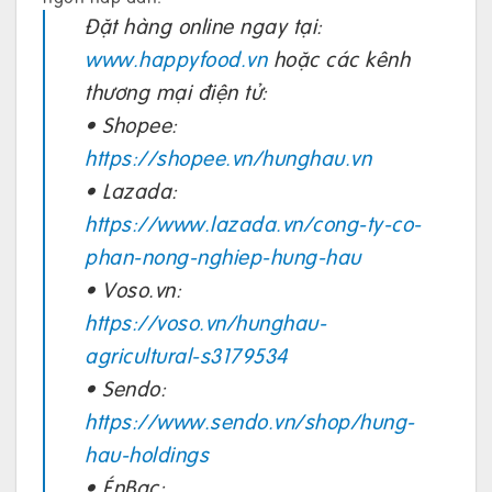
Đặt hàng online ngay tại:
www.happyfood.vn
hoặc các kênh
thương mại điện tử:
• Shopee:
https://shopee.vn/hunghau.vn
• Lazada:
https://www.lazada.vn/cong-ty-co-
phan-nong-nghiep-hung-hau
• Voso.vn:
https://voso.vn/hunghau-
agricultural-s3179534
• Sendo:
https://www.sendo.vn/shop/hung-
hau-holdings
• ÉnBạc: