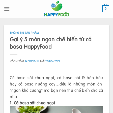
Bỏ
qua
0
nội
dung
THÔNG TIN SẢN PHẨM
Gợi ý 5 món ngon chế biến từ cá
basa HappyFood
ĐĂNG VÀO
12/10/2021
BỞI
WEBADMIN
Cá basa sốt chua ngọt, cá basa phi lê hấp bầu
hay cá basa nướng cay…đều là những món ăn
“ngon khó cưỡng” mà bạn nên thử chế biến cho cả
nhà.
1. Cá basa sốt chua ngọt