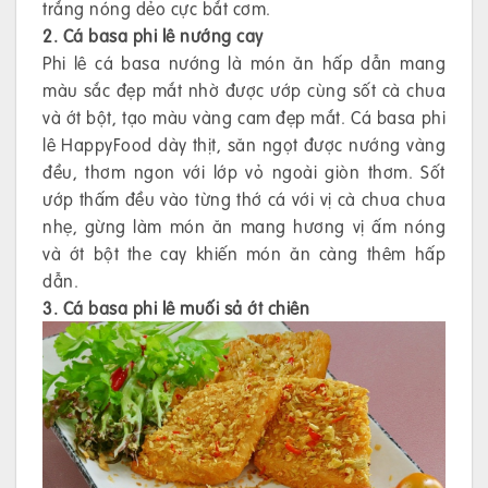
trắng nóng dẻo cực bắt cơm.
2. Cá basa phi lê nướng cay
Phi lê cá basa nướng là món ăn hấp dẫn mang
màu sắc đẹp mắt nhờ được ướp cùng sốt cà chua
và ớt bột, tạo màu vàng cam đẹp mắt. Cá basa phi
lê HappyFood dày thịt, săn ngọt được nướng vàng
đều, thơm ngon với lớp vỏ ngoài giòn thơm. Sốt
ướp thấm đều vào từng thớ cá với vị cà chua chua
nhẹ, gừng làm món ăn mang hương vị ấm nóng
và ớt bột the cay khiến món ăn càng thêm hấp
dẫn.
3. Cá basa phi lê muối sả ớt chiên