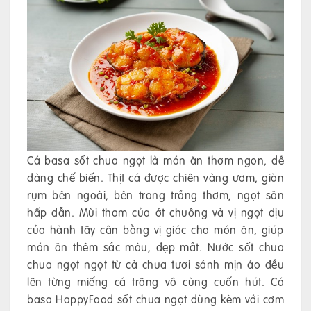
Cá basa sốt chua ngọt là món ăn thơm ngon, dễ
dàng chế biến. Thịt cá được chiên vàng ươm, giòn
rụm bên ngoài, bên trong trắng thơm, ngọt săn
hấp dẫn. Mùi thơm của ớt chuông và vị ngọt dịu
của hành tây cân bằng vị giác cho món ăn, giúp
món ăn thêm sắc màu, đẹp mắt. Nước sốt chua
chua ngọt ngọt từ cà chua tươi sánh mịn áo đều
lên từng miếng cá trông vô cùng cuốn hút. Cá
basa HappyFood sốt chua ngọt dùng kèm với cơm