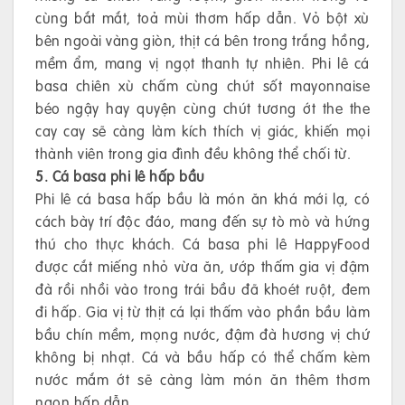
cùng bắt mắt, toả mùi thơm hấp dẫn. Vỏ bột xù
bên ngoài vàng giòn, thịt cá bên trong trắng hồng,
mềm ẩm, mang vị ngọt thanh tự nhiên. Phi lê cá
basa chiên xù chấm cùng chút sốt mayonnaise
béo ngậy hay quyện cùng chút tương ớt the the
cay cay sẽ càng làm kích thích vị giác, khiến mọi
thành viên trong gia đình đều không thể chối từ.
5. Cá basa phi lê hấp bầu
Phi lê cá basa hấp bầu là món ăn khá mới lạ, có
cách bày trí độc đáo, mang đến sự tò mò và hứng
thú cho thực khách. Cá basa phi lê HappyFood
được cắt miếng nhỏ vừa ăn, ướp thấm gia vị đậm
đà rồi nhồi vào trong trái bầu đã khoét ruột, đem
đi hấp. Gia vị từ thịt cá lại thấm vào phần bầu làm
bầu chín mềm, mọng nước, đậm đà hương vị chứ
không bị nhạt. Cá và bầu hấp có thể chấm kèm
nước mắm ớt sẽ càng làm món ăn thêm thơm
ngon hấp dẫn.