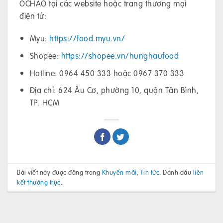
OCHAO tại các website hoặc trang thương mại
điện tử:
Myu:
https://food.myu.vn/
Shopee:
https://shopee.vn/hunghaufood
Hotline: 0964 450 333 hoặc 0967 370 333
Địa chỉ: 624 Âu Cơ, phường 10, quận Tân Bình,
TP. HCM
Bài viết này được đăng trong
Khuyến mãi
,
Tin tức
. Đánh dấu
liên
kết thường trực
.