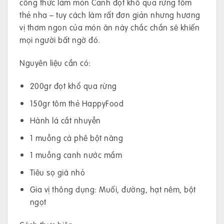
công thức làm món Canh đọt khổ qua rừng tôm
thẻ nha – tuy cách làm rất đơn giản nhưng hương
vị thơm ngon của món ăn này chắc chắn sẽ khiến
mọi người bất ngờ đó.
Nguyên liệu cần có:
200gr đọt khổ qua rừng
150gr tôm thẻ HappyFood
Hành lá cắt nhuyễn
1 muỗng cà phê bột năng
1 muỗng canh nước mắm
Tiêu sọ giã nhỏ
Gia vị thông dụng: Muối, đường, hạt nêm, bột
ngọt