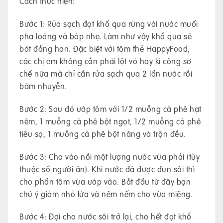
Cách thực hiện:
Bước 1: Rửa sạch đọt khổ qua rừng với nước muối
pha loãng và bóp nhẹ. Làm như vậy khổ qua sẽ
bớt đắng hơn. Đặc biệt với tôm thẻ HappyFood,
các chị em không cần phải lột vỏ hay kì công sơ
chế nữa mà chỉ cần rửa sạch qua 2 lần nước rồi
băm nhuyễn.
Bước 2: Sau đó ướp tôm với 1/2 muỗng cà phê hạt
nêm, 1 muỗng cà phê bột ngọt, 1/2 muỗng cà phê
tiêu sọ, 1 muỗng cà phê bột năng và trộn đều.
Bước 3: Cho vào nồi một lượng nước vừa phải (tùy
thuộc số người ăn). Khi nước đã được đun sôi thì
cho phần tôm vừa ướp vào. Bắt đầu từ đây bạn
chú ý giảm nhỏ lửa và nêm nếm cho vừa miệng.
Bước 4: Đợi cho nước sôi trở lại, cho hết đọt khổ