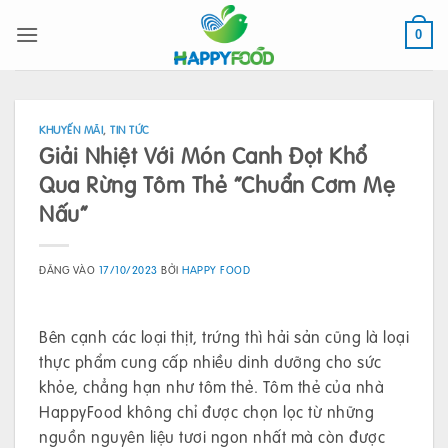
Bỏ
qua
0
nội
dung
KHUYẾN MÃI
,
TIN TỨC
Giải Nhiệt Với Món Canh Đọt Khổ
Qua Rừng Tôm Thẻ “Chuẩn Cơm Mẹ
Nấu”
ĐĂNG VÀO
17/10/2023
BỞI
HAPPY FOOD
Bên cạnh các loại thịt, trứng thì hải sản cũng là loại
thực phẩm cung cấp nhiều dinh dưỡng cho sức
khỏe, chẳng hạn như tôm thẻ. Tôm thẻ của nhà
HappyFood không chỉ được chọn lọc từ những
nguồn nguyên liệu tươi ngon nhất mà còn được