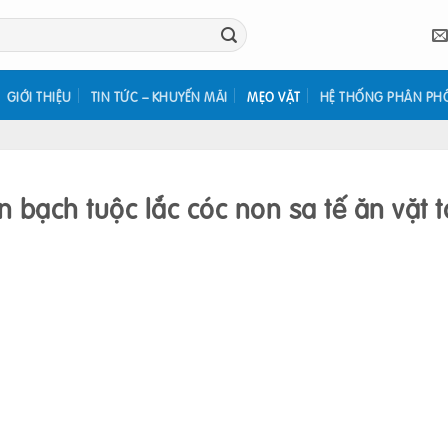
GIỚI THIỆU
TIN TỨC – KHUYẾN MÃI
MẸO VẶT
HỆ THỐNG PHÂN PH
bạch tuộc lắc cóc non sa tế ăn vặt t