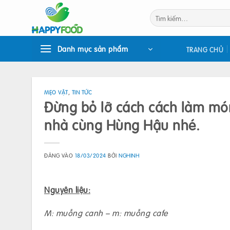
Bỏ
Tìm
qua
kiếm:
nội
dung
Danh mục sản phẩm
TRANG CHỦ
MẸO VẶT
,
TIN TỨC
Đừng bỏ lỡ cách cách làm món 
nhà cùng Hùng Hậu nhé.
ĐĂNG VÀO
18/03/2024
BỞI
NGHINH
Nguyên liệu:
M: muỗng canh – m: muỗng cafe