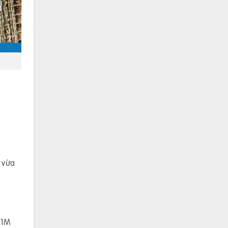
 vừa
 1M