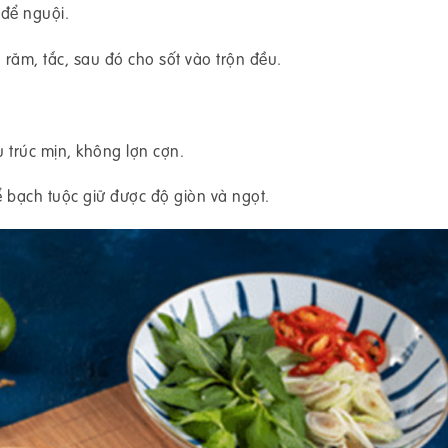
 để nguội.
 răm, tắc, sau đó cho sốt vào trộn đều.
 trúc mịn, không lợn cợn.
ể bạch tuộc giữ được độ giòn và ngọt.