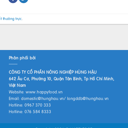
ết thường trực
.
Phân phối bởi
CÔNG TY CỔ PHẦN NÔNG NGHIỆP HÙNG HẬU
642 Âu Cơ, Phường 10, Quận Tân Bình, Tp Hồ Chí Minh,
Việt Nam
Website:
www.happyfood.vn
Email:
domestic@hunghau.vn
/
longddb@hunghau.vn
Hotline: 0967 370 333
Hotline: 076 584 8333