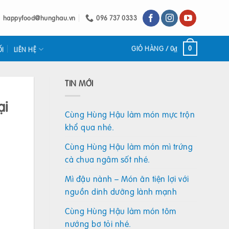
happyfood@hunghau.vn
096 737 0333
GIỎ HÀNG /
0
₫
0
ỐI
LIÊN HỆ
TIN MỚI
ại
Cùng Hùng Hậu làm món mực trộn
khổ qua nhé.
Cùng Hùng Hậu làm món mì trứng
cà chua ngâm sốt nhé.
Mì đậu nành – Món ăn tiện lợi với
nguồn dinh dưỡng lành mạnh
Cùng Hùng Hậu làm món tôm
nướng bơ tỏi nhé.