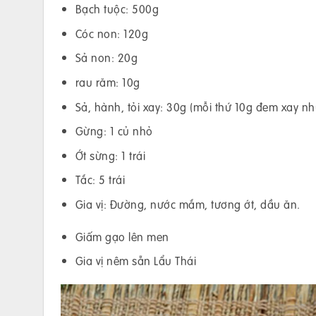
Bạch tuộc: 500g
Cóc non: 120g
Sả non: 20g
rau răm: 10g
Sả, hành, tỏi xay: 30g (mỗi thứ 10g đem xay n
Gừng: 1 củ nhỏ
Ớt sừng: 1 trái
Tắc: 5 trái
Gia vị: Đường, nước mắm, tương ớt, dầu ăn.
Giấm gạo lên men
Gia vị nêm sẵn Lẩu Thái