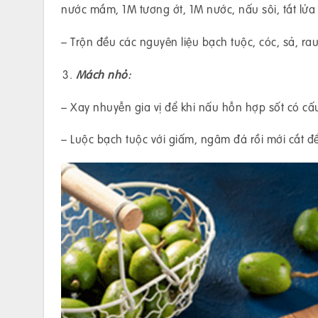
nước mắm, 1M tương ớt, 1M nước, nấu sôi, tắt lửa
– Trộn đều các nguyên liệu bạch tuộc, cóc, sả, rau
Mách nhỏ:
– Xay nhuyễn gia vị để khi nấu hỗn hợp sốt có cấu
– Luộc bạch tuộc với giấm, ngâm đá rồi mới cắt đ