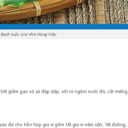
 Bạch tuộc của nhà Hùng Hậu
 1.5M giấm gạo và sả đập dập, vớt ra ngâm nước đá, cắt miếng
 sau đó cho hỗn hợp gia vị gồm 1M gia vị nêm sẵn, 1M đường,