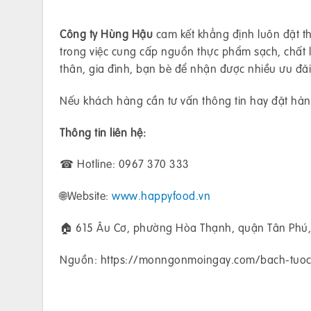
Công ty Hùng Hậu
cam kết khẳng định luôn đặt th
trong việc cung cấp nguồn thực phẩm sạch, chất
thân, gia đình, bạn bè để nhận được nhiều ưu đã
Nếu khách hàng cần tư vấn thông tin hay đặt hàng
Thông tin liên hệ:
☎ Hotline: 0967 370 333
🌐Website:
www.happyfood.vn
🏠 615 Âu Cơ, phường Hòa Thạnh, quận Tân Phú,
Nguồn: https://monngonmoingay.com/bach-tuoc-