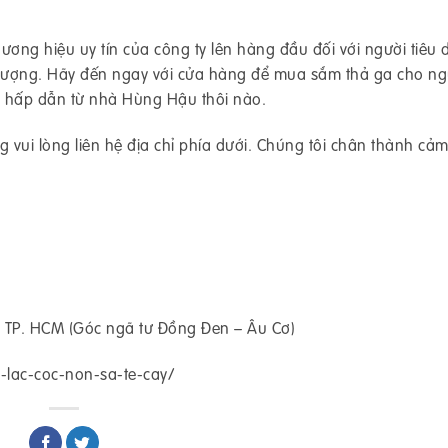
ương hiệu uy tín của công ty lên hàng đầu đối với người tiêu
 lượng. Hãy đến ngay với cửa hàng để mua sắm thả ga cho ng
i hấp dẫn từ nhà Hùng Hậu thôi nào.
 vui lòng liên hệ địa chỉ phía dưới. Chúng tôi chân thành cảm
 TP. HCM (Góc ngã tư Đồng Đen – Âu Cơ)
lac-coc-non-sa-te-cay/