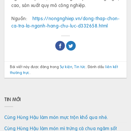
cao, sản xuất quy mô công nghiệp.
Nguồn:
https://nongnghiep.vn/dong-thap-chon-
ca-tra-la-nganh-hang-chu-luc-d332658.html
Bài viết này được đăng trong
Sự kiện
,
Tin tức
. Đánh dấu
liên kết
thường trực
.
TIN MỚI
Cùng Hùng Hậu làm món mực trộn khổ qua nhé.
Cùng Hùng Hậu làm món mì trứng cà chua ngâm sốt