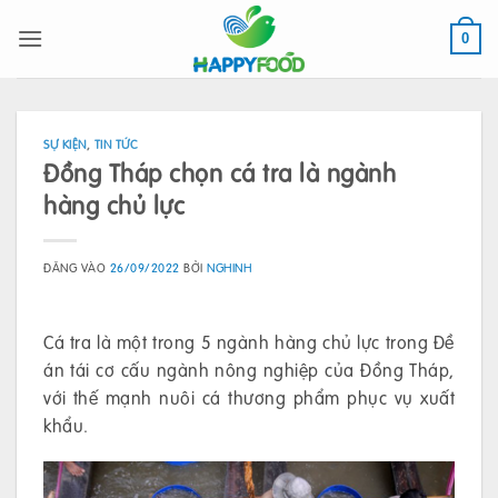
Bỏ
qua
0
nội
dung
SỰ KIỆN
,
TIN TỨC
Đồng Tháp chọn cá tra là ngành
hàng chủ lực
ĐĂNG VÀO
26/09/2022
BỞI
NGHINH
Cá tra là một trong 5 ngành hàng chủ lực trong Đề
án tái cơ cấu ngành nông nghiệp của Đồng Tháp,
với thế mạnh nuôi cá thương phẩm phục vụ xuất
khẩu.