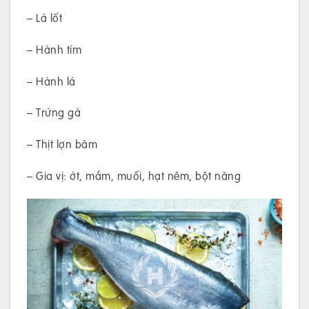
– Lá lốt
– Hành tím
– Hành lá
– Trứng gà
– Thịt lợn băm
– Gia vị: ớt, mắm, muối, hạt nêm, bột năng