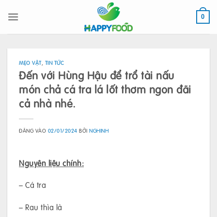
Bỏ
qua
0
nội
dung
MẸO VẶT
,
TIN TỨC
Đến với Hùng Hậu để trổ tài nấu
món chả cá tra lá lốt thơm ngon đãi
cả nhà nhé.
ĐĂNG VÀO
02/01/2024
BỞI
NGHINH
Nguyên liệu chính:
– Cá tra
– Rau thìa là