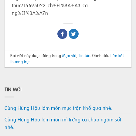
thuc/15695022-ch%E1%BA%A3-ca-
ng%E1%BA%A7n
Bài viết này được đăng trong
Mẹo vặt
,
Tin tức
. Đánh dấu
liên kết
thường trực
.
TIN MỚI
Cùng Hùng Hậu làm món mực trộn khổ qua nhé.
Cùng Hùng Hậu làm món mì trứng cà chua ngâm sốt
nhé.