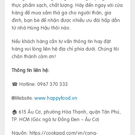
thực phẩm sạch, chất lượng. Hãy đến ngay với cửa
hàng để mua sắm thả ga cho người thân, gia
đình, bạn bè để nhận được nhiều ưu đãi hấp dẫn
từ nhà Hùng Hậu thôi nào.
Nếu khách hàng cần tư vấn thông tin hay đặt
hàng vui lòng liên hệ địa chỉ phía dưới. Chúng tôi
chân thành cảm ơn!
Thông tin liên hệ:
☎ Hotline: 0967 370 333
🌐Website:
www.happyfood.vn
🏠 615 Âu Cơ, phường Hòa Thạnh, quận Tân Phú,
TP. HCM (Góc ngã tư Đồng Đen – Âu Cơ)
Nguồn: https://cookpad.com/vn/cong-