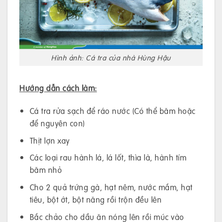
Hình ảnh: Cá tra của nhà Hùng Hậu
Hướng dẫn cách làm:
Cá tra rửa sạch để ráo nước (Có thể băm hoặc
để nguyên con)
Thịt lợn xay
Các loại rau hành lá, lá lốt, thìa là, hành tím
băm nhỏ
Cho 2 quả trứng gà, hạt nêm, nước mắm, hạt
tiêu, bột ớt, bột năng rồi trộn đều lên
Bắc chảo cho dầu ăn nóng lên rồi múc vào