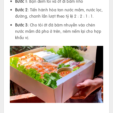
Bước 1
: Bạn đem tỏi và ớt đi băm nhỏ
Bước 2
: Tiến hành hòa tan nước mắm, nước lọc,
đường, chanh lần lượt theo tỷ lệ 2 : 2 : 1 : 1.
Bước 3
: Cho tỏi ớt đã băm nhuyễn vào chén
nước mắm đã pha ở trên, nêm nếm lại cho hợp
khẩu vị.