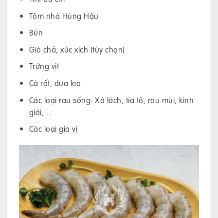
Tôm nhà Hùng Hậu
Bún
Giò chả, xúc xích (tùy chọn)
Trứng vịt
Cà rốt, dưa leo
Các loại rau sống: Xà lách, tía tô, rau mùi, kinh
giới,…
Các loại gia vị