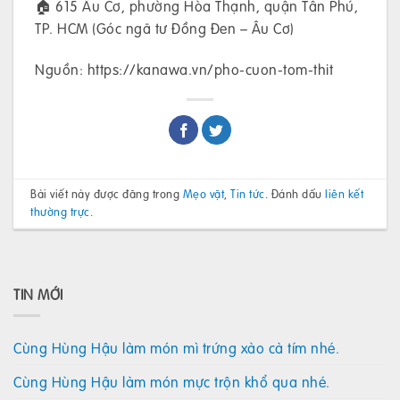
🏠 615 Âu Cơ, phường Hòa Thạnh, quận Tân Phú,
TP. HCM (Góc ngã tư Đồng Đen – Âu Cơ)
Nguồn: https://kanawa.vn/pho-cuon-tom-thit
Bài viết này được đăng trong
Mẹo vặt
,
Tin tức
. Đánh dấu
liên kết
thường trực
.
TIN MỚI
Cùng Hùng Hậu làm món mì trứng xào cà tím nhé.
Cùng Hùng Hậu làm món mực trộn khổ qua nhé.