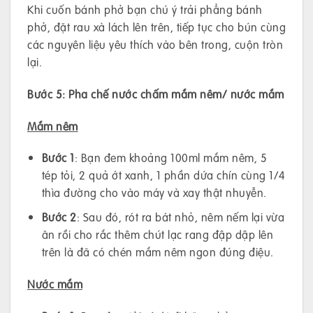
Khi cuốn bánh phở bạn chú ý trải phẳng bánh
phở, đặt rau xà lách lên trên, tiếp tục cho bún cùng
các nguyên liệu yêu thích vào bên trong, cuộn tròn
lại.
Bước 5: Pha chế nước chấm mắm nêm/ nước mắm
Mắm nêm
Bước 1
: Bạn đem khoảng 100ml mắm nêm, 5
tép tỏi, 2 quả ớt xanh, 1 phần dứa chín cùng 1/4
thìa đường cho vào máy và xay thật nhuyễn.
Bước 2
: Sau đó, rót ra bát nhỏ, nêm nếm lại vừa
ăn rồi cho rắc thêm chút lạc rang đập dập lên
trên là đã có chén mắm nêm ngon đúng điệu.
Nước mắm