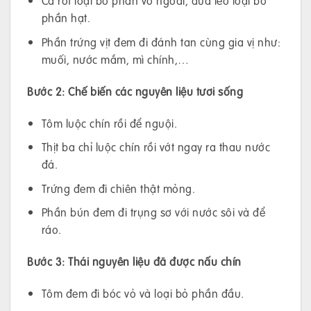
Cà rốt loại bỏ phần vỏ ngoài, dưa leo loại bỏ
phần hạt.
Phần trứng vịt đem đi đánh tan cùng gia vị như:
muối, nước mắm, mì chính,…
Bước 2: Chế biến các nguyên liệu tươi sống
Tôm luộc chín rồi để nguội.
Thịt ba chỉ luộc chín rồi vớt ngay ra thau nước
đá.
Trứng đem đi chiên thật mỏng.
Phần bún đem đi trụng sơ với nước sôi và để
ráo.
Bước 3: Thái nguyên liệu đã được nấu chín
Tôm đem đi bóc vỏ và loại bỏ phần đầu.