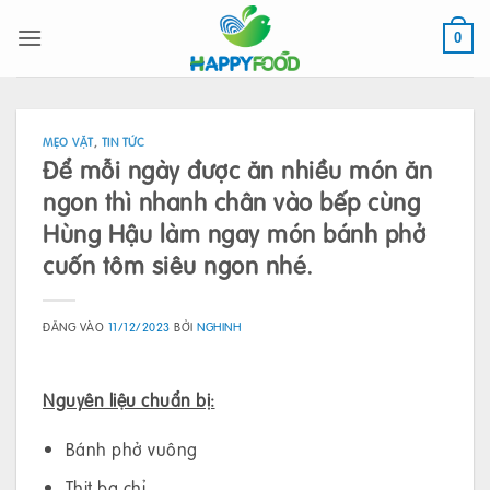
Bỏ
qua
0
nội
dung
MẸO VẶT
,
TIN TỨC
Để mỗi ngày được ăn nhiều món ăn
ngon thì nhanh chân vào bếp cùng
Hùng Hậu làm ngay món bánh phở
cuốn tôm siêu ngon nhé.
ĐĂNG VÀO
11/12/2023
BỞI
NGHINH
Nguyên liệu chuẩn bị:
Bánh phở vuông
Thịt ba chỉ