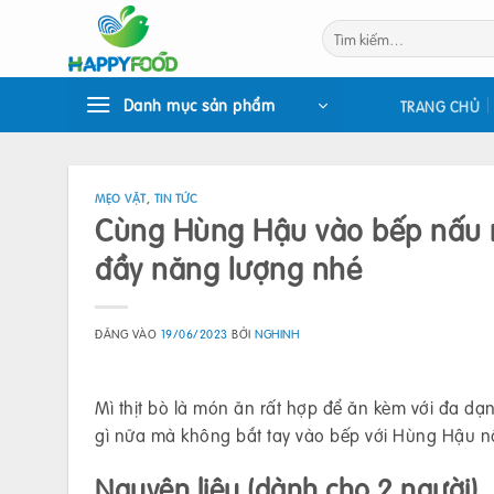
Bỏ
Tìm
qua
kiếm:
nội
dung
Danh mục sản phẩm
TRANG CHỦ
MẸO VẶT
,
TIN TỨC
Cùng Hùng Hậu vào bếp nấu m
đầy năng lượng nhé
ĐĂNG VÀO
19/06/2023
BỞI
NGHINH
Mì thịt bò là món ăn rất hợp để ăn kèm với đa dạ
gì nữa mà không bắt tay vào bếp với Hùng Hậu n
Nguyên liệu (dành cho 2 người)