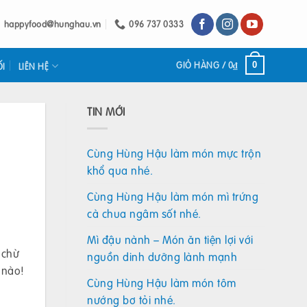
happyfood@hunghau.vn
096 737 0333
GIỎ HÀNG /
0
₫
0
ỐI
LIÊN HỆ
TIN MỚI
Cùng Hùng Hậu làm món mực trộn
khổ qua nhé.
Cùng Hùng Hậu làm món mì trứng
cà chua ngâm sốt nhé.
Mì đậu nành – Món ăn tiện lợi với
 chừ
nguồn dinh dưỡng lành mạnh
 nào!
Cùng Hùng Hậu làm món tôm
nướng bơ tỏi nhé.