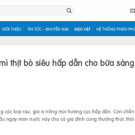
GIỚI THIỆU
TIN TỨC – KHUYẾN MÃI
MẸO VẶT
HỆ THỐNG PHÂN PH
ì thịt bò siêu hấp dẫn cho bữa sáng
ng các loại rau, gia vị nồng mùi hương cực hấp dẫn. Còn chần
ấu ngay món nước này cho cả gia đình cùng thưởng thức thôi