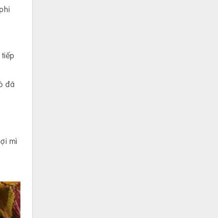
phi
tiếp
ò đã
ợi mì
n