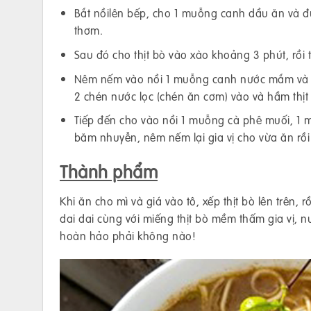
Bắt nồilên bếp, cho 1 muỗng canh dầu ăn và đu
thơm.
Sau đó cho thịt bò vào xào khoảng 3 phút, rồi
Nêm nếm vào nồi 1 muỗng canh nước mắm và 1 m
2 chén nước lọc (chén ăn cơm) vào và hầm thịt
Tiếp đến cho vào nồi 1 muỗng cà phê muối, 1 
băm nhuyễn, nêm nếm lại gia vị cho vừa ăn rồi 
Thành phẩm
Khi ăn cho mì và giá vào tô, xếp thịt bò lên trên,
dai dai cùng với miếng thịt bò mềm thấm gia vị, 
hoàn hảo phải không nào!