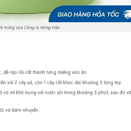
Mì trứng của Công ty Hùng Hậu
, để ráo rồi cắt thành từng miếng vừa ăn.
ễn với 2 cây sả, còn 1 cây cắt khúc dài khoảng 3 lóng tay.
á và mì khô trụng với nước sôi trong khoảng 5 phút, sau đó vớ
ước và băm nhuyễn.