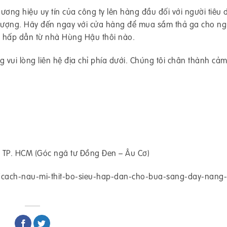
ương hiệu uy tín của công ty lên hàng đầu đối với người tiêu
 lượng. Hãy đến ngay với cửa hàng để mua sắm thả ga cho ng
i hấp dẫn từ nhà Hùng Hậu thôi nào.
 vui lòng liên hệ địa chỉ phía dưới. Chúng tôi chân thành cảm
 TP. HCM (Góc ngã tư Đồng Đen – Âu Cơ)
cach-nau-mi-thit-bo-sieu-hap-dan-cho-bua-sang-day-nang-