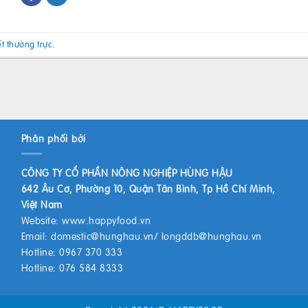
ết thường trực
.
Phân phối bởi
CÔNG TY CỔ PHẦN NÔNG NGHIỆP HÙNG HẬU
642 Âu Cơ, Phường 10, Quận Tân Bình, Tp Hồ Chí Minh,
Việt Nam
Website:
www.happyfood.vn
Email:
domestic@hunghau.vn
/
longddb@hunghau.vn
Hotline: 0967 370 333
Hotline: 076 584 8333