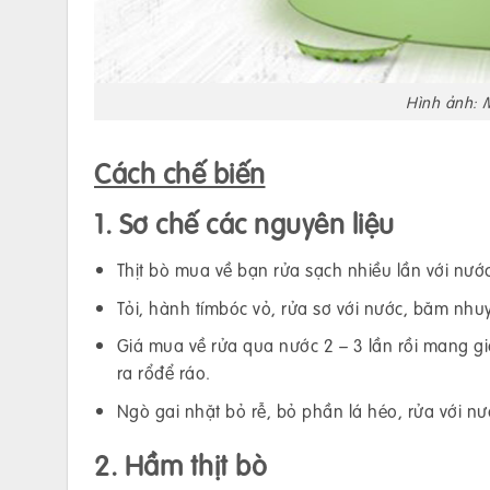
Hình ảnh: 
Cách chế biến
1. Sơ chế các nguyên liệu
Thịt bò mua về bạn rửa sạch nhiều lần với nước
Tỏi, hành tímbóc vỏ, rửa sơ với nước, băm nhuy
Giá mua về rửa qua nước 2 – 3 lần rồi mang gi
ra rổđể ráo.
Ngò gai nhặt bỏ rễ, bỏ phần lá héo, rửa với n
2. Hầm thịt bò