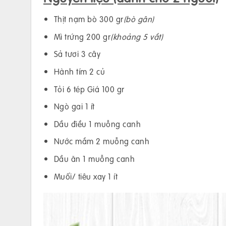
Thịt nạm bò 300 gr
(bò gân)
Mì trứng 200 gr
(khoảng 5 vắt)
Sả tươi 3 cây
Hành tím 2 củ
Tỏi 6 tép Giá 100 gr
Ngò gai 1 ít
Dầu điều 1 muỗng canh
Nước mắm 2 muỗng canh
Dầu ăn 1 muỗng canh
Muối/ tiêu xay 1 ít