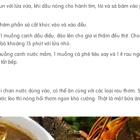
n với lửa vừa, khi dầu nóng cho hành tím, tỏi và sả băm vào 
 thêm phần sả cắt khúc vào và xào đều.
uỗng canh dầu điều, đảo lên cho gia vị thấm đều thịt. Cho 
 bò khoảng 15 phút với lửa nhỏ.
muỗng canh nước mắm, 1 muỗng cà phê tiêu xay và 1 ít rau ng
tắt bếp.
 rồi chan nước dùng vào, có thể ăn cùng với các loại rau thơm. S
nước lèo thì nóng hổi thơm ngon khó cưỡng. Thật là một bữa ă