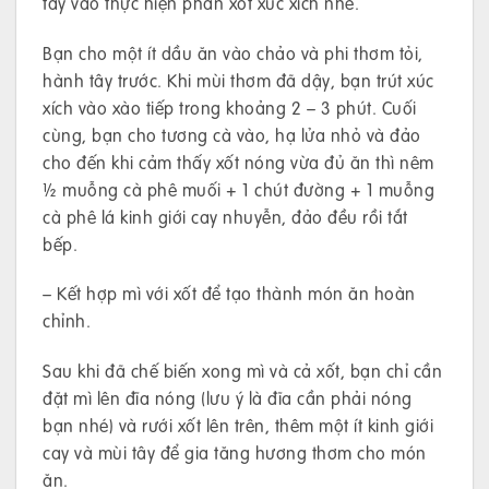
tay vào thực hiện phần xốt xúc xích nhé.
Bạn cho một ít dầu ăn vào chảo và phi thơm tỏi,
hành tây trước. Khi mùi thơm đã dậy, bạn trút xúc
xích vào xào tiếp trong khoảng 2 – 3 phút. Cuối
cùng, bạn cho tương cà vào, hạ lửa nhỏ và đảo
cho đến khi cảm thấy xốt nóng vừa đủ ăn thì nêm
½ muỗng cà phê muối + 1 chút đường + 1 muỗng
cà phê lá kinh giới cay nhuyễn, đảo đều rồi tắt
bếp.
– Kết hợp mì với xốt để tạo thành món ăn hoàn
chỉnh.
Sau khi đã chế biến xong mì và cả xốt, bạn chỉ cần
đặt mì lên đĩa nóng (lưu ý là đĩa cần phải nóng
bạn nhé) và rưới xốt lên trên, thêm một ít kinh giới
cay và mùi tây để gia tăng hương thơm cho món
ăn.