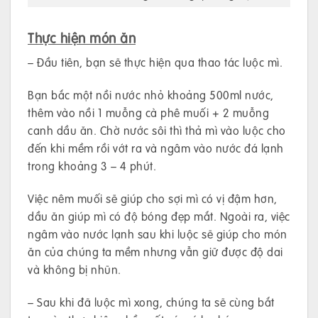
Thực hiện món ăn
– Đầu tiên, bạn sẽ thực hiện qua thao tác luộc mì.
Bạn bắc một nồi nước nhỏ khoảng 500ml nước,
thêm vào nồi 1 muỗng cà phê muối + 2 muỗng
canh dầu ăn. Chờ nước sôi thì thả mì vào luộc cho
đến khi mềm rồi vớt ra và ngâm vào nước đá lạnh
trong khoảng 3 – 4 phút.
Việc nêm muối sẽ giúp cho sợi mì có vị đậm hơn,
dầu ăn giúp mì có độ bóng đẹp mắt. Ngoài ra, việc
ngâm vào nước lạnh sau khi luộc sẽ giúp cho món
ăn của chúng ta mềm nhưng vẫn giữ được độ dai
và không bị nhũn.
– Sau khi đã luộc mì xong, chúng ta sẽ cùng bắt