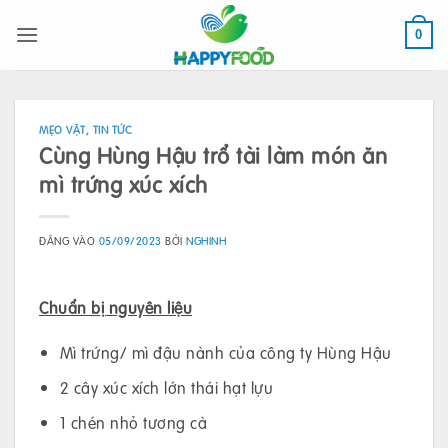
Bỏ
qua
0
nội
dung
MẸO VẶT
,
TIN TỨC
Cùng Hùng Hậu trổ tài làm món ăn
mì trứng xúc xích
ĐĂNG VÀO
05/09/2023
BỞI
NGHINH
Chuẩn bị nguyên liệu
Mì trứng/ mì đậu nành của công ty Hùng Hậu
2 cây xúc xích lớn thái hạt lựu
1 chén nhỏ tương cà