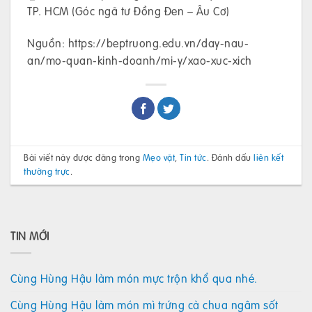
TP. HCM (Góc ngã tư Đồng Đen – Âu Cơ)
Nguồn: https://beptruong.edu.vn/day-nau-
an/mo-quan-kinh-doanh/mi-y/xao-xuc-xich
Bài viết này được đăng trong
Mẹo vặt
,
Tin tức
. Đánh dấu
liên kết
thường trực
.
TIN MỚI
Cùng Hùng Hậu làm món mực trộn khổ qua nhé.
Cùng Hùng Hậu làm món mì trứng cà chua ngâm sốt