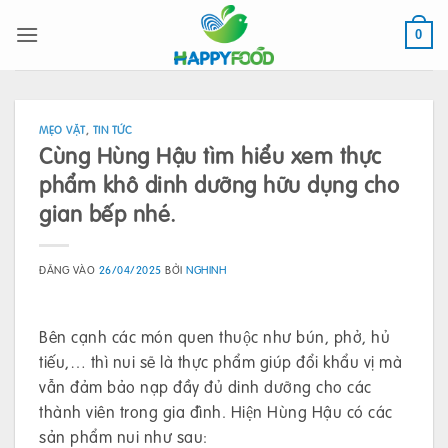
Bỏ
qua
0
nội
dung
MẸO VẶT
,
TIN TỨC
Cùng Hùng Hậu tìm hiểu xem thực
phẩm khô dinh dưỡng hữu dụng cho
gian bếp nhé.
ĐĂNG VÀO
26/04/2025
BỞI
NGHINH
Bên cạnh các món quen thuộc như bún, phở, hủ
tiếu,… thì nui sẽ là thực phẩm giúp đổi khẩu vị mà
vẫn đảm bảo nạp đầy đủ dinh dưỡng cho các
thành viên trong gia đình. Hiện Hùng Hậu có các
sản phẩm nui như sau: