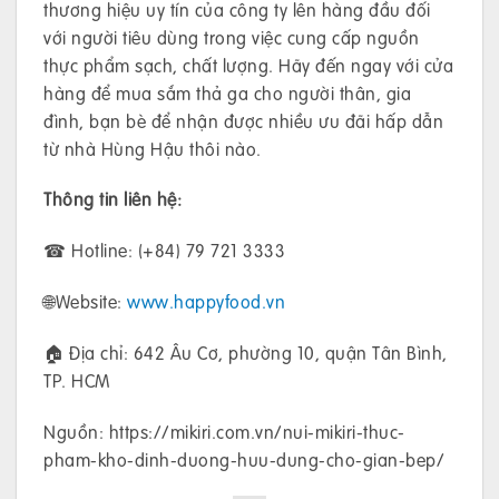
thương hiệu uy tín của công ty lên hàng đầu đối
với người tiêu dùng trong việc cung cấp nguồn
thực phẩm sạch, chất lượng. Hãy đến ngay với cửa
hàng để mua sắm thả ga cho người thân, gia
đình, bạn bè để nhận được nhiều ưu đãi hấp dẫn
từ nhà Hùng Hậu thôi nào.
Thông tin liên hệ:
☎ Hotline: (+84) 79 721 3333
🌐Website:
www.happyfood.vn
🏠 Địa chỉ: 642 Âu Cơ, phường 10, quận Tân Bình,
TP. HCM
Nguồn: https://mikiri.com.vn/nui-mikiri-thuc-
pham-kho-dinh-duong-huu-dung-cho-gian-bep/