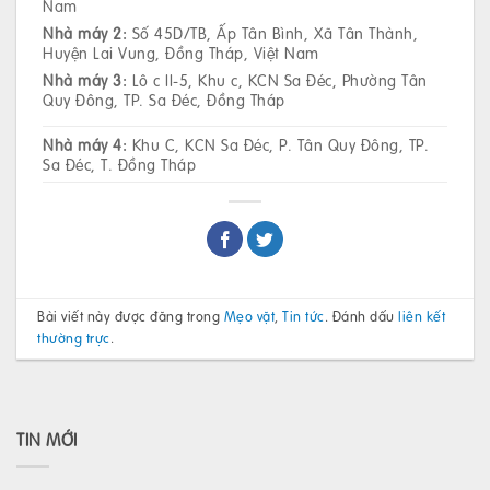
Nam
Nhà máy 2:
Số 45D/TB, Ấp Tân Bình, Xã Tân Thành,
Huyện Lai Vung, Đồng Tháp, Việt Nam
Nhà máy 3:
Lô c II-5, Khu c, KCN Sa Đéc, Phường Tân
Quy Đông, TP. Sa Đéc, Đồng Tháp
Nhà máy 4:
Khu C, KCN Sa Đéc, P. Tân Quy Đông, TP.
Sa Đéc, T. Đồng Tháp
Bài viết này được đăng trong
Mẹo vặt
,
Tin tức
. Đánh dấu
liên kết
thường trực
.
TIN MỚI