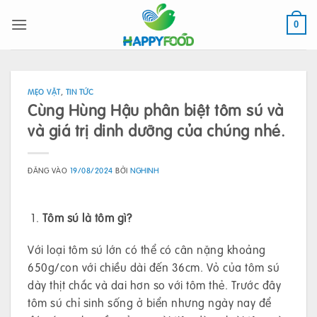
Bỏ
qua
0
nội
dung
MẸO VẶT
,
TIN TỨC
Cùng Hùng Hậu phân biệt tôm sú và
và giá trị dinh dưỡng của chúng nhé.
ĐĂNG VÀO
19/08/2024
BỞI
NGHINH
Tôm sú là tôm gì?
Với loại tôm sú lớn có thể có cân nặng khoảng
650g/con với chiều dài đến 36cm. Vỏ của tôm sú
dày thịt chắc và dai hơn so với tôm thẻ. Trước đây
tôm sú chỉ sinh sống ở biển nhưng ngày nay để