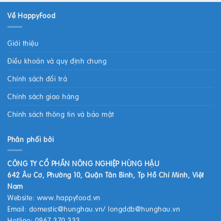
Về HappyFood
Giới thiệu
Điều khoản và quy định chung
Chính sách đổi trả
Chính sách giao hàng
Chính sách thông tin và bảo mật
Phân phối bởi
CÔNG TY CỔ PHẦN NÔNG NGHIỆP HÙNG HẬU
642 Âu Cơ, Phường 10, Quận Tân Bình, Tp Hồ Chí Minh, Việt
Nam
Website:
www.happyfood.vn
Email:
domestic@hunghau.vn
/
longddb@hunghau.vn
Hotline: 0967 370 333