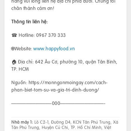
hàng vui lòng liên hệ địa chỉ phía dưới. Chúng tôi
chân thành cảm ơn!
Thông tin liên hệ:
☎ Hotline: 0967 370 333
🌐Website:
www.happyfood.vn
🏠 Địa chỉ: 642 Âu Cơ, phường 10, quận Tân Bình,
TP. HCM
Nguồn: https://monngonmoingay.com/cach-
phan-biet-tom-su-va-gia-tri-dinh-duong/
————————-000—————————-
Nhà máy 1:
Lô C2-1, Đường D4, KCN Tân Phú Trung, Xã
Tân Phú Trung, Huyện Củ Chi, TP. Hồ Chí Minh, Việt