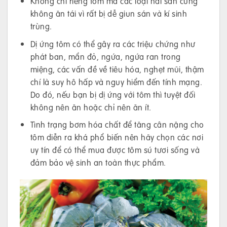
Không chỉ riêng tôm mà các loại hải sản cũng
không ăn tái vì rất bị dễ giun sán và kí sinh
trùng.
Dị ứng tôm có thể gây ra các triệu chứng như
phát ban, mẩn đỏ, ngứa, ngứa ran trong
miệng, các vấn đề về tiêu hóa, nghẹt mũi, thậm
chí là suy hô hấp và nguy hiểm đến tính mạng.
Do đó, nếu bạn bị dị ứng với tôm thì tuyệt đối
không nên ăn hoặc chỉ nên ăn ít.
Tình trạng bơm hóa chất để tăng cân nặng cho
tôm diễn ra khá phổ biến nên hãy chọn các nơi
uy tín để có thể mua được tôm sú tươi sống và
đảm bảo vệ sinh an toàn thực phẩm.