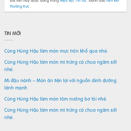
Bài viết này được đăng trong
Mẹo vặt
,
Tin tức
. Đánh dấu
liên kết
thường trực
.
TIN MỚI
Cùng Hùng Hậu làm món mực trộn khổ qua nhé.
Cùng Hùng Hậu làm món mì trứng cà chua ngâm sốt
nhé.
Mì đậu nành – Món ăn tiện lợi với nguồn dinh dưỡng
lành mạnh
Cùng Hùng Hậu làm món tôm nướng bơ tỏi nhé.
Cùng Hùng Hậu làm món mì trứng cà chua ngâm sốt
nhé.