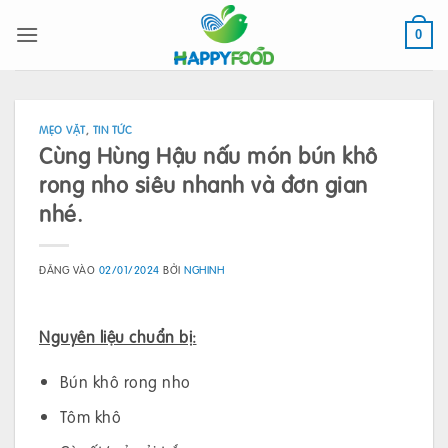
Bỏ
qua
0
nội
dung
MẸO VẶT
,
TIN TỨC
Cùng Hùng Hậu nấu món bún khô
rong nho siêu nhanh và đơn gian
nhé.
ĐĂNG VÀO
02/01/2024
BỞI
NGHINH
Nguyên liệu chuẩn bị:
Bún khô rong nho
Tôm khô