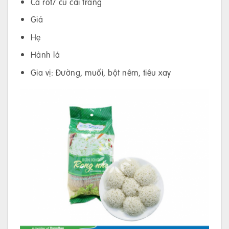
Cà rốt/ củ cải trắng
Giá
Hẹ
Hành lá
Gia vị: Đường, muối, bột nêm, tiêu xay