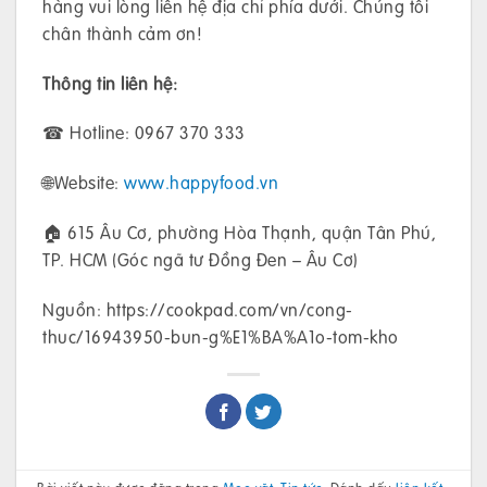
hàng vui lòng liên hệ địa chỉ phía dưới. Chúng tôi
chân thành cảm ơn!
Thông tin liên hệ:
☎ Hotline: 0967 370 333
🌐Website:
www.happyfood.vn
🏠 615 Âu Cơ, phường Hòa Thạnh, quận Tân Phú,
TP. HCM (Góc ngã tư Đồng Đen – Âu Cơ)
Nguồn: https://cookpad.com/vn/cong-
thuc/16943950-bun-g%E1%BA%A1o-tom-kho