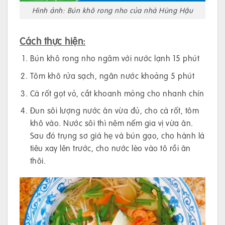
Hình ảnh: Bún khô rong nho của nhà Hùng Hậu
Cách thực hiện:
Bún khô rong nho ngâm với nước lạnh 15 phút
Tôm khô rửa sạch, ngân nước khoảng 5 phút
Cà rốt gọt vỏ, cắt khoanh mỏng cho nhanh chín
Đun sôi lượng nước ăn vừa đủ, cho cà rốt, tôm
khô vào. Nước sôi thì nêm nếm gia vị vừa ăn.
Sau đó trụng sơ giá hẹ và bún gạo, cho hành lá
tiêu xay lên trước, cho nước lèo vào tô rồi ăn
thôi.