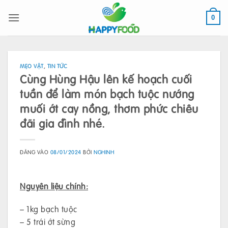
Bỏ
qua
0
nội
dung
MẸO VẶT
,
TIN TỨC
Cùng Hùng Hậu lên kế hoạch cuối
tuần để làm món bạch tuộc nướng
muối ớt cay nồng, thơm phức chiêu
đãi gia đình nhé.
ĐĂNG VÀO
08/01/2024
BỞI
NGHINH
Nguyên liệu chính:
– 1kg bạch tuộc
– 5 trái ớt sừng