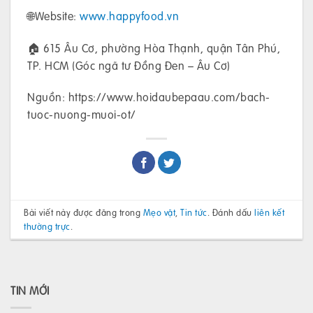
🌐Website:
www.happyfood.vn
🏠 615 Âu Cơ, phường Hòa Thạnh, quận Tân Phú,
TP. HCM (Góc ngã tư Đồng Đen – Âu Cơ)
Nguồn: https://www.hoidaubepaau.com/bach-
tuoc-nuong-muoi-ot/
Bài viết này được đăng trong
Mẹo vặt
,
Tin tức
. Đánh dấu
liên kết
thường trực
.
TIN MỚI