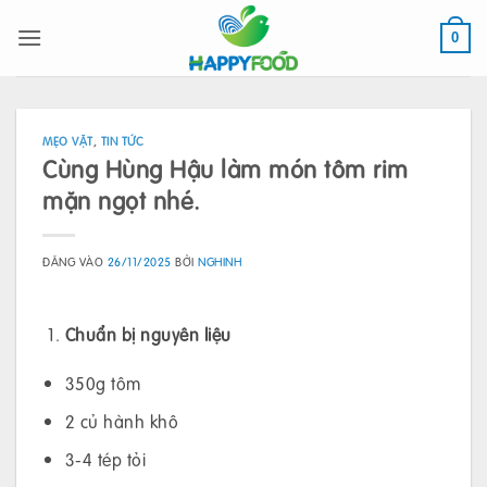
Bỏ
qua
0
nội
dung
MẸO VẶT
,
TIN TỨC
Cùng Hùng Hậu làm món tôm rim
mặn ngọt nhé.
ĐĂNG VÀO
26/11/2025
BỞI
NGHINH
Chuẩn bị nguyên liệu
350g tôm
2 củ hành khô
3-4 tép tỏi