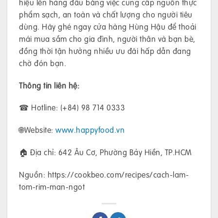
hiệu lên hàng đầu bằng việc cung cấp nguồn thực
phẩm sạch, an toàn và chất lượng cho người tiêu
dùng. Hãy ghé ngay cửa hàng Hùng Hậu để thoải
mái mua sắm cho gia đình, người thân và bạn bè,
đồng thời tận hưởng nhiều ưu đãi hấp dẫn đang
chờ đón bạn.
Thông tin liên hệ:
☎ Hotline: (+84) 98 714 0333
🌐Website:
www.happyfood.vn
🏠 Địa chỉ: 642 Âu Cơ, Phường Bảy Hiền, TP.HCM
Nguồn: https://cookbeo.com/recipes/cach-lam-
tom-rim-man-ngot