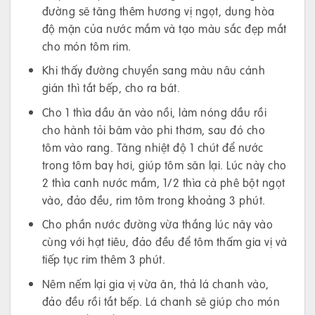
đường sẽ tăng thêm hương vị ngọt, dung hòa
độ mặn của nước mắm và tạo màu sắc đẹp mắt
cho món tôm rim.
Khi thấy đường chuyển sang màu nâu cánh
gián thì tắt bếp, cho ra bát.
Cho 1 thìa dầu ăn vào nồi, làm nóng dầu rồi
cho hành tỏi băm vào phi thơm, sau đó cho
tôm vào rang. Tăng nhiệt độ 1 chút để nước
trong tôm bay hơi, giúp tôm săn lại. Lúc này cho
2 thìa canh nước mắm, 1/2 thìa cà phê bột ngọt
vào, đảo đều, rim tôm trong khoảng 3 phút.
Cho phần nước đường vừa thắng lúc nãy vào
cùng với hạt tiêu, đảo đều để tôm thấm gia vị và
tiếp tục rim thêm 3 phút.
Nêm nếm lại gia vị vừa ăn, thả lá chanh vào,
đảo đều rồi tắt bếp. Lá chanh sẽ giúp cho món