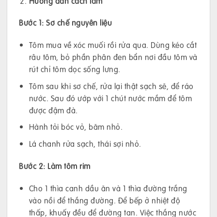
Hướng dẫn cách làm
Bước 1: Sơ chế nguyên liệu
Tôm mua về xóc muối rồi rửa qua. Dùng kéo cắt
râu tôm, bỏ phần phân đen bẩn nơi đầu tôm và
rút chỉ tôm dọc sống lưng.
Tôm sau khi sơ chế, rửa lại thật sạch sẽ, để ráo
nước. Sau đó ướp với 1 chút nước mắm để tôm
được đậm đà.
Hành tỏi bóc vỏ, băm nhỏ.
Lá chanh rửa sạch, thái sợi nhỏ.
Bước 2: Làm tôm rim
Cho 1 thìa canh dầu ăn và 1 thìa đường trắng
vào nồi để thắng đường. Để bếp ở nhiệt độ
thấp, khuấy đều để đường tan. Việc thắng nước