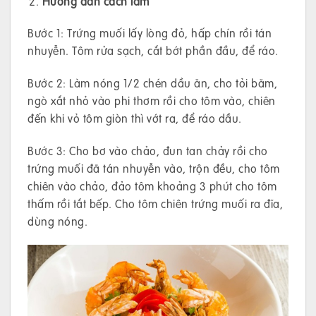
Hướng dẫn cách làm
Bước 1: Trứng muối lấy lòng đỏ, hấp chín rồi tán
nhuyễn. Tôm rửa sạch, cắt bớt phần đầu, để ráo.
Bước 2: Làm nóng 1/2 chén dầu ăn, cho tỏi băm,
ngò xắt nhỏ vào phi thơm rồi cho tôm vào, chiên
đến khi vỏ tôm giòn thì vớt ra, để ráo dầu.
Bước 3: Cho bơ vào chảo, đun tan chảy rồi cho
trứng muối đã tán nhuyễn vào, trộn đều, cho tôm
chiên vào chảo, đảo tôm khoảng 3 phút cho tôm
thấm rồi tắt bếp. Cho tôm chiên trứng muối ra đĩa,
dùng nóng.