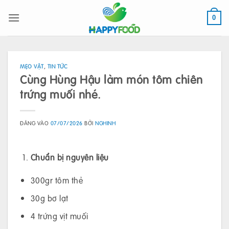
Bỏ
qua
0
nội
dung
MẸO VẶT
,
TIN TỨC
Cùng Hùng Hậu làm món tôm chiên
trứng muối nhé.
ĐĂNG VÀO
07/07/2026
BỞI
NGHINH
Chuẩn bị nguyên liệu
300gr tôm thẻ
30g bơ lạt
4 trứng vịt muối