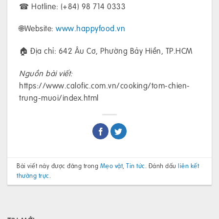
☎ Hotline: (+84) 98 714 0333
🌐Website:
www.happyfood.vn
🏠 Địa chỉ: 642 Âu Cơ, Phường Bảy Hiền, TP.HCM
Nguồn bài viết:
https://www.calofic.com.vn/cooking/tom-chien-
trung-muoi/index.html
Bài viết này được đăng trong
Mẹo vặt
,
Tin tức
. Đánh dấu
liên kết
thường trực
.