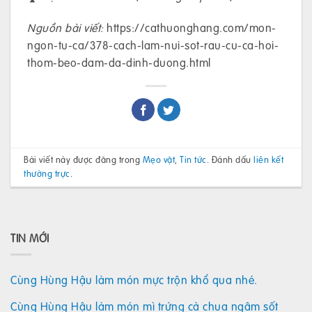
Nguồn bài viết:
https://cathuonghang.com/mon-
ngon-tu-ca/378-cach-lam-nui-sot-rau-cu-ca-hoi-
thom-beo-dam-da-dinh-duong.html
Bài viết này được đăng trong
Mẹo vặt
,
Tin tức
. Đánh dấu
liên kết
thường trực
.
TIN MỚI
Cùng Hùng Hậu làm món mực trộn khổ qua nhé.
Cùng Hùng Hậu làm món mì trứng cà chua ngâm sốt