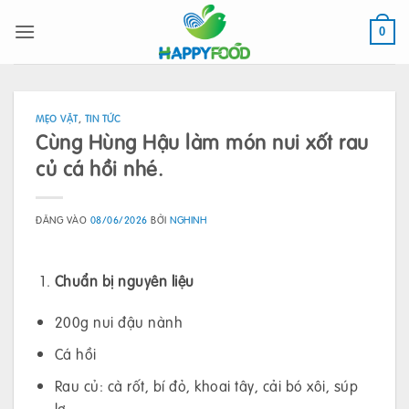
Bỏ
qua
0
nội
dung
MẸO VẶT
,
TIN TỨC
Cùng Hùng Hậu làm món nui xốt rau
củ cá hồi nhé.
ĐĂNG VÀO
08/06/2026
BỞI
NGHINH
Chuẩn bị nguyên liệu
200g nui đậu nành
Cá hồi
Rau củ: cà rốt, bí đỏ, khoai tây, cải bó xôi, súp
lơ,…