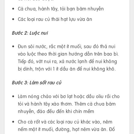
Cà chua, hành tây, tỏi bạn băm nhuyễn
Các loại rau củ thái hạt lựu vừa ăn
Bước 2: Luộc nui
Đun sôi nước, rắc một ít muối, sau đó thả nui
vào luộc theo thời gian hướng dẫn trên bao bì.
Tiếp đó, vớt nui ra, xả nước lạnh để nui không
bị dính, trộn với 1 ít dầu ăn để nui không khô.
Bước 3: Làm sốt rau củ
Làm nóng chảo với bơ lạt hoặc dầu oliu rồi cho
tỏi và hành tây xào thơm. Thêm cà chua băm
nhuyễn, đảo đều đến khi chín mềm
Cho cà rốt và các loại rau củ khác vào, nêm
nếm một ít muối, đường, hạt nêm vừa ăn. Đổ