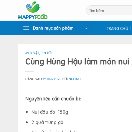
Bỏ
Tìm
qua
kiếm:
nội
dung
Danh mục sản phẩm
TRANG CHỦ
MẸO VẶT
,
TIN TỨC
Cùng Hùng Hậu làm món nui x
ĐĂNG VÀO
25/08/2025
BỞI
NGHINH
Nguyên liệu cần chuẩn bị:
Nui đậu đỏ: 150g
2 quả trứng gà