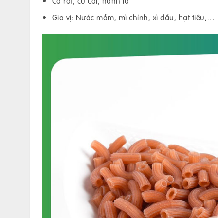
Cà rốt, củ cải, hành lá
Gia vị: Nước mắm, mì chính, xì dầu, hạt tiêu,…