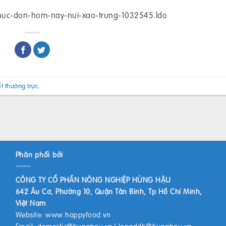
thuc-don-hom-nay-nui-xao-trung-1032545.ldo
ết thường trực
.
Phân phối bởi
CÔNG TY CỔ PHẦN NÔNG NGHIỆP HÙNG HẬU
642 Âu Cơ, Phường 10, Quận Tân Bình, Tp Hồ Chí Minh,
Việt Nam
Website:
www.happyfood.vn