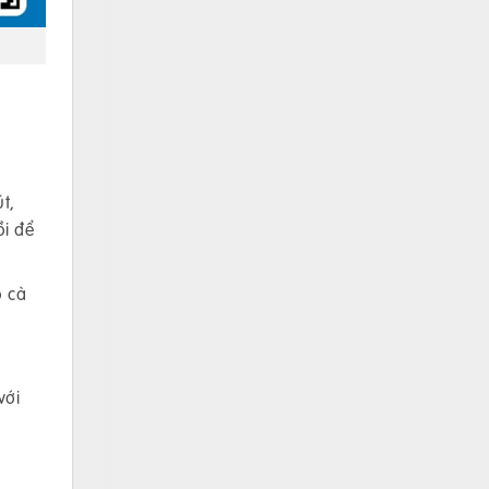
t,
ồi để
o cà
với