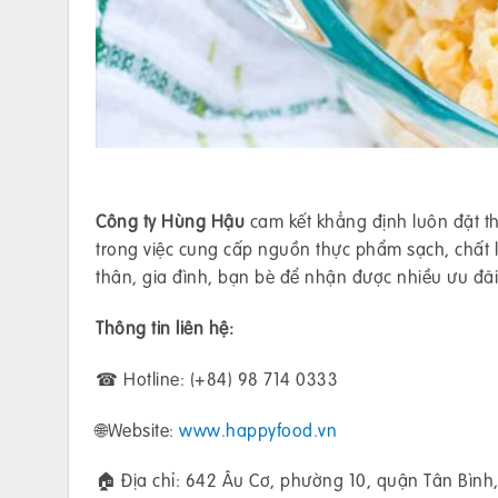
Công ty Hùng Hậu
cam kết khẳng định luôn đặt th
trong việc cung cấp nguồn thực phẩm sạch, chất
thân, gia đình, bạn bè để nhận được nhiều ưu đã
Thông tin liên hệ:
☎ Hotline: (+84) 98 714 0333
🌐Website:
www.happyfood.vn
🏠 Địa chỉ: 642 Âu Cơ, phường 10, quận Tân Bình