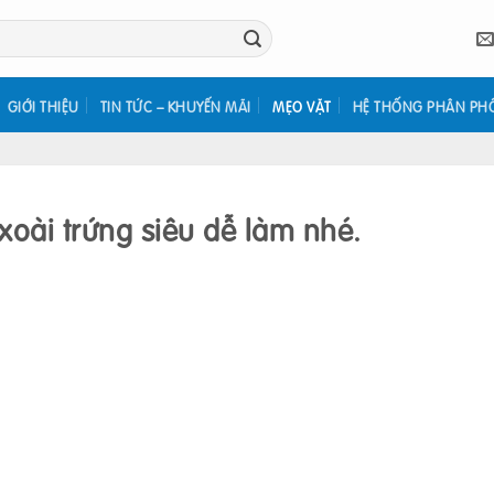
GIỚI THIỆU
TIN TỨC – KHUYẾN MÃI
MẸO VẶT
HỆ THỐNG PHÂN PH
oài trứng siêu dễ làm nhé.