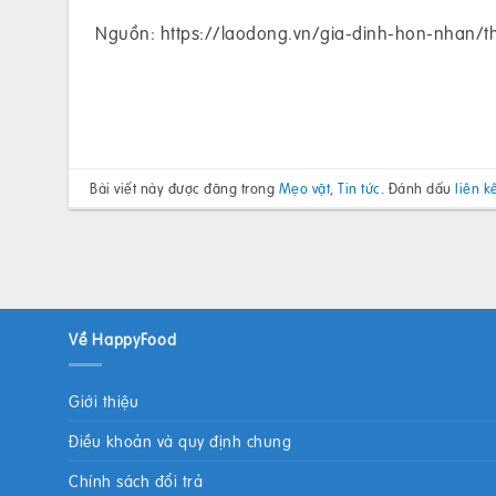
Nguồn: https://laodong.vn/gia-dinh-hon-nhan/
Bài viết này được đăng trong
Mẹo vặt
,
Tin tức
. Đánh dấu
liên k
Về HappyFood
Giới thiệu
Điều khoản và quy định chung
Chính sách đổi trả