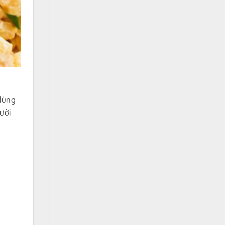
 dùng
ười