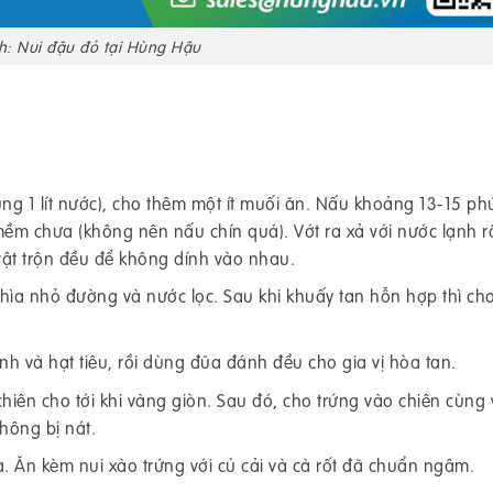
h: Nui đậu đỏ tại Hùng Hậu
ng 1 lít nước), cho thêm một ít muối ăn. Nấu khoảng 13-15 phú
ềm chưa (không nên nấu chín quá). Vớt ra xả với nước lạnh r
ật trộn đều để không dính vào nhau.
hìa nhỏ đường và nước lọc. Sau khi khuấy tan hỗn hợp thì ch
h và hạt tiêu, rồi dùng đũa đánh đều cho gia vị hòa tan.
iên cho tới khi vàng giòn. Sau đó, cho trứng vào chiên cùng 
hông bị nát.
ĩa. Ăn kèm nui xào trứng với củ cải và cà rốt đã chuẩn ngâm.