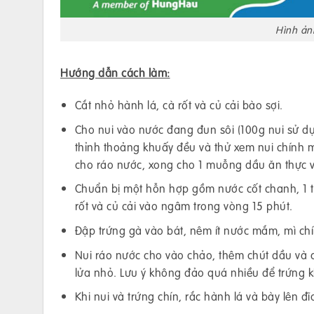
Hình ản
Hướng dẫn cách làm:
Cắt nhỏ hành lá, cà rốt và củ cải bào sợi.
Cho nui vào nước đang đun sôi (100g nui sử dụ
thỉnh thoảng khuấy đều và thử xem nui chính m
cho ráo nước, xong cho 1 muỗng dầu ăn thực v
Chuẩn bị một hỗn hợp gồm nước cốt chanh, 1 t
rốt và củ cải vào ngâm trong vòng 15 phút.
Đập trứng gà vào bát, nêm ít nước mắm, mì chín
Nui ráo nước cho vào chảo, thêm chút dầu và ch
lửa nhỏ. Lưu ý không đảo quá nhiều để trứng k
Khi nui và trứng chín, rắc hành lá và bày lên đ