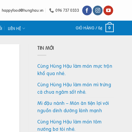
happyfood@hunghau.vn
096 737 0333
GIỎ HÀNG /
0
₫
0
ỐI
LIÊN HỆ
TIN MỚI
Cùng Hùng Hậu làm món mực trộn
khổ qua nhé.
Cùng Hùng Hậu làm món mì trứng
cà chua ngâm sốt nhé.
Mì đậu nành – Món ăn tiện lợi với
nguồn dinh dưỡng lành mạnh
Cùng Hùng Hậu làm món tôm
nướng bơ tỏi nhé.