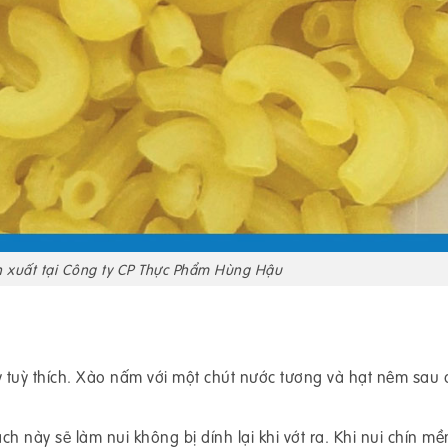
n xuất tại Công ty CP Thực Phẩm Hùng Hậu
y tuỳ thích. Xào nấm với một chút nước tương và hạt nêm sau 
ch này sẽ làm nui không bị dính lại khi vớt ra. Khi nui chín mề