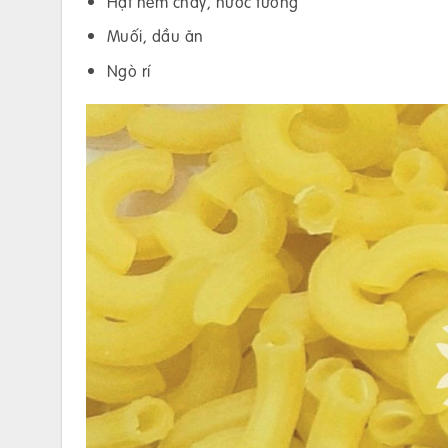
Hạt nêm chay, nước tương
Muối, dầu ăn
Ngò rí