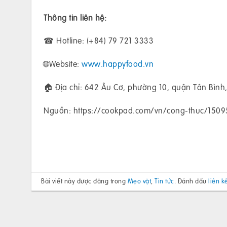
Thông tin liên hệ:
☎ Hotline: (+84) 79 721 3333
🌐Website:
www.happyfood.vn
🏠 Địa chỉ: 642 Âu Cơ, phường 10, quận Tân Bình
Nguồn: https://cookpad.com/vn/cong-thuc/15
Bài viết này được đăng trong
Mẹo vặt
,
Tin tức
. Đánh dấu
liên k