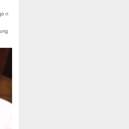
ò rí
hung