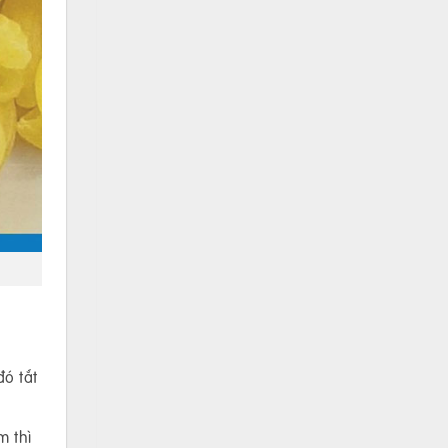
đó tắt
m thì