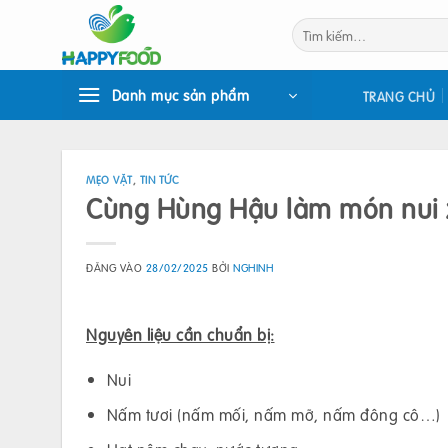
Bỏ
Tìm
qua
kiếm:
nội
dung
Danh mục sản phẩm
TRANG CHỦ
MẸO VẶT
,
TIN TỨC
Cùng Hùng Hậu làm món nui 
ĐĂNG VÀO
28/02/2025
BỞI
NGHINH
Nguyên liệu cần chuẩn bị:
Nui
Nấm tươi (nấm mối, nấm mỡ, nấm đông cô…)