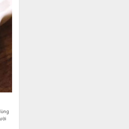
 dùng
ười