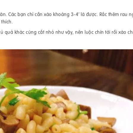
n. Các bạn chỉ cần xào khoảng 3-4’ là được. Rắc thêm rau ng
 thích.
củ quả khác cũng cắt nhỏ như vậy, nên luộc chín tới rồi xào c