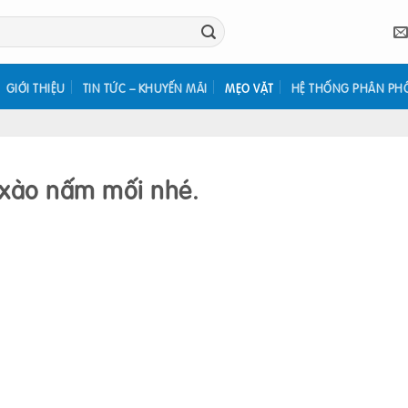
GIỚI THIỆU
TIN TỨC – KHUYẾN MÃI
MẸO VẶT
HỆ THỐNG PHÂN PH
xào nấm mối nhé.