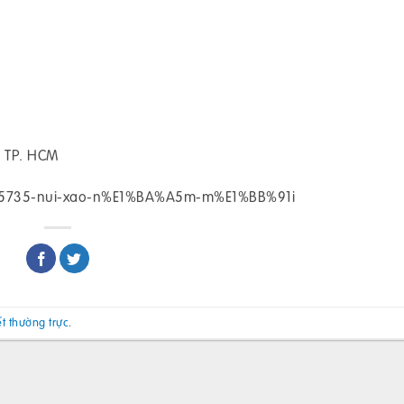
, TP. HCM
095735-nui-xao-n%E1%BA%A5m-m%E1%BB%91i
ết thường trực
.