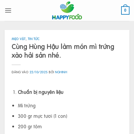
Bỏ
qua
0
nội
dung
MẸO VẶT
,
TIN TỨC
Cùng Hùng Hậu làm món mì trứng
xào hải sản nhé.
ĐĂNG VÀO
22/10/2025
BỞI
NGHINH
Chuẩn bị nguyên liệu
Mì trứng
300 gr mực tươi (1 con)
200 gr tôm