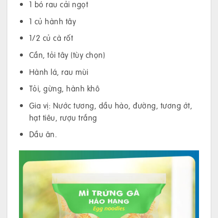
1 bó rau cải ngọt
1 củ hành tây
1/2 củ cà rốt
Cần, tỏi tây (tùy chọn)
Hành lá, rau mùi
Tỏi, gừng, hành khô
Gia vị: Nước tương, dầu hào, đường, tương ớt,
hạt tiêu, rượu trắng
Dầu ăn.