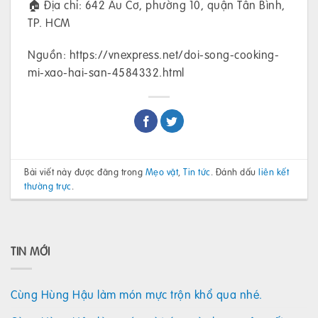
🏠 Địa chỉ: 642 Âu Cơ, phường 10, quận Tân Bình,
TP. HCM
Nguồn: https://vnexpress.net/doi-song-cooking-
mi-xao-hai-san-4584332.html
Bài viết này được đăng trong
Mẹo vặt
,
Tin tức
. Đánh dấu
liên kết
thường trực
.
TIN MỚI
Cùng Hùng Hậu làm món mực trộn khổ qua nhé.