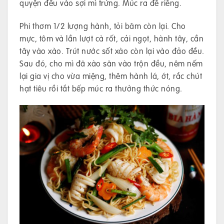
quyện đều vào sợi mì trứng. Múc ra để riêng.
Phi thơm 1/2 lượng hành, tỏi băm còn lại. Cho
mực, tôm và lần lượt cà rốt, cải ngọt, hành tây, cần
tây vào xào. Trút nước sốt xào còn lại vào đảo đều.
Sau đó, cho mì đã xào săn vào trộn đều, nêm nếm
lại gia vị cho vừa miệng, thêm hành lá, ớt, rắc chút
hạt tiêu rồi tắt bếp múc ra thưởng thức nóng.