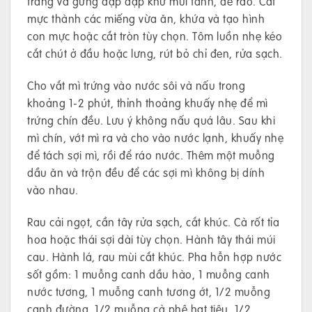
trắng và gừng đập dập khử mùi tanh, để ráo. Cắt
mực thành các miếng vừa ăn, khứa và tạo hình
con mực hoặc cắt tròn tùy chọn. Tôm luồn nhẹ kéo
cắt chút ở đầu hoặc lưng, rút bỏ chỉ đen, rửa sạch.
Cho vắt mì trứng vào nước sôi và nấu trong
khoảng 1-2 phút, thỉnh thoảng khuấy nhẹ để mì
trứng chín đều. Lưu ý không nấu quá lâu. Sau khi
mì chín, vớt mì ra và cho vào nước lạnh, khuấy nhẹ
để tách sợi mì, rồi để ráo nước. Thêm một muỗng
dầu ăn và trộn đều để các sợi mì không bị dính
vào nhau.
Rau cải ngọt, cần tây rửa sạch, cắt khúc. Cà rốt tỉa
hoa hoặc thái sợi dài tùy chọn. Hành tây thái múi
cau. Hành lá, rau mùi cắt khúc. Pha hỗn hợp nước
sốt gồm: 1 muỗng canh dầu hào, 1 muỗng canh
nước tương, 1 muỗng canh tương ớt, 1/2 muỗng
canh đường, 1/2 muỗng cà phê hạt tiêu, 1/2