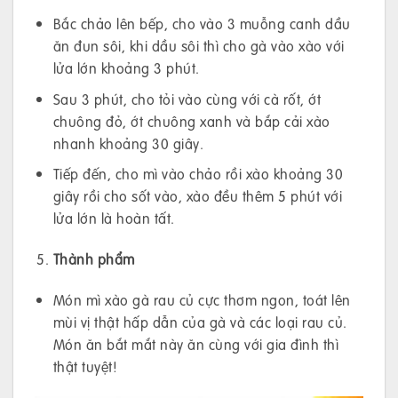
Bắc chảo lên bếp, cho vào 3 muỗng canh dầu
ăn đun sôi, khi dầu sôi thì cho gà vào xào với
lửa lớn khoảng 3 phút.
Sau 3 phút, cho tỏi vào cùng với cà rốt, ớt
chuông đỏ, ớt chuông xanh và bắp cải xào
nhanh khoảng 30 giây.
Tiếp đến, cho mì vào chảo rồi xào khoảng 30
giây rồi cho sốt vào, xào đều thêm 5 phút với
lửa lớn là hoàn tất.
Thành phẩm
Món mì xào gà rau củ cực thơm ngon, toát lên
mùi vị thật hấp dẫn của gà và các loại rau củ.
Món ăn bắt mắt này ăn cùng với gia đình thì
thật tuyệt!