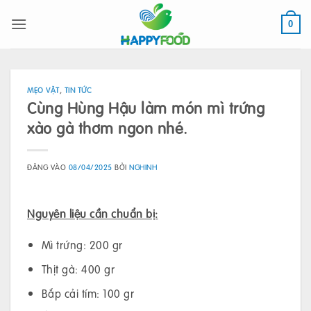
Bỏ
qua
0
nội
dung
MẸO VẶT
,
TIN TỨC
Cùng Hùng Hậu làm món mì trứng
xào gà thơm ngon nhé.
ĐĂNG VÀO
08/04/2025
BỞI
NGHINH
Nguyên liệu cần chuẩn bị:
Mì trứng: 200 gr
Thịt gà: 400 gr
Bắp cải tím: 100 gr