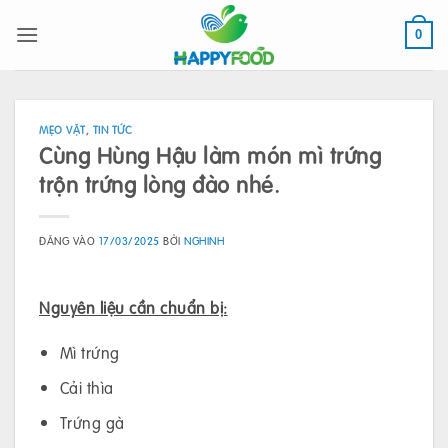
Bỏ
qua
0
nội
dung
MẸO VẶT
,
TIN TỨC
Cùng Hùng Hậu làm món mì trứng
trộn trứng lòng đào nhé.
ĐĂNG VÀO
17/03/2025
BỞI
NGHINH
Nguyên liệu cần chuẩn bị:
Mì trứng
Cải thìa
Trứng gà