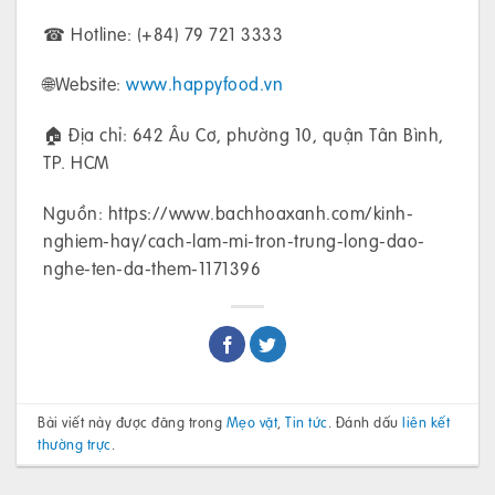
☎ Hotline: (+84) 79 721 3333
🌐Website:
www.happyfood.vn
🏠 Địa chỉ: 642 Âu Cơ, phường 10, quận Tân Bình,
TP. HCM
Nguồn: https://www.bachhoaxanh.com/kinh-
nghiem-hay/cach-lam-mi-tron-trung-long-dao-
nghe-ten-da-them-1171396
Bài viết này được đăng trong
Mẹo vặt
,
Tin tức
. Đánh dấu
liên kết
thường trực
.