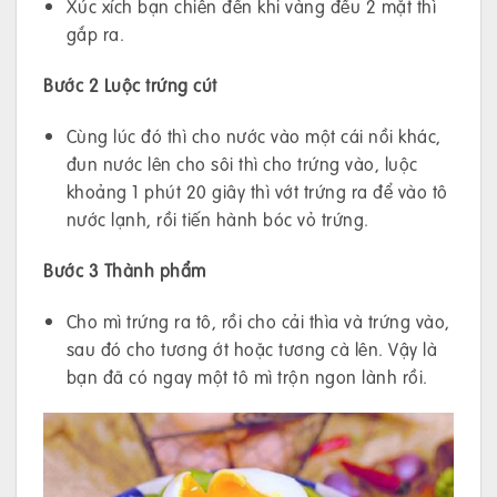
Xúc xích bạn chiên đến khi vàng đều 2 mặt thì
gắp ra.
Bước 2 Luộc trứng cút
Cùng lúc đó thì cho nước vào một cái nồi khác,
đun nước lên cho sôi thì cho trứng vào, luộc
khoảng 1 phút 20 giây thì vớt trứng ra để vào tô
nước lạnh, rồi tiến hành bóc vỏ trứng.
Bước 3 Thành phẩm
Cho mì trứng ra tô, rồi cho cải thìa và trứng vào,
sau đó cho tương ớt hoặc tương cà lên. Vậy là
bạn đã có ngay một tô mì trộn ngon lành rồi.