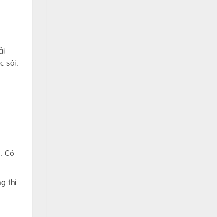
ải
c sôi.
. Có
g thì