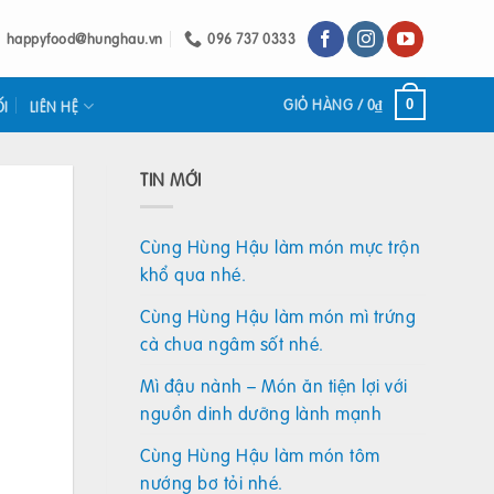
happyfood@hunghau.vn
096 737 0333
GIỎ HÀNG /
0
₫
0
ỐI
LIÊN HỆ
TIN MỚI
Cùng Hùng Hậu làm món mực trộn
khổ qua nhé.
Cùng Hùng Hậu làm món mì trứng
cà chua ngâm sốt nhé.
Mì đậu nành – Món ăn tiện lợi với
nguồn dinh dưỡng lành mạnh
Cùng Hùng Hậu làm món tôm
nướng bơ tỏi nhé.