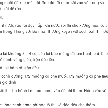
 muối để khử mùi hôi. Sau đó đổ nước sôi vào và trụng sơ
c rồi để ráo.
o.
lít nước vào rồi đậy nắp. Khi nước sôi thì cho xương heo, củ c
 trong 1 tiếng với lửa nhỏ. Thường xuyên vớt sạch bọt khi nướ
a lại khoảng 3 – 4 củ, còn lại bào mỏng để làm hành phi. Cho
ể hành vàng giòn, trộn đều lên.
ô thịt băm rồi trộn đều.
 canh đường, 1/2 muỗng cà phê muối, 1/2 muỗng cà phê tiêu
 gia đình.
sôi thì cho hành tím bào mỏng vào để phi thơm. Hành vừa vàn
uỗng canh hành phi vào tô thịt và đảo đều cho thấm.