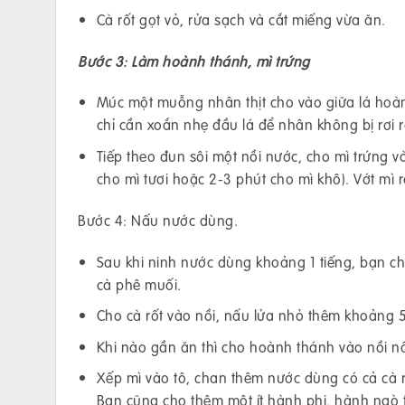
Cà rốt gọt vỏ, rửa sạch và cắt miếng vừa ăn.
Bước 3: Làm hoành thánh, mì trứng
Múc một muỗng nhân thịt cho vào giữa lá hoàn
chỉ cần xoắn nhẹ đầu lá để nhân không bị rơi r
Tiếp theo đun sôi một nồi nước, cho mì trứng v
cho mì tươi hoặc 2-3 phút cho mì khô). Vớt mì 
Bước 4: Nấu nước dùng.
Sau khi ninh nước dùng khoảng 1 tiếng, bạn 
cà phê muối.
Cho cà rốt vào nồi, nấu lửa nhỏ thêm khoảng 5
Khi nào gần ăn thì cho hoành thánh vào nồi nấ
Xếp mì vào tô, chan thêm nước dùng có cả cà r
Bạn cũng cho thêm một ít hành phi, hành ngò 