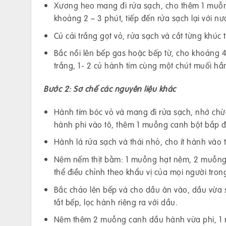
Xương heo mang đi rửa sạch, cho thêm 1 muỗng
khoảng 2 – 3 phút, tiếp đến rửa sạch lại với nướ
Củ cải trắng gọt vỏ, rửa sạch và cắt từng khúc t
Bắc nồi lên bếp gas hoặc bếp từ, cho khoảng 4 
trắng, 1- 2 củ hành tím cùng một chút muối hầm
Bước 2: Sơ chế các nguyên liệu khác
Hành tím bóc vỏ và mang đi rửa sạch, nhớ chừ
hành phi vào tô, thêm 1 muỗng canh bột bắp đ
Hành lá rửa sạch và thái nhỏ, cho ít hành vào t
Nêm nếm thịt bằm: 1 muỗng hạt nêm, 2 muỗng
thể điều chỉnh theo khẩu vị của mọi người trong
Bắc chảo lên bếp và cho dầu ăn vào, dầu vừa 
tắt bếp, lọc hành riêng ra với dầu.
Nêm thêm 2 muỗng canh dầu hành vừa phi, 1 m