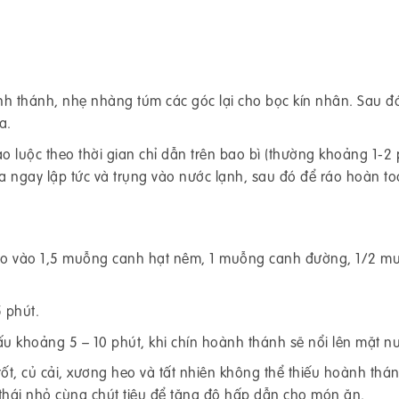
h thánh, nhẹ nhàng túm các góc lại cho bọc kín nhân. Sau đ
a.
ào luộc theo thời gian chỉ dẫn trên bao bì (thường khoảng 1-2
ra ngay lập tức và trụng vào nước lạnh, sau đó để ráo hoàn to
cho vào 1,5 muỗng canh hạt nêm, 1 muỗng canh đường, 1/2 m
 phút.
u khoảng 5 – 10 phút, khi chín hoành thánh sẽ nổi lên mặt n
ốt, củ cải, xương heo và tất nhiên không thể thiếu hoành thán
thái nhỏ cùng chút tiêu để tăng độ hấp dẫn cho món ăn.