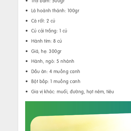
Thịt băm: 500gr
Lá hoành thánh: 100gr
Cà rốt: 2 củ
Củ cải trắng: 1 củ
Hành tím: 8 củ
Giá, hẹ: 300gr
Hành, ngò: 5 nhánh
Dầu ăn: 4 muỗng canh
Bột bắp: 1 muỗng canh
Gia vị khác: muối, đường, hạt nêm, tiêu