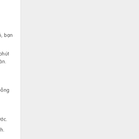
ó, bạn
 phút
àn.
uỗng
ước.
h.