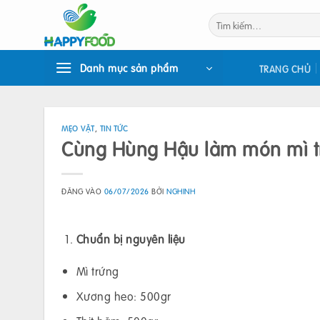
Bỏ
Tìm
qua
kiếm:
nội
dung
Danh mục sản phẩm
TRANG CHỦ
MẸO VẶT
,
TIN TỨC
Cùng Hùng Hậu làm món mì t
ĐĂNG VÀO
06/07/2026
BỞI
NGHINH
Chuẩn bị nguyên liệu
Mì trứng
Xương heo: 500gr