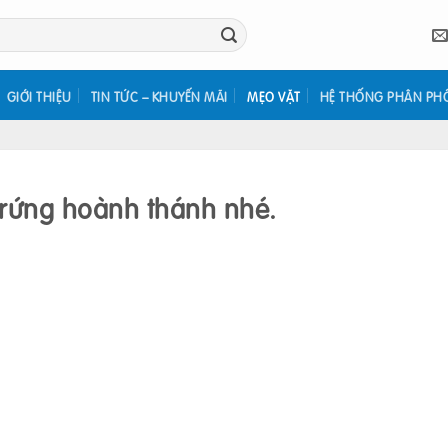
GIỚI THIỆU
TIN TỨC – KHUYẾN MÃI
MẸO VẶT
HỆ THỐNG PHÂN PH
rứng hoành thánh nhé.