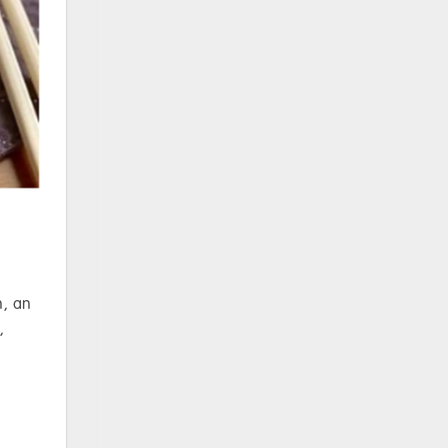
h, an
,