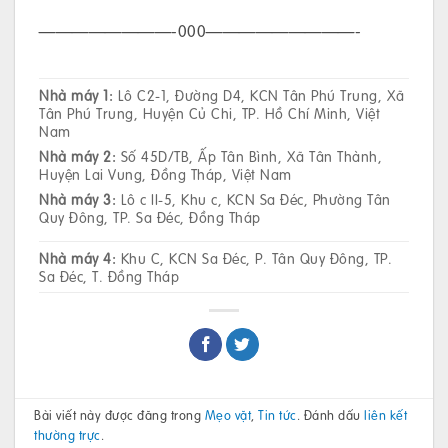
————————-000—————————-
Nhà máy 1:
Lô C2-1, Đường D4, KCN Tân Phú Trung, Xã
Tân Phú Trung, Huyện Củ Chi, TP. Hồ Chí Minh, Việt
Nam
Nhà máy 2:
Số 45D/TB, Ấp Tân Bình, Xã Tân Thành,
Huyện Lai Vung, Đồng Tháp, Việt Nam
Nhà máy 3:
Lô c II-5, Khu c, KCN Sa Đéc, Phường Tân
Quy Đông, TP. Sa Đéc, Đồng Tháp
Nhà máy 4:
Khu C, KCN Sa Đéc, P. Tân Quy Đông, TP.
Sa Đéc, T. Đồng Tháp
Bài viết này được đăng trong
Mẹo vặt
,
Tin tức
. Đánh dấu
liên kết
thường trực
.