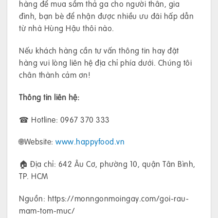
hàng để mua sắm thả ga cho người thân, gia
đình, bạn bè để nhận được nhiều ưu đãi hấp dẫn
từ nhà Hùng Hậu thôi nào.
Nếu khách hàng cần tư vấn thông tin hay đặt
hàng vui lòng liên hệ địa chỉ phía dưới. Chúng tôi
chân thành cảm ơn!
Thông tin liên hệ:
☎ Hotline: 0967 370 333
🌐Website:
www.happyfood.vn
🏠 Địa chỉ: 642 Âu Cơ, phường 10, quận Tân Bình,
TP. HCM
Nguồn: https://monngonmoingay.com/goi-rau-
mam-tom-muc/