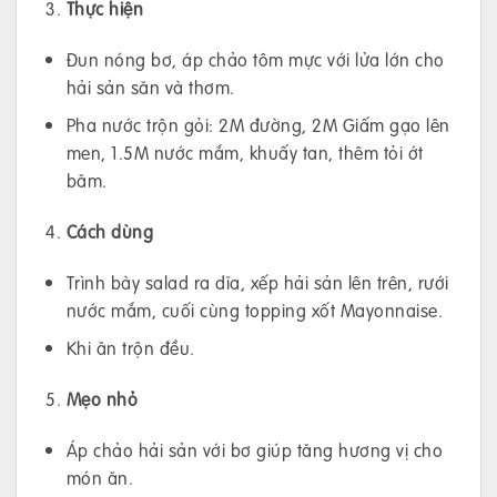
Thực hiện
Đun nóng bơ, áp chảo tôm mực với lửa lớn cho
hải sản săn và thơm.
Pha nước trộn gỏi: 2M đường, 2M Giấm gạo lên
men, 1.5M nước mắm, khuấy tan, thêm tỏi ớt
băm.
Cách dùng
Trình bày salad ra dĩa, xếp hải sản lên trên, rưới
nước mắm, cuối cùng topping xốt Mayonnaise.
Khi ăn trộn đều.
Mẹo nhỏ
Áp chảo hải sản với bơ giúp tăng hương vị cho
món ăn.