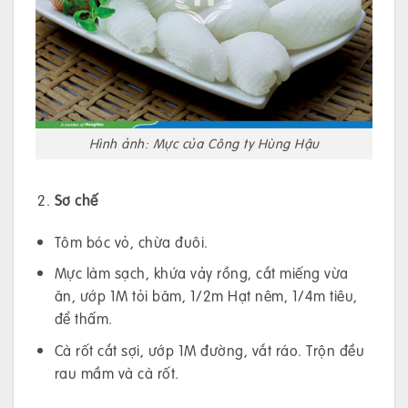
Hình ảnh: Mực của Công ty Hùng Hậu
Sơ chế
Tôm bóc vỏ, chừa đuôi.
Mực làm sạch, khứa vảy rồng, cắt miếng vừa
ăn, ướp 1M tỏi băm, 1/2m Hạt nêm, 1/4m tiêu,
để thấm.
Cà rốt cắt sợi, ướp 1M đường, vắt ráo. Trộn đều
rau mầm và cà rốt.