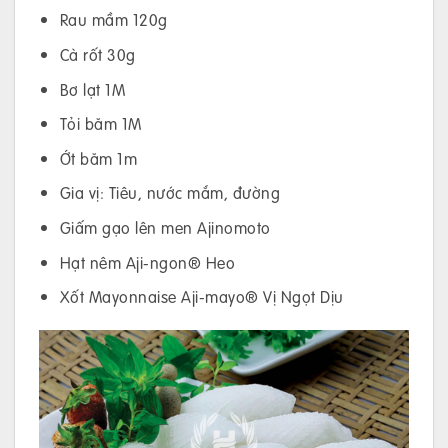
Rau mầm 120g
Cà rốt 30g
Bơ lạt 1M
Tỏi băm 1M
Ớt băm 1m
Gia vị: Tiêu, nước mắm, đường
Giấm gạo lên men Ajinomoto
Hạt nêm Aji-ngon® Heo
Xốt Mayonnaise Aji-mayo® Vị Ngọt Dịu