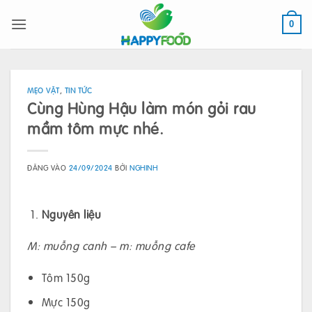
Bỏ
qua
0
nội
dung
MẸO VẶT
,
TIN TỨC
Cùng Hùng Hậu làm món gỏi rau
mầm tôm mực nhé.
ĐĂNG VÀO
24/09/2024
BỞI
NGHINH
Nguyên liệu
M: muỗng canh – m: muỗng cafe
Tôm 150g
Mực 150g