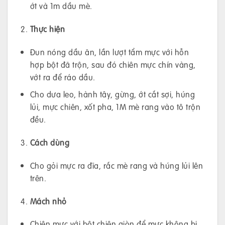
ớt và 1m dầu mè.
Thực hiện
Đun nóng dầu ăn, lần lượt tẩm mực với hỗn
hợp bột đã trộn, sau đó chiên mực chín vàng,
vớt ra để ráo dầu.
Cho dưa leo, hành tây, gừng, ớt cắt sợi, húng
lủi, mực chiên, xốt pha, 1M mè rang vào tô trộn
đều.
Cách dùng
Cho gỏi mực ra đĩa, rắc mè rang và húng lủi lên
trên.
Mách nhỏ
Chiên mực với bột chiên giòn để mực không bị