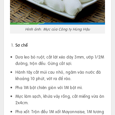
Hình ảnh: Mực của Công ty Hùng Hậu
Sơ chế
Dưa leo bỏ ruột, cắt lát xéo dày 3mm, ướp 1/2M
đường, trộn đều. Gừng cắt sợi.
Hành tây cắt múi cau nhỏ, ngâm vào nước đá
khoảng 10 phút, vớt ra để ráo.
Pha 1M bột chiên giòn với 1M bột mì.
Mực làm sạch, khứa vảy rồng, cắt miếng vừa ăn
2x4cm.
Pha xốt: Trộn đều 1M xốt Mayonnaise, 1M tương