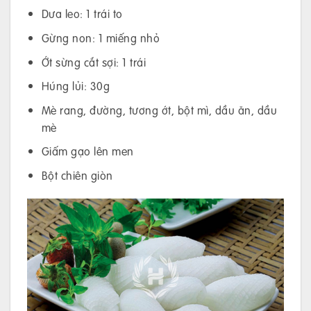
Dưa leo: 1 trái to
Gừng non: 1 miếng nhỏ
Ớt sừng cắt sợi: 1 trái
Húng lủi: 30g
Mè rang, đường, tương ớt, bột mì, dầu ăn, dầu
mè
Giấm gạo lên men
Bột chiên giòn