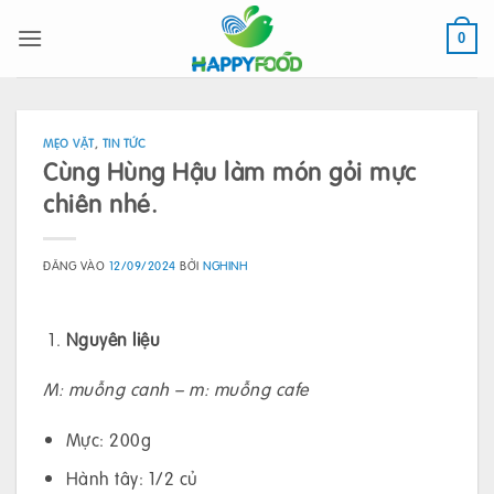
Bỏ
qua
0
nội
dung
MẸO VẶT
,
TIN TỨC
Cùng Hùng Hậu làm món gỏi mực
chiên nhé.
ĐĂNG VÀO
12/09/2024
BỞI
NGHINH
Nguyên liệu
M: muỗng canh – m: muỗng cafe
Mực: 200g
Hành tây: 1/2 củ