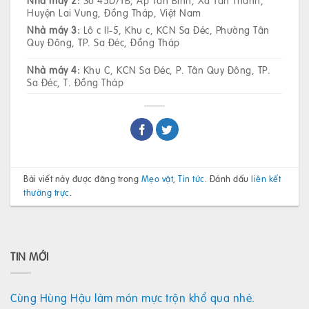
Huyện Lai Vung, Đồng Tháp, Việt Nam
Nhà máy 3:
Lô c II-5, Khu c, KCN Sa Đéc, Phường Tân
Quy Đông, TP. Sa Đéc, Đồng Tháp
Nhà máy 4:
Khu C, KCN Sa Đéc, P. Tân Quy Đông, TP.
Sa Đéc, T. Đồng Tháp
Bài viết này được đăng trong
Mẹo vặt
,
Tin tức
. Đánh dấu
liên kết
thường trực
.
TIN MỚI
Cùng Hùng Hậu làm món mực trộn khổ qua nhé.