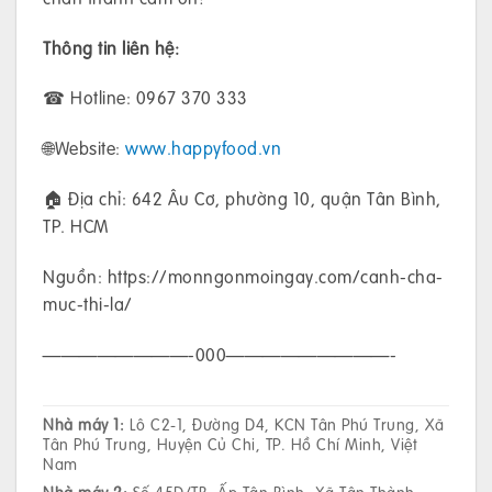
Thông tin liên hệ:
☎ Hotline: 0967 370 333
🌐Website:
www.happyfood.vn
🏠 Địa chỉ: 642 Âu Cơ, phường 10, quận Tân Bình,
TP. HCM
Nguồn: https://monngonmoingay.com/canh-cha-
muc-thi-la/
————————-000—————————-
Nhà máy 1:
Lô C2-1, Đường D4, KCN Tân Phú Trung, Xã
Tân Phú Trung, Huyện Củ Chi, TP. Hồ Chí Minh, Việt
Nam
Nhà máy 2:
Số 45D/TB, Ấp Tân Bình, Xã Tân Thành,