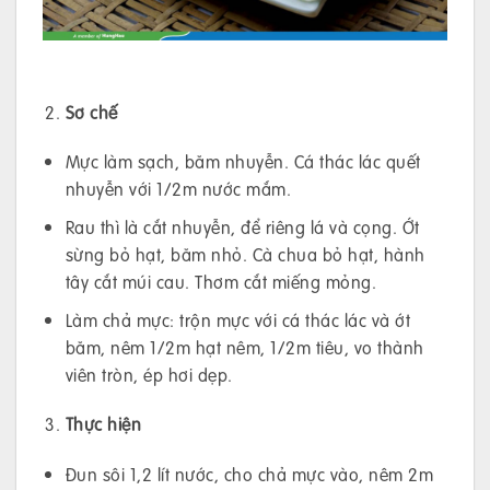
Sơ chế
Mực làm sạch, băm nhuyễn. Cá thác lác quết
nhuyễn với 1/2m nước mắm.
Rau thì là cắt nhuyễn, để riêng lá và cọng. Ớt
sừng bỏ hạt, băm nhỏ. Cà chua bỏ hạt, hành
tây cắt múi cau. Thơm cắt miếng mỏng.
Làm chả mực: trộn mực với cá thác lác và ớt
băm, nêm 1/2m hạt nêm, 1/2m tiêu, vo thành
viên tròn, ép hơi dẹp.
Thực hiện
Đun sôi 1,2 lít nước, cho chả mực vào, nêm 2m