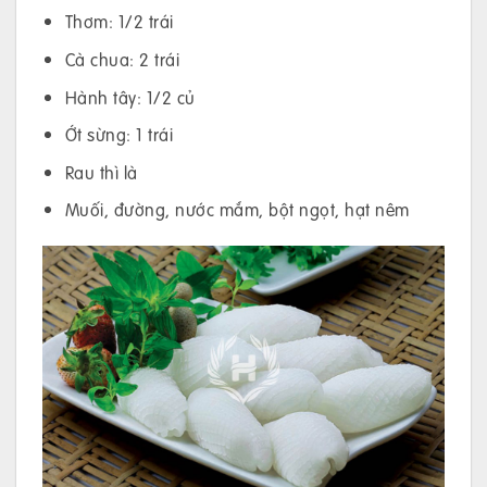
Thơm: 1/2 trái
Cà chua: 2 trái
Hành tây: 1/2 củ
Ớt sừng: 1 trái
Rau thì là
Muối, đường, nước mắm, bột ngọt, hạt nêm