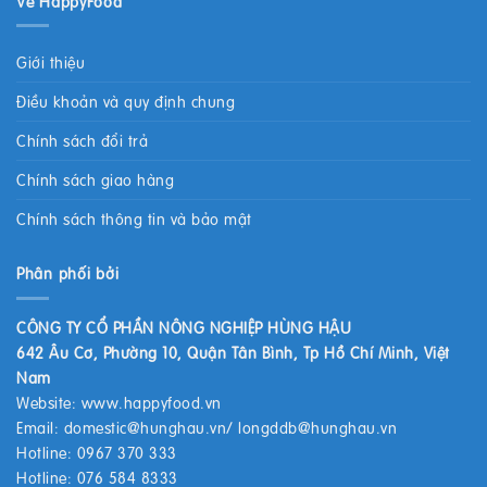
Về HappyFood
Giới thiệu
Điều khoản và quy định chung
Chính sách đổi trả
Chính sách giao hàng
Chính sách thông tin và bảo mật
Phân phối bởi
CÔNG TY CỔ PHẦN NÔNG NGHIỆP HÙNG HẬU
642 Âu Cơ, Phường 10, Quận Tân Bình, Tp Hồ Chí Minh, Việt
Nam
Website:
www.happyfood.vn
Email:
domestic@hunghau.vn
/
longddb@hunghau.vn
Hotline: 0967 370 333
Hotline: 076 584 8333