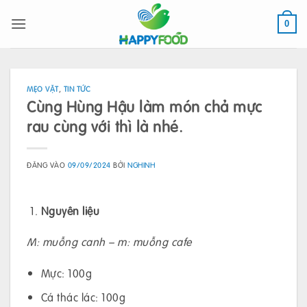
Bỏ
qua
0
nội
dung
MẸO VẶT
,
TIN TỨC
Cùng Hùng Hậu làm món chả mực
rau cùng với thì là nhé.
ĐĂNG VÀO
09/09/2024
BỞI
NGHINH
Nguyên liệu
M: muỗng canh – m: muỗng cafe
Mực: 100g
Cá thác lác: 100g