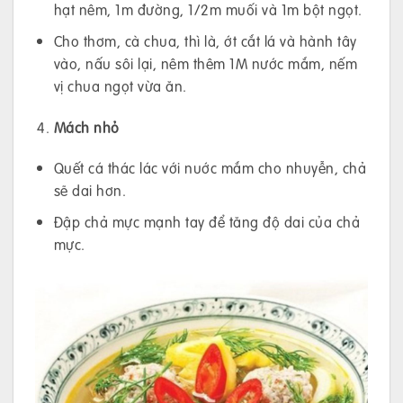
hạt nêm, 1m đường, 1/2m muối và 1m bột ngọt.
Cho thơm, cà chua, thì là, ớt cắt lá và hành tây
vào, nấu sôi lại, nêm thêm 1M nước mắm, nếm
vị chua ngọt vừa ăn.
Mách nhỏ
Quết cá thác lác với nuớc mắm cho nhuyễn, chả
sẽ dai hơn.
Đập chả mực mạnh tay để tăng độ dai của chả
mực.