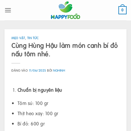
Bỏ
qua
0
nội
dung
MẸO VẶT
,
TIN TỨC
Cùng Hùng Hậu làm món canh bí đỏ
nấu tôm nhé.
ĐĂNG VÀO
11/06/2025
BỞI
NGHINH
Chuẩn bị nguyên liệu
Tôm sú: 100 gr
Thịt heo xay: 100 gr
Bí đỏ: 600 gr