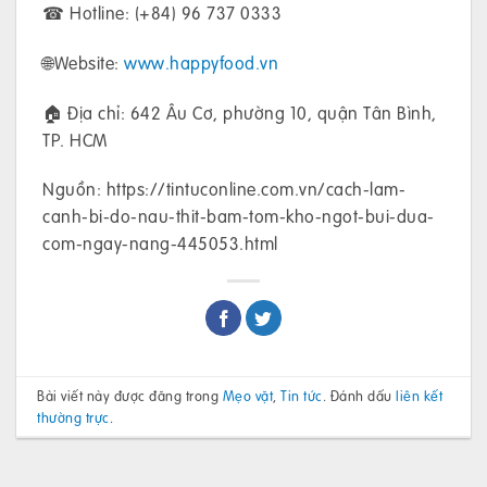
☎ Hotline: (+84) 96 737 0333
🌐Website:
www.happyfood.vn
🏠 Địa chỉ: 642 Âu Cơ, phường 10, quận Tân Bình,
TP. HCM
Nguồn: https://tintuconline.com.vn/cach-lam-
canh-bi-do-nau-thit-bam-tom-kho-ngot-bui-dua-
com-ngay-nang-445053.html
Bài viết này được đăng trong
Mẹo vặt
,
Tin tức
. Đánh dấu
liên kết
thường trực
.