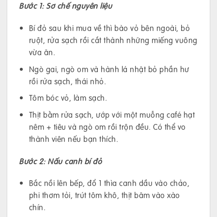
Bước 1: Sơ chế nguyên liệu
Bí đỏ sau khi mua về thì bào vỏ bên ngoài, bỏ
ruột, rửa sạch rồi cắt thành những miếng vuông
vừa ăn.
Ngò gai, ngò om và hành lá nhặt bỏ phần hư
rồi rửa sạch, thái nhỏ.
Tôm bóc vỏ, làm sạch.
Thịt bằm rửa sạch, ướp với một muỗng café hạt
nêm + tiêu và ngò om rồi trộn đều. Có thể vo
thành viên nếu bạn thích.
Bước 2: Nấu canh bí đỏ
Bắc nồi lên bếp, đổ 1 thìa canh dầu vào chảo,
phi thơm tỏi, trút tôm khô, thịt băm vào xào
chín.