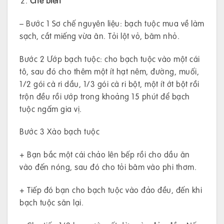
Chế biến
– Bước 1 Sơ chế nguyên liệu: bạch tuộc mua về làm
sạch, cắt miếng vừa ăn. Tỏi lột vỏ, băm nhỏ.
Bước 2 Ướp bạch tuộc: cho bạch tuộc vào một cái
tô, sau đó cho thêm một ít hạt nêm, đường, muối,
1/2 gói cà ri dầu, 1/3 gói cà ri bột, một ít ớt bột rồi
trộn đều rồi ướp trong khoảng 15 phút để bạch
tuộc ngấm gia vị.
Bước 3 Xào bạch tuộc
+ Bạn bắc một cái chảo lên bếp rồi cho dầu ăn
vào đến nóng, sau đó cho tỏi băm vào phi thơm.
+ Tiếp đó bạn cho bạch tuộc vào đảo đều, đến khi
bạch tuộc săn lại.