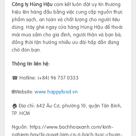
Công ty Hùng Hậu
cam kết luôn đặt uy tín thương
hiệu lên hàng đầu bằng việc cung cấp nguồn thực
phẩm sạch, an toàn và chất lượng cho người tiêu
dùng. Hãy ghé ngay cửa hàng Hùng Hậu để thoải
mái mua sắm cho gia đình, người thân và bạn bè,
đồng thời tận hưởng nhiều ưu đãi hấp dẫn đang
chờ đón bạn.
Thông tin liên hệ:
☎ Hotline: (+84) 96 737 0333
🌐Website:
www.happyfood.vn
🏠 Địa chỉ: 642 Âu Cơ, phường 10, quận Tân Bình,
TP. HCM
Nguồn: https://www.bachhoaxanh.com/kinh-
nghiem-hay/bi-quyet-lam-ca-ri-bach-tuoc-chuan-