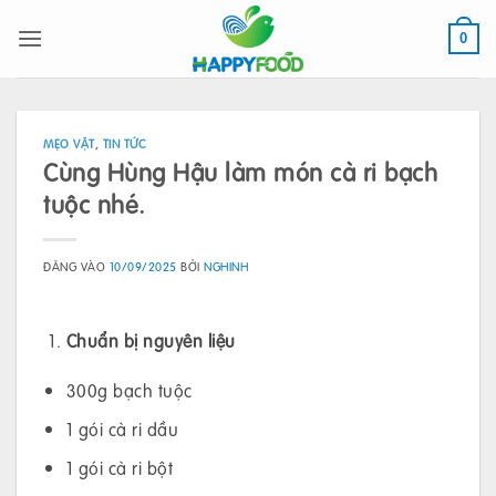
Bỏ
qua
0
nội
dung
MẸO VẶT
,
TIN TỨC
Cùng Hùng Hậu làm món cà ri bạch
tuộc nhé.
ĐĂNG VÀO
10/09/2025
BỞI
NGHINH
Chuẩn bị nguyên liệu
300g bạch tuộc
1 gói cà ri dầu
1 gói cà ri bột