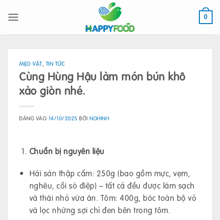
Bỏ
qua
0
nội
dung
MẸO VẶT
,
TIN TỨC
Cùng Hùng Hậu làm món bún khô
xào giòn nhé.
ĐĂNG VÀO
14/10/2025
BỞI
NGHINH
Chuẩn bị nguyên liệu
Hải sản thập cẩm: 250g (bao gồm mực, vẹm,
nghêu, cồi sò điệp) – tất cả đều được làm sạch
và thái nhỏ vừa ăn. Tôm: 400g, bóc toàn bộ vỏ
và lọc những sợi chỉ đen bên trong tôm.