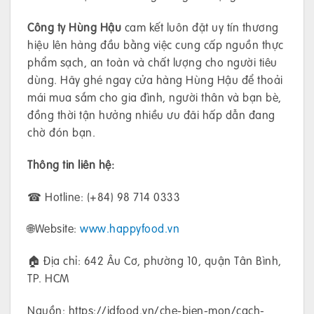
Công ty Hùng Hậu
cam kết luôn đặt uy tín thương
hiệu lên hàng đầu bằng việc cung cấp nguồn thực
phẩm sạch, an toàn và chất lượng cho người tiêu
dùng. Hãy ghé ngay cửa hàng Hùng Hậu để thoải
mái mua sắm cho gia đình, người thân và bạn bè,
đồng thời tận hưởng nhiều ưu đãi hấp dẫn đang
chờ đón bạn.
Thông tin liên hệ:
☎ Hotline: (+84) 98 714 0333
🌐Website:
www.happyfood.vn
🏠 Địa chỉ: 642 Âu Cơ, phường 10, quận Tân Bình,
TP. HCM
Nguồn: https://idfood.vn/che-bien-mon/cach-