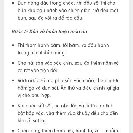
Đun nóng dầu trong chảo, khi dầu sôi thì cho
bún khô đậu nành vào chiên giòn, trở đều mặt
bún, sau đó vớt ra để ráo dầu.
Bước 5: Xào và hoàn thiện món ăn
Phi thơm hành băm, tỏi băm, và đầu hành
trong một ít dầu nóng.
Cho hải sản vào xào chín, sau đó thêm nấm và
cà rốt vào trộn đều.
Rưới nước sốt đã pha sẵn vào chảo, thêm nước
hầm gà và đun sôi. Ăn thử và điều chỉnh lại gia
vị cho phù hợp.
Khi nước sốt sôi, hạ nhỏ lửa và từ từ cho tinh
bột bắp vào, vừa thêm vừa khuấy đều cho đến
khi sốt sệt lại.
Cuối cùng, thêm hành tím, hành lá, và 1 muỗng