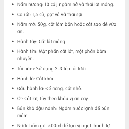
Nấm hương: 10 cái, ngâm nở và thái lát mỏng.
Cà rốt: 1,5 củ, gọt vỏ và thái sợi.
Nấm mỡ: 50g, cắt làm bốn hoặc cắt sao để vừa
ăn.
Hành tây: Cắt lát mỏng.
Hành tím: Một phần cắt lát, một phần băm
nhuyễn.
Tỏi băm: Sử dụng 2-3 tép tỏi tươi.
Hành lá: Cắt khúc.
Đầu hành lá: Để riêng, cắt nhỏ.
Ớt: Cắt lát, tùy theo khẩu vị ăn cay.
Bún khô đậu nành: Ngâm nước lạnh để bún
mềm
Nước hầm gà: 500ml để tạo vị ngọt thanh tự