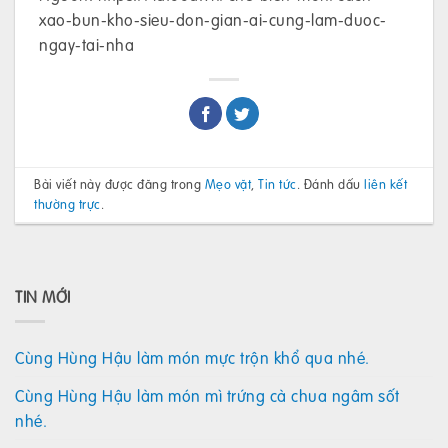
xao-bun-kho-sieu-don-gian-ai-cung-lam-duoc-
ngay-tai-nha
Bài viết này được đăng trong
Mẹo vặt
,
Tin tức
. Đánh dấu
liên kết
thường trực
.
TIN MỚI
Cùng Hùng Hậu làm món mực trộn khổ qua nhé.
Cùng Hùng Hậu làm món mì trứng cà chua ngâm sốt
nhé.