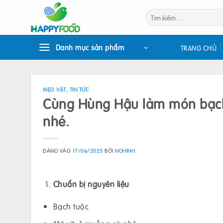
Bỏ
Tìm
qua
kiếm:
nội
dung
Danh mục sản phẩm
TRANG CHỦ
MẸO VẶT
,
TIN TỨC
Cùng Hùng Hậu làm món bạch
nhé.
ĐĂNG VÀO
17/06/2025
BỞI
NGHINH
Chuẩn bị nguyên liệu
Bạch tuộc