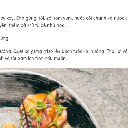
áy xay. Cho gừng, tỏi, sốt tom yum, nước cốt chanh và nước c
ễn, thêm dầu từ từ để nhũ hóa.
gừng.
nướng. Quét bơ gừng miso lên bạch tuộc khi nướng. Thái lát v
hanh và tỏi băm lên trên nếu muốn.