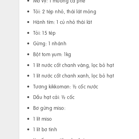
Mỡ vịt: 1 muỗng cà phê
Tỏi: 2 tép nhỏ, thái lát mỏng
Hành tím: 1 củ nhỏ thái lát
Tỏi: 15 tép
Gừng: 1 nhánh
Bột tom yum: 1kg
1 lít nước cốt chanh vàng, lọc bỏ hạt
1 lít nước cốt chanh xanh, lọc bỏ hạt
Tương kikkoman: ½ cốc nước
Dầu hạt cải: ½ cốc
Bơ gừng miso:
1 lít miso
1 lít bơ tinh