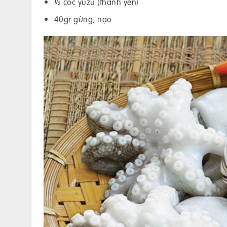
½ cốc yuzu (thanh yên)
40gr gừng, nạo