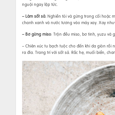
nguội ngay lập tức.
– Làm sốt sả:
Nghiền tỏi và gừng trong cối hoặc m
chanh xanh và nước tương vào máy xay. Xay nhuy
– Bơ gừng miso
: Trộn đều miso, bơ tinh, yuzu và 
– Chiên xúc tu bạch tuộc cho đến khi da giòn rồi 
ra đĩa. Trang trí với sốt sả. Rắc hẹ, muối biển, c