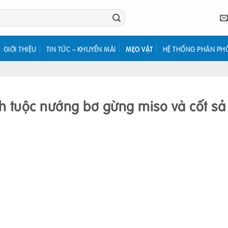
GIỚI THIỆU
TIN TỨC – KHUYẾN MÃI
MẸO VẶT
HỆ THỐNG PHÂN PH
 tuộc nướng bơ gừng miso và cốt sả