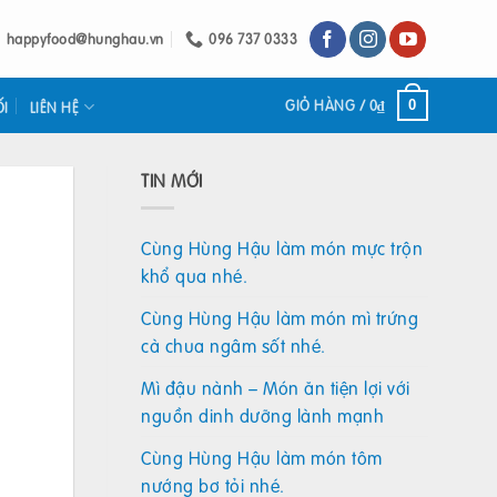
happyfood@hunghau.vn
096 737 0333
GIỎ HÀNG /
0
₫
0
ỐI
LIÊN HỆ
TIN MỚI
Cùng Hùng Hậu làm món mực trộn
khổ qua nhé.
Cùng Hùng Hậu làm món mì trứng
cà chua ngâm sốt nhé.
Mì đậu nành – Món ăn tiện lợi với
nguồn dinh dưỡng lành mạnh
Cùng Hùng Hậu làm món tôm
nướng bơ tỏi nhé.