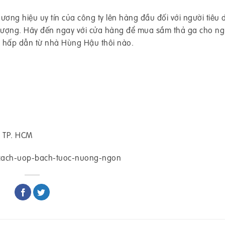
ương hiệu uy tín của công ty lên hàng đầu đối với người tiêu
 lượng. Hãy đến ngay với cửa hàng để mua sắm thả ga cho ng
i hấp dẫn từ nhà Hùng Hậu thôi nào.
, TP. HCM
/cach-uop-bach-tuoc-nuong-ngon