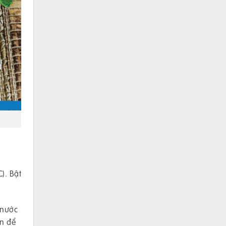
). Bật
 nước
ẵn để