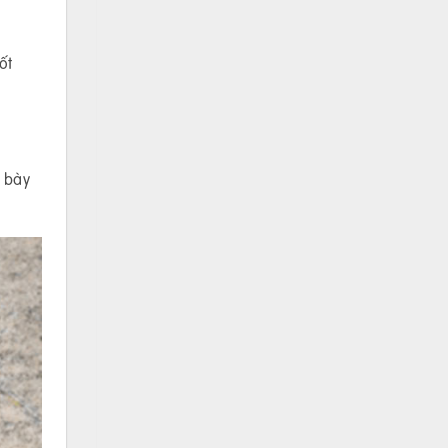
ốt
à bày