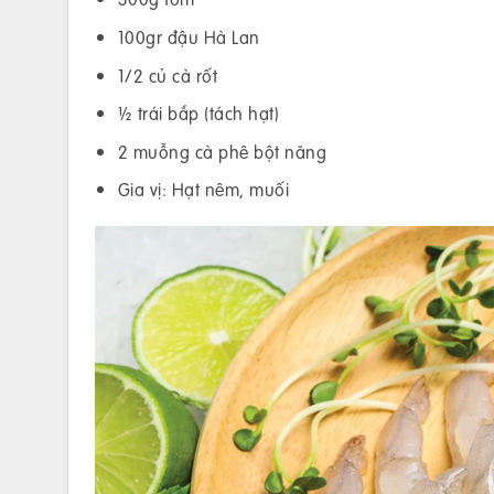
100gr đậu Hà Lan
1/2 củ cà rốt
½ trái bắp (tách hạt)
2 muỗng cà phê bột năng
Gia vị: Hạt nêm, muối