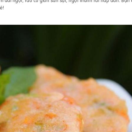
dai ngọt, rau củ giòn sần sật, ngọt thanh rất hấp dẫn. Bạn 
é!