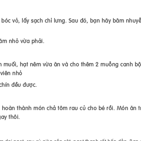
c vỏ, lấy sạch chỉ lưng. Sau đó, bạn hãy băm nhuy
m nhỏ vừa phải.
muối, hạt nêm vừa ăn và cho thêm 2 muỗng canh bộ
 viên nhỏ
hín đều được.
oàn thành món chả tôm rau củ cho bé rồi. Món ăn t
ay thôi.