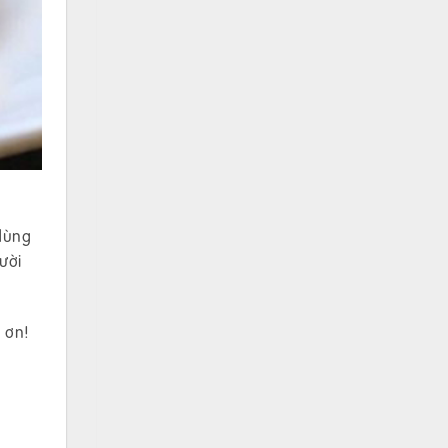
 dùng
ười
 ơn!