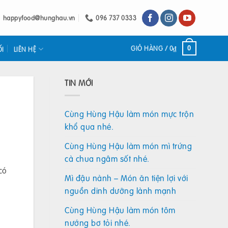
happyfood@hunghau.vn
096 737 0333
GIỎ HÀNG /
0
₫
0
ỐI
LIÊN HỆ
TIN MỚI
Cùng Hùng Hậu làm món mực trộn
khổ qua nhé.
Cùng Hùng Hậu làm món mì trứng
cà chua ngâm sốt nhé.
có
Mì đậu nành – Món ăn tiện lợi với
nguồn dinh dưỡng lành mạnh
Cùng Hùng Hậu làm món tôm
nướng bơ tỏi nhé.