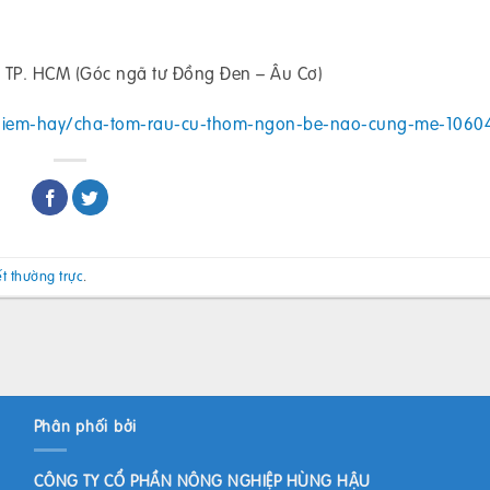
 TP. HCM (Góc ngã tư Đồng Đen – Âu Cơ)
hiem-hay/cha-tom-rau-cu-thom-ngon-be-nao-cung-me-1060
ết thường trực
.
Phân phối bởi
CÔNG TY CỔ PHẦN NÔNG NGHIỆP HÙNG HẬU