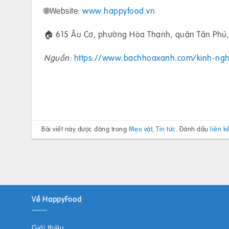
🌐Website:
www.happyfood.vn
🏠 615 Âu Cơ, phường Hòa Thạnh, quận Tân Phú,
Nguồn:
https://www.bachhoaxanh.com/kinh-ng
Bài viết này được đăng trong
Mẹo vặt
,
Tin tức
. Đánh dấu
liên k
Về HappyFood
Giới thiệu