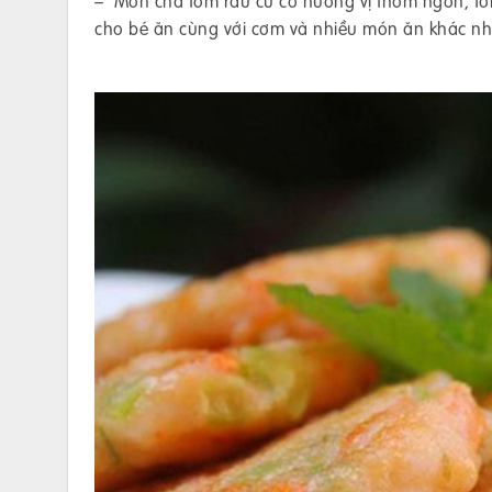
– Món chả tôm rau củ có hương vị thơm ngon, tôm 
cho bé ăn cùng với cơm và nhiều món ăn khác nh