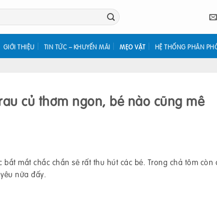
GIỚI THIỆU
TIN TỨC – KHUYẾN MÃI
MẸO VẶT
HỆ THỐNG PHÂN PH
rau củ thơm ngon, bé nào cũng mê
ắt mắt chắc chắn sẽ rất thu hút các bé. Trong chả tôm còn 
 yêu nữa đấy.