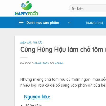
Bỏ
Tìm
qua
kiếm:
nội
dung
Danh mục sản phẩm
TRANG CHỦ
MẸO VẶT
,
TIN TỨC
Cùng Hùng Hậu làm chả tôm 
ĐĂNG VÀO
01/08/2023
BỞI
NGHINH
Những miếng chả tôm rau củ thơm ngon, màu sắc b
nhiều loại rau củ để bổ sung vào phần ăn của bé
Nguyên liệu:
300g tôm