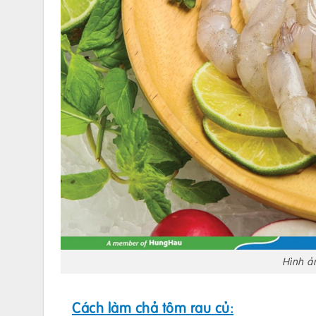
Hình ả
Cách làm chả tôm rau củ: