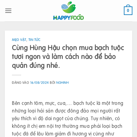
Bỏ
qua
0
nội
dung
MẸO VẶT
,
TIN TỨC
Cùng Hùng Hậu chọn mua bạch tuộc
tươi ngon và làm cách nào để bảo
quản đúng nhé.
ĐĂNG VÀO
16/08/2024
BỞI
NGHINH
Bên cạnh tôm, mực, cua,… bạch tuộc là một trong
những loại hải sản được đông đảo mọi người rất
yêu thích vì độ dai ngọt của chúng. Tuy nhiên, có
không ít chị em nội trợ thường mua phải loại bạch
tuộc đã để lâu làm giảm đi hương vị cũng như