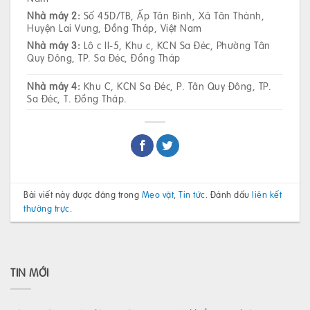
Nhà máy 2:
Số 45D/TB, Ấp Tân Bình, Xã Tân Thành,
Huyện Lai Vung, Đồng Tháp, Việt Nam
Nhà máy 3:
Lô c II-5, Khu c, KCN Sa Đéc, Phường Tân
Quy Đông, TP. Sa Đéc, Đồng Tháp
Nhà máy 4:
Khu C, KCN Sa Đéc, P. Tân Quy Đông, TP.
Sa Đéc, T. Đồng Tháp.
Bài viết này được đăng trong
Mẹo vặt
,
Tin tức
. Đánh dấu
liên kết
thường trực
.
TIN MỚI