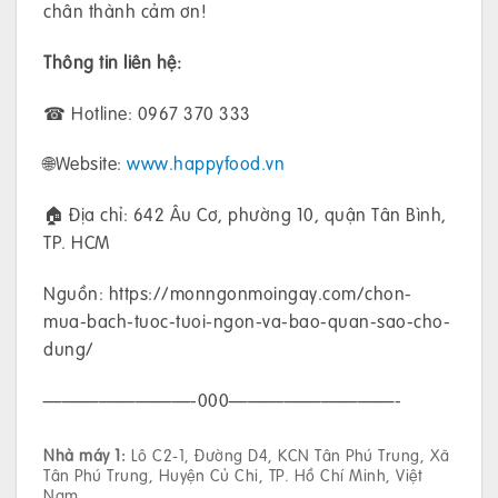
chân thành cảm ơn!
Thông tin liên hệ:
☎ Hotline: 0967 370 333
🌐Website:
www.happyfood.vn
🏠 Địa chỉ: 642 Âu Cơ, phường 10, quận Tân Bình,
TP. HCM
Nguồn: https://monngonmoingay.com/chon-
mua-bach-tuoc-tuoi-ngon-va-bao-quan-sao-cho-
dung/
————————-000—————————-
Nhà máy 1:
Lô C2-1, Đường D4, KCN Tân Phú Trung, Xã
Tân Phú Trung, Huyện Củ Chi, TP. Hồ Chí Minh, Việt
Nam