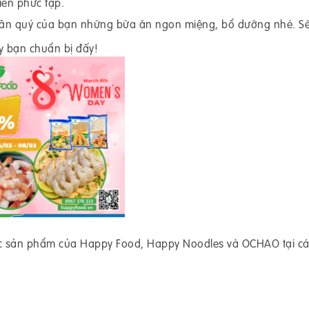
ến phức tạp.
rân quý của bạn những bữa ăn ngon miệng, bổ dưỡng nhé. Sẽ
ay bạn chuẩn bị đấy!
c sản phẩm của Happy Food, Happy Noodles và OCHAO tại cá