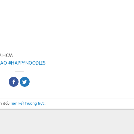
TP.HCM
HAO
#HAPPYNOODLES
nh dấu
liên kết thường trực
.