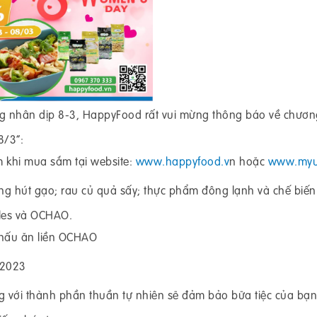
g nhân dịp 8-3, HappyFood rất vui mừng thông báo về chươn
8/3”:
m khi mua sắm tại website:
www.happyfood.v
n hoặc
www.myu
ng hút gạo; rau củ quả sấy; thực phẩm đông lạnh và chế biến
les và OCHAO.
 nấu ăn liền OCHAO
/2023
 với thành phần thuần tự nhiên sẽ đảm bảo bữa tiệc của bạn