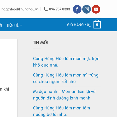
happyfood@hunghau.vn
096 737 0333
GIỎ HÀNG /
0
₫
0
ỐI
LIÊN HỆ
TIN MỚI
Cùng Hùng Hậu làm món mực trộn
khổ qua nhé.
Cùng Hùng Hậu làm món mì trứng
cà chua ngâm sốt nhé.
n khi
Mì đậu nành – Món ăn tiện lợi với
nguồn dinh dưỡng lành mạnh
Cùng Hùng Hậu làm món tôm
nướng bơ tỏi nhé.