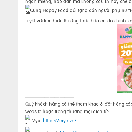
ngon miệng, hấp dẫn mà không cầu kỳ hay chế bi
Cùng Happy Food gửi tặng đến người phụ nữ t
tuyệt vời khi được thưởng thức bữa ăn do chính t
——————————
Quý khách hàng có thể tham khảo & đặt hàng cá
website hoặc trang thương mại điện tử:
Myu:
https://myu.vn/