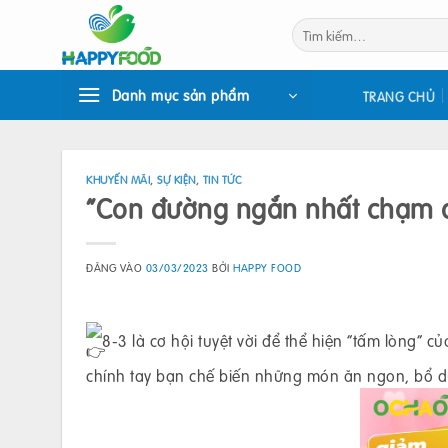
Bỏ
Tìm
qua
kiếm:
nội
dung
Danh mục sản phẩm
TRANG CHỦ
KHUYẾN MÃI
,
SỰ KIỆN
,
TIN TỨC
“Con đường ngắn nhất chạm đến
ĐĂNG VÀO
03/03/2023
BỞI
HAPPY FOOD
8-3 là cơ hội tuyệt vời để thể hiện “tấm lòng” c
chính tay bạn chế biến những món ăn ngon, bổ 