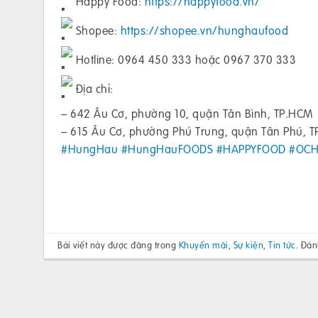
Happy Food:
https://happyfood.vn/
Shopee:
https://shopee.vn/hunghaufood
Hotline: 0964 450 333 hoặc 0967 370 333
Địa chỉ:
– 642 Âu Cơ, phường 10, quận Tân Bình, TP.HCM
– 615 Âu Cơ, phường Phú Trung, quận Tân Phú, 
#HungHau
#HungHauFOODS
#HAPPYFOOD
#OC
Bài viết này được đăng trong
Khuyến mãi
,
Sự kiện
,
Tin tức
. Đá