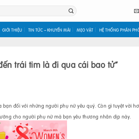
GIỚI THIỆU
TIN TỨC – KHUYẾN MÃI
MẸO VẶT
HỆ THỐNG PHÂN PH
 trái tim là đi qua cái bao tử”
ủa bạn đối với những người phụ nữ yêu quý. Còn gì tuyệt vời hơ
dưỡng cho người phụ nữ mà bạn yêu thương nhân dịp này.