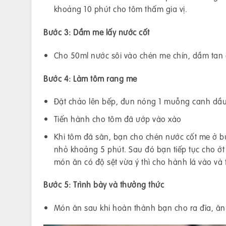
khoảng 10 phút cho tôm thấm gia vị.
Bước 3: Dầm me lấy nước cốt
Cho 50ml nước sôi vào chén me chín, dầm tan đ
Bước 4: Làm tôm rang me
Đặt chảo lên bếp, đun nóng 1 muỗng canh dầu 
Tiến hành cho tôm đã ướp vào xào
Khi tôm đã săn, bạn cho chén nước cốt me ở 
nhỏ khoảng 5 phút. Sau đó bạn tiếp tục cho ớt
món ăn có độ sệt vừa ý thì cho hành lá vào và 
Bước 5: Trình bày và thưởng thức
Món ăn sau khi hoàn thành bạn cho ra đĩa, ăn