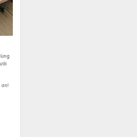
 dùng
ười
 ơn!