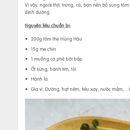
Vì vậy, ngoài thịt, trứng, cá, bạn nên bổ sung
dinh dưỡng.
Nguyên liệu chuẩn bị:
200g tôm thẻ Hùng Hậu
15g me chín
1 muỗng cà phê bột bắp
Ớt sừng, hành tím, tỏi
Hành lá
Gia vị: Đường, hạt nêm, tiêu xay, nước mắm,…