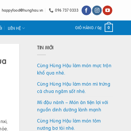
happyfood@hunghau.vn
096 737 0333
GIỎ HÀNG /
0
₫
0
ỐI
LIÊN HỆ
TIN MỚI
ua
Cùng Hùng Hậu làm món mực trộn
khổ qua nhé.
Cùng Hùng Hậu làm món mì trứng
cà chua ngâm sốt nhé.
Mì đậu nành – Món ăn tiện lợi với
nguồn dinh dưỡng lành mạnh
Cùng Hùng Hậu làm món tôm
nxi,
nướng bơ tỏi nhé.
hỏe.