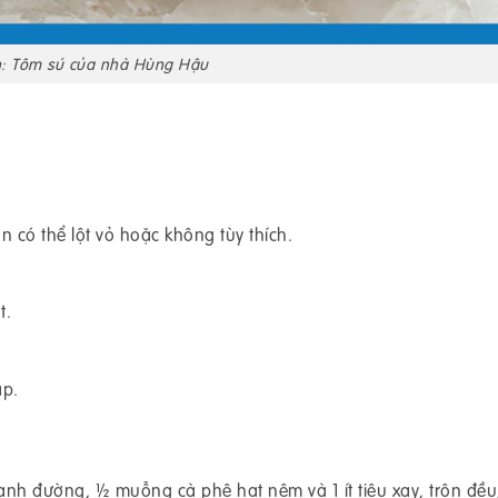
h: Tôm sú của nhà Hùng Hậu
n có thể lột vỏ hoặc không tùy thích.
t.
ắp.
nh đường, ½ muỗng cà phê hạt nêm và 1 ít tiêu xay, trộn đều