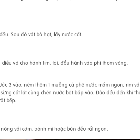
ều. Sau đó vớt bỏ hạt, lấy nước cốt.
điều và cho hành tím, tỏi, đầu hành vào phi thơm vàng.
bước 3 vào, nêm thêm 1 muỗng cà phê nước mắm ngon, rim với
 sừng cắt lát cùng chén nước bột bắp vào. Đảo đều đến khi th
tắt bếp.
 nóng với cơm, bánh mì hoặc bún đều rất ngon.