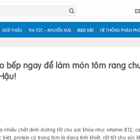
GIỚI THIỆU
TIN TỨC – KHUYẾN MÃI
MẸO VẶT
HỆ THỐNG PHÂN PH
o bếp ngay để làm món tôm rang ch
Hậu!
a nhiều chất dinh dưỡng tốt cho sức khỏe như: vitamin B12, ca
biệt, protein có trong tôm là dạng tinh khiết, rất tốt cho sức k