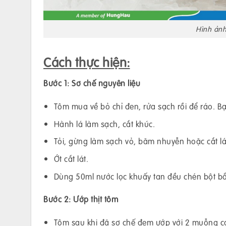
Hình ản
Cách thực hiện:
Bước 1: Sơ chế nguyên liệu
Tôm mua về bỏ chỉ đen, rửa sạch rồi để ráo. Bạ
Hành lá làm sạch, cắt khúc.
Tỏi, gừng làm sạch vỏ, băm nhuyễn hoặc cắt lá
Ớt cắt lát.
Dùng 50ml nước lọc khuấy tan đều chén bột b
Bước 2: Ướp thịt tôm
Tôm sau khi đã sơ chế đem ướp với 2 muỗng ca