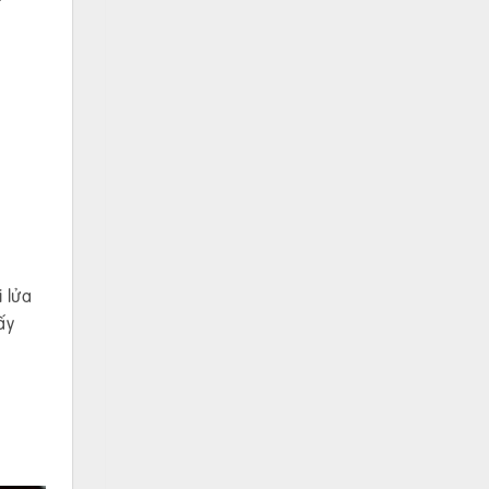
 lửa
ấy