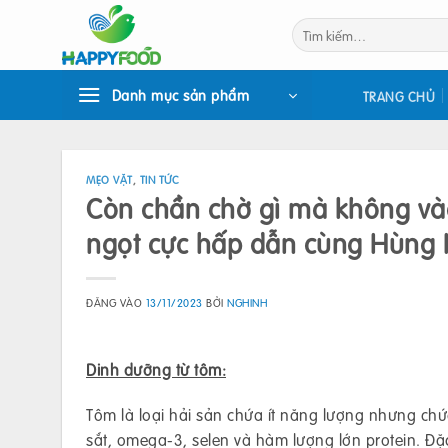
Bỏ
Tìm
qua
kiếm:
nội
dung
Danh mục sản phẩm
TRANG CHỦ
MẸO VẶT
,
TIN TỨC
Còn chần chờ gì mà không và
ngọt cực hấp dẫn cùng Hùng 
ĐĂNG VÀO
13/11/2023
BỞI
NGHINH
Dinh dưỡng từ tôm:
Tôm là loại hải sản chứa ít năng lượng nhưng chứ
sắt, omega-3, selen và hàm lượng lớn protein. Đặc 