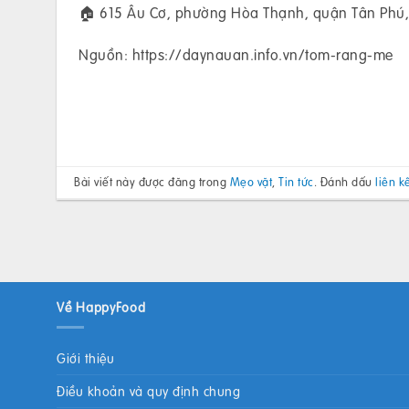
🏠 615 Âu Cơ, phường Hòa Thạnh, quận Tân Phú,
Nguồn: https://daynauan.info.vn/tom-rang-me
Bài viết này được đăng trong
Mẹo vặt
,
Tin tức
. Đánh dấu
liên k
Về HappyFood
Giới thiệu
Điều khoản và quy định chung