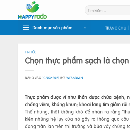
Bỏ
Tìm
qua
kiếm:
nội
dung
Danh mục sản phẩm
TRANG CHỦ
TIN TỨC
Chọn thực phẩm sạch là chọn
ĐĂNG VÀO
10/03/2021
BỞI
WEBADMIN
Thực phẩm được ví như thần dược chữa bệnh, n
chống viêm, kháng khun; khoai lang tím giảm rủi 
Thế nhưng, thật không khó để nhận ra rằng “th
kiến những hệ lụy của nó gây ra thông qua câu
đang tràn lan trên thị trường và bủa vây chúng t