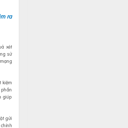
ìm ra
uả xét
ang sử
h mạng
t kiệm
3 phần
n giúp
ặt gửi
 chính