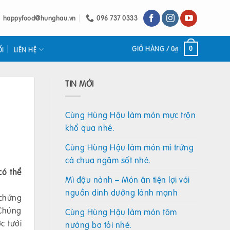
happyfood@hunghau.vn
096 737 0333
GIỎ HÀNG /
0
₫
0
ỐI
LIÊN HỆ
TIN MỚI
Cùng Hùng Hậu làm món mực trộn
khổ qua nhé.
Cùng Hùng Hậu làm món mì trứng
cà chua ngâm sốt nhé.
có thể
Mì đậu nành – Món ăn tiện lợi với
nguồn dinh dưỡng lành mạnh
 chứng
 Chúng
Cùng Hùng Hậu làm món tôm
c tưới
nướng bơ tỏi nhé.