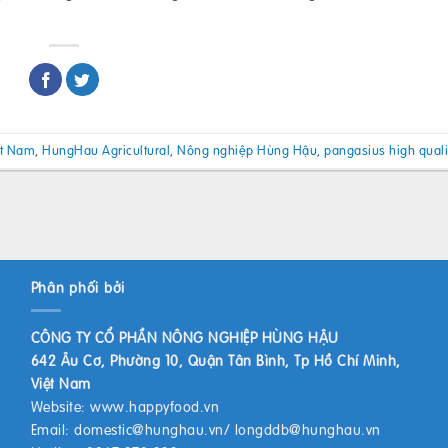
ệt Nam
,
HungHau Agricultural
,
Nông nghiệp Hùng Hậu
,
pangasius high quali
Phân phối bởi
CÔNG TY CỔ PHẦN NÔNG NGHIỆP HÙNG HẬU
642 Âu Cơ, Phường 10, Quận Tân Bình, Tp Hồ Chí Minh,
Việt Nam
Website:
www.happyfood.vn
Email:
domestic@hunghau.vn
/
longddb@hunghau.vn