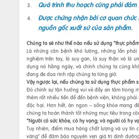
Quá trình thu hoạch cũng phải đảm
Được chứng nhận bởi cơ quan chức nă
nguồn gốc xuất sứ của sản phẩm.
Chúng ta sẽ như thế nào nếu sử dụng “thực phẩm
Là những căn bệnh khó lường, những lần phải n
nghiệm trên tay, là suy gan, là suy thận và là 
dụng nó hằng ngày, và chính chúng ta cũng khô
đang đe dọa rình rập chúng ta từng giờ.
Vậy ngược lại, nếu chúng ta sử dụng thực phẩm sạc
Đó chính sự tận hưởng vui vẻ đầy an tâm trong mỗi
thêm rất nhiều tiền để đến bệnh viện, không phả
độc hại. Hơn hết, ăn ngon – sống khỏe mang đến
chúng ta hoàn thành tốt những mục tiêu trong cô
“Người có sức khỏe, có hy vọng; và người có hy vọ
Tuy nhiên, điểm mua hàng chất lượng và uy tín 
vàng” để đảm bảo nguyên vẹn giá trị dinh dưỡn