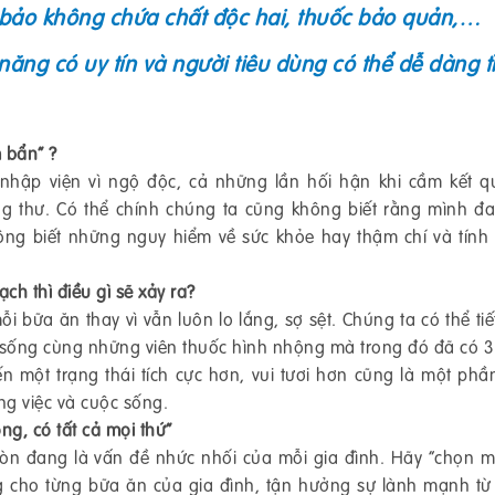
 bảo không chứa chất độc hai, thuốc bảo quản,…
ng có uy tín và người tiêu dùng có thể dễ dàng t
 bẩn” ?
hập viện vì ngộ độc, cả những lần hối hận khi cầm kết q
ung thư. Có thể chính chúng ta cũng không biết rằng mình đ
ng biết những nguy hiểm về sức khỏe hay thậm chí và tín
h thì điều gì sẽ xảy ra?
 bữa ăn thay vì vẫn luôn lo lắng, sợ sệt. Chúng ta có thể tiế
i sống cùng những viên thuốc hình nhộng mà trong đó đã có 
 một trạng thái tích cực hơn, vui tươi hơn cũng là một phầ
ng việc và cuộc sống.
ng, có tất cả mọi thứ”
còn đang là vấn đề nhức nhối của mỗi gia đình. Hãy “chọn m
g cho từng bữa ăn của gia đình, tận hưởng sự lành mạnh từ