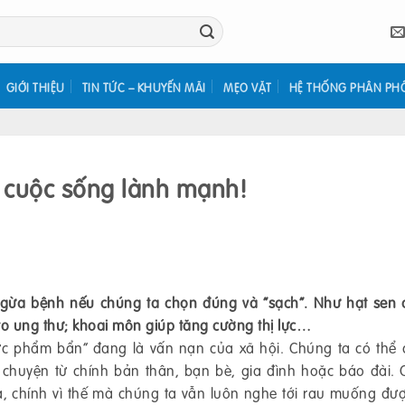
GIỚI THIỆU
TIN TỨC – KHUYẾN MÃI
MẸO VẶT
HỆ THỐNG PHÂN PH
 cuộc sống lành mạnh!
gừa bệnh nếu chúng ta chọn đúng và “sạch”. Như hạt sen 
ro ung thư; khoai môn giúp tăng cường thị lực…
ực phẩm bẩn” đang là vấn nạn của xã hội. Chúng ta có thể
 chuyện từ chính bản thân, bạn bè, gia đình hoặc báo đài.
a, chính vì thế mà chúng ta vẫn luôn nghe tới rau muống đượ