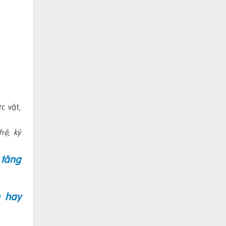
c vật,
hệ, kỹ
 tăng
h hay