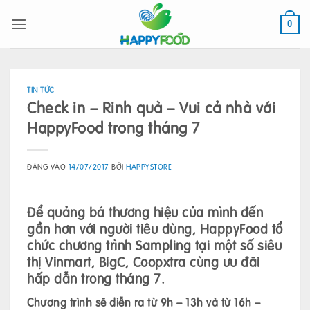
Bỏ
qua
0
nội
dung
TIN TỨC
Check in – Rinh quà – Vui cả nhà với
HappyFood trong tháng 7
ĐĂNG VÀO
14/07/2017
BỞI
HAPPYSTORE
Để quảng bá thương hiệu của mình đến
gần hơn với người tiêu dùng, HappyFood tổ
chức chương trình Sampling tại một số siêu
thị Vinmart, BigC, Coopxtra cùng ưu đãi
hấp dẫn trong tháng 7.
Chương trình sẽ diễn ra từ 9h – 13h và từ 16h –