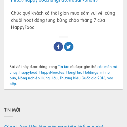
Chúc quý khách có thời gian mua sắm vui vẻ cùng
chuỗi hoạt động tưng bừng chào tháng 7 của
HappyFood
Bài viết này được đăng trong
Tin tức
và được gắn thẻ
các món mì
chay
,
happyfood
,
HappyNoodles
,
HungHau Holdings
,
mì nui
bún
,
Nông nghiệp Hùng Hậu
,
Thương hiệu Quốc gia 2016
,
vào
bếp
.
TIN MỚI
Cùng Hùng Hậu làm món mực trộn khổ qua nhé.