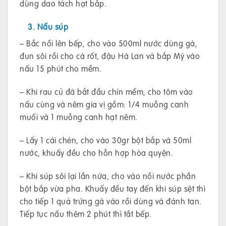
dùng dao tách hạt bắp.
3. Nấu súp
– Bắc nồi lên bếp, cho vào 500ml nước dùng gà,
đun sôi rồi cho cà rốt, đậu Hà Lan và bắp Mỹ vào
nấu 15 phút cho mềm.
– Khi rau củ đã bắt đầu chín mềm, cho tôm vào
nấu cùng và nêm gia vị gồm: 1/4 muỗng canh
muối và 1 muỗng canh hạt nêm.
– Lấy 1 cái chén, cho vào 30gr bột bắp và 50ml
nước, khuấy đều cho hỗn hợp hòa quyện.
– Khi súp sôi lại lần nữa, cho vào nồi nước phần
bột bắp vừa pha. Khuấy đều tay đến khi súp sệt thì
cho tiếp 1 quả trứng gà vào rồi dùng vá đánh tan.
Tiếp tục nấu thêm 2 phút thì tắt bếp.