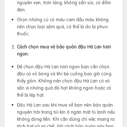
nguyên vẹn, trơn láng, không sần sùi, có đốm
đen.
Chọn những củ có màu cam đều màu không
nên chọn loại sậm quá, có thể là do bị phun
thuốc.
Cách chọn mua và bảo quản đậu Hà Lan tươi
ngon:
Để chọn đậu Hà Lan tươi ngon bạn cần chọn
đậu có vỏ bóng và khi bẻ cuống bao giờ cũng
thấy giòn. Không nên chọn đậu Hà Lan có vỏ
sần vì những quả đó hạt không ngon hoặc có
thể bị lép hạt.
Đậu Hà Lan sau khi mua về bạn nên bảo quản
nguyên trái trong túi kín ở ngăn mát tủ lạnh nếu
không dùng liền. Khi cần dùng chỉ việc mang ra
tách hạt và sơ chế. Với cách bảo quản này bạn