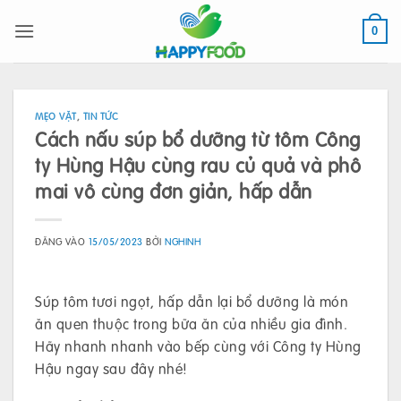
Bỏ
qua
0
nội
dung
MẸO VẶT
,
TIN TỨC
Cách nấu súp bổ dưỡng từ tôm Công
ty Hùng Hậu cùng rau củ quả và phô
mai vô cùng đơn giản, hấp dẫn
ĐĂNG VÀO
15/05/2023
BỞI
NGHINH
Súp tôm tươi ngọt, hấp dẫn lại bổ dưỡng là món
ăn quen thuộc trong bữa ăn của nhiều gia đình.
Hãy nhanh nhanh vào bếp cùng với Công ty Hùng
Hậu ngay sau đây nhé!