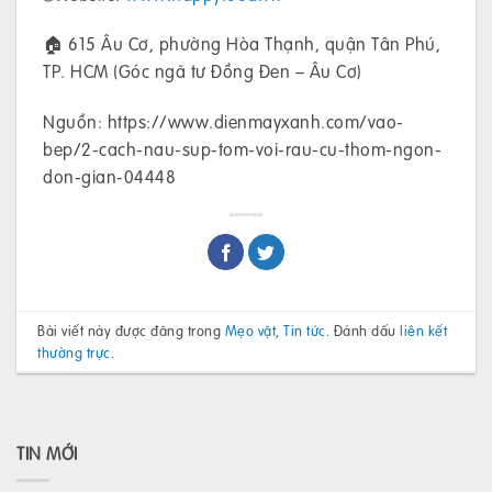
🏠 615 Âu Cơ, phường Hòa Thạnh, quận Tân Phú,
TP. HCM (Góc ngã tư Đồng Đen – Âu Cơ)
Nguồn: https://www.dienmayxanh.com/vao-
bep/2-cach-nau-sup-tom-voi-rau-cu-thom-ngon-
don-gian-04448
Bài viết này được đăng trong
Mẹo vặt
,
Tin tức
. Đánh dấu
liên kết
thường trực
.
TIN MỚI