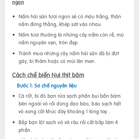
ngon
Nấm hải sản tươi ngon sẽ có màu trắng, thân
nấm đứng thẳng, khép sát vào nhau.
Nấm tươi thường là những cây nấm còn rễ, mũ
nấm nguyên vẹn, tròn đẹp.
Tránh mua những cây nấm hải sản đã bị đứt
gãy, bị thâm hoặc có mùi lên men.
Cách chế biến Nui thịt băm
Bước 1: Sơ chế nguyên liệu
Cà rốt, bí đỏ bạn rửa sạch phần bụi bẩn bám
bên ngoài vỏ rồi dùng dao bào, bào sạch hết
vỏ xong cắt khúc dày khoảng 1 lóng tay .
Bắp bạn lột sạch vỏ và râu rồi cắt bắp làm 4
phần.