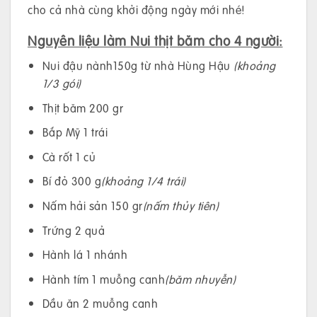
cho cả nhà cùng khởi động ngày mới nhé!
Nguyên liệu làm Nui thịt băm cho 4 người:
Nui đậu nành150g từ nhà Hùng Hậu
(khoảng
1/3 gói)
Thịt băm 200 gr
Bắp Mỹ 1 trái
Cà rốt 1 củ
Bí đỏ 300 g
(khoảng 1/4 trái)
Nấm hải sản 150 gr
(nấm thủy tiên)
Trứng 2 quả
Hành lá 1 nhánh
Hành tím 1 muỗng canh
(băm nhuyễn)
Dầu ăn 2 muỗng canh