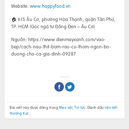
Website:
www.happyfood.vn
🏠 615 Âu Cơ, phường Hòa Thạnh, quận Tân Phú,
TP. HCM (Góc ngã tư Đồng Đen – Âu Cơ)
Nguồn: https://www.dienmayxanh.com/vao-
bep/cach-nau-thit-bam-rau-cu-thom-ngon-bo-
duong-cho-ca-gia-dinh-09287
Bài viết này được đăng trong
Mẹo vặt
,
Tin tức
. Đánh dấu
liên kết
thường trực
.