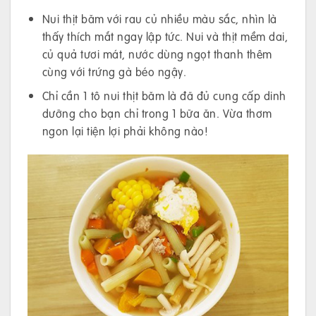
Nui thịt băm với rau củ nhiều màu sắc, nhìn là
thấy thích mắt ngay lập tức. Nui và thịt mềm dai,
củ quả tươi mát, nước dùng ngọt thanh thêm
cùng với trứng gà béo ngậy.
Chỉ cần 1 tô nui thịt băm là đã đủ cung cấp dinh
dưỡng cho bạn chỉ trong 1 bữa ăn. Vừa thơm
ngon lại tiện lợi phải không nào!