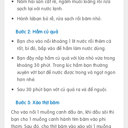
Nấm hải sản cắt rễ, ngâm muối loãng rồi rửa
sạch lại với nước lạnh.
Hành lábạn bỏ rễ, rửa sạch rồi băm nhỏ.
Bước 2: Hầm củ quả
Bạn cho vào nồi khoảng 1 lít nước rồi thêm cà
rốt, bí đỏ, bắp vào để hầm làm nước dùng.
Bạn đậy nắp hầm củ quả với lửa nhỏ vừa trong
khoảng 30 phút. Trong lúc hầm bạn thường
xuyên vớt bọt để nước được trong và ngọt ngon
hơn nhé.
Sau 30 phút bạn vớt củ quả ra và để nguội.
Bước 3: Xào thịt băm
Cho vào nồi 1 muỗng canh dầu ăn, khi dầu sôi thì
bạn cho 1 muỗng canh hành tím băm vào phi
thơm. Sau đó, cho thịt băm vào xào với 1 muỗng