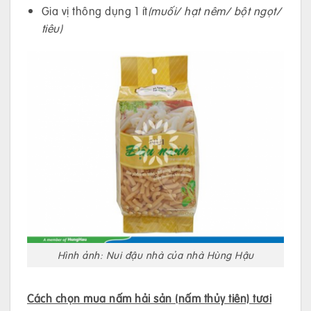
Gia vị thông dụng 1 ít
(muối/ hạt nêm/ bột ngọt/
tiêu)
Hình ảnh: Nui đậu nhà của nhà Hùng Hậu
Cách chọn mua nấm hải sản (nấm thủy tiên) tươi