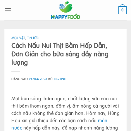
Bỏ
qua
0
nội
dung
MẸO VẶT
,
TIN TỨC
Cách Nấu Nui Thịt Bằm Hấp Dẫn,
Đơn Giản cho bữa sáng đầy năng
lượng
ĐĂNG VÀO
24/04/2023
BỞI
NGHINH
Một bữa sáng thơm ngon, chất lượng với món nui
thịt băm thơm ngon, đậm vị, ấm nóng cả người với
cách nấu không thể đơn giản hơn. Hôm nay, Hùng
Hậu xin giới thiệu đến các bạn cách nấu
món
nước
này hấp dẫn này, để nạp nhanh năng lượng