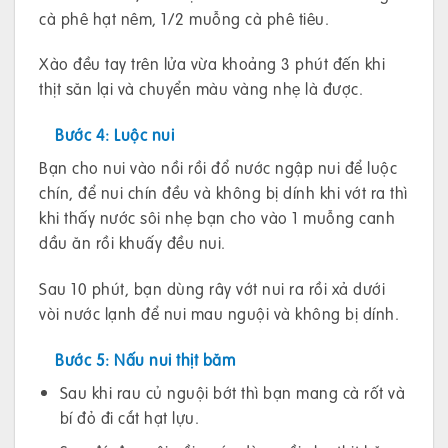
cà phê hạt nêm, 1/2 muỗng cà phê tiêu.
Xào đều tay trên lửa vừa khoảng 3 phút đến khi
thịt săn lại và chuyển màu vàng nhẹ là được.
Bước 4: Luộc nui
Bạn cho nui vào nồi rồi đổ nước ngập nui để luộc
chín, để nui chín đều và không bị dính khi vớt ra thì
khi thấy nước sôi nhẹ bạn cho vào 1 muỗng canh
dầu ăn rồi khuấy đều nui.
Sau 10 phút, bạn dùng rây vớt nui ra rồi xả dưới
vòi nước lạnh để nui mau nguội và không bị dính.
Bước 5: Nấu nui thịt băm
Sau khi rau củ nguội bớt thì bạn mang cà rốt và
bí đỏ đi cắt hạt lựu.