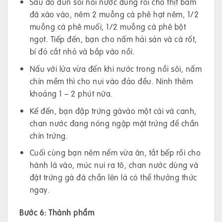
Sau đó đun sôi nồi nước dùng rồi cho thịt băm
đã xào vào, nêm 2 muỗng cà phê hạt nêm, 1/2
muỗng cà phê muối, 1/2 muỗng cà phê bột
ngọt. Tiếp đến, bạn cho nấm hải sản và cà rốt,
bí đỏ cắt nhỏ và bắp vào nồi.
Nấu với lửa vừa đến khi nước trong nồi sôi, nấm
chín mềm thì cho nui vào đảo đều. Ninh thêm
khoảng 1 – 2 phút nữa.
Kế đến, bạn đập trứng gàvào một cái vá canh,
chan nước đang nóng ngập mặt trứng để chần
chín trứng.
Cuối cùng bạn nêm nếm vừa ăn, tắt bếp rồi cho
hành lá vào, múc nui ra tô, chan nước dùng và
đặt trứng gà đã chần lên là có thể thưởng thức
ngay.
Bước 6:
Thành phẩm