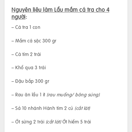
Nguyên liệu làm Lẩu mắm cá tra cho 4
người
:
– Cá tra 1 con
– Mắm cá sặc 300 gr
– Cà tím 2 trái
– Khổ qua 3 trái
– Đậu bắp 300 gr
– Rau ăn lẩu 1 ít
(rau muống/ bông súng)
– Sả 10 nhánh Hành tím 2 củ
(cắt lát)
– Ớt sừng 2 trái
(cắt lát)
Ớt hiểm 5 trái