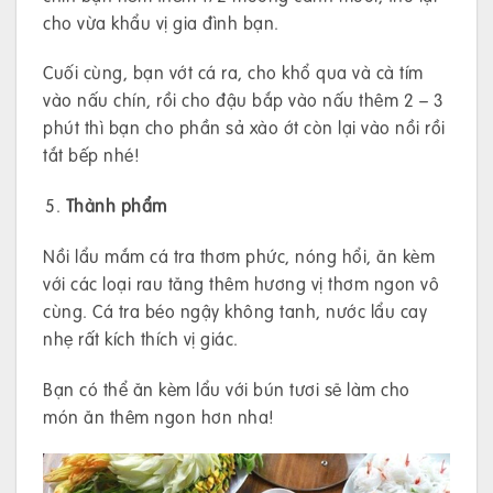
cho vừa khẩu vị gia đình bạn.
Cuối cùng, bạn vớt cá ra, cho khổ qua và cà tím
vào nấu chín, rồi cho đậu bắp vào nấu thêm 2 – 3
phút thì bạn cho phần sả xào ớt còn lại vào nồi rồi
tắt bếp nhé!
Thành phẩm
Nồi lẩu mắm cá tra thơm phức, nóng hổi, ăn kèm
với các loại rau tăng thêm hương vị thơm ngon vô
cùng. Cá tra béo ngậy không tanh, nước lẩu cay
nhẹ rất kích thích vị giác.
Bạn có thể ăn kèm lẩu với bún tươi sẽ làm cho
món ăn thêm ngon hơn nha!