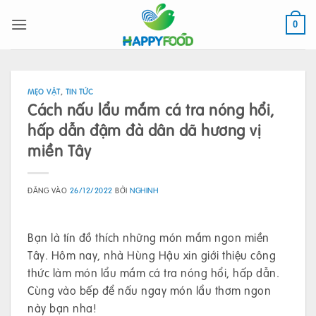
Bỏ
qua
0
nội
dung
MẸO VẶT
,
TIN TỨC
Cách nấu lẩu mắm cá tra nóng hổi,
hấp dẫn đậm đà dân dã hương vị
miền Tây
ĐĂNG VÀO
26/12/2022
BỞI
NGHINH
Bạn là tín đồ thích những món mắm ngon miền
Tây. Hôm nay, nhà Hùng Hậu xin giới thiệu công
thức làm món lẩu mắm cá tra nóng hổi, hấp dẫn.
Cùng vào bếp để nấu ngay món lẩu thơm ngon
này bạn nha!