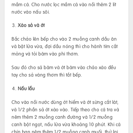
mắm cá. Cho nước lọc mắm cá vào nồi thêm 2 lít
nước vào nấu sôi.
Xào sả và ớt
Bắc chảo lên bếp cho vào 2 muỗng canh dầu ăn
và bật lửa vừa, đợi dầu nóng thì cho hành tím cắt
mỏng và tỏi băm vào phi thơm.
Sau đó cho sả băm và ớt băm vào chảo xào đều
tay cho sả vàng thơm thì tắt bếp.
Nấu lẩu
Cho vào nồi nước dùng ớt hiểm và ớt sừng cắt lát,
và 1/2 phần sả ớt xào vào. Tiếp theo cho cá tra và
nêm thêm 2 muỗng canh đường và 1/2 muỗng
canh bột ngọt, nấu lửa vừa khoảng 10 phút. Khi cá
chín bạn nêm thêm 1/2 muỗng canh muối, thử lại