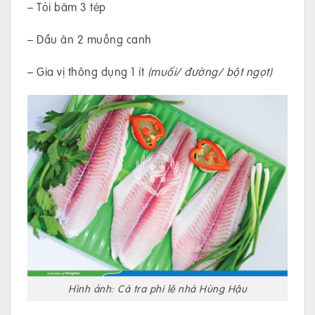
– Tỏi băm 3 tép
– Dầu ăn 2 muỗng canh
– Gia vị thông dụng 1 ít
(muối/ đường/ bột ngọt)
Hình ảnh: Cá tra phi lê nhà Hùng Hậu