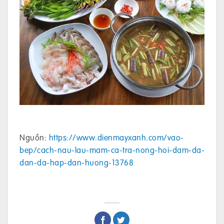
Nguồn:
https://www.dienmayxanh.com/vao-
bep/cach-nau-lau-mam-ca-tra-nong-hoi-dam-da-
dan-da-hap-dan-huong-13768