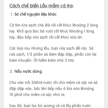
Cách chế biến Lẩu mắm cá tra
:
Sơ chế nguyên liệu khác
Cà tím rửa sạch chẻ đôi rồi cắt khúc khoảng 2 lóng
tay. Khổ qua bóc bỏ ruột cắt khúc khoảng 1 lóng
tay, đậu bắp rửa sạch rồi cắt khúc vừa ăn.
Các loại rau nhúng lẩu, bạn rửa sạch để ráo. Sả
rửa sạch, 1/2 phần sả đem đập dập, phần còn lại
băm nhuyễn. Ớt hiểm băm nhỏ 3 trái.
Nấu nước dùng
Cho vào nồi 500ml nước rồi cho mắm cá sặc và sả
đập dập vào, bắc lên bếp nấu ở lửa vừa khoảng
10 phút cho mắm cá sặc nhừ ra.
Sau đó, bạn lọc bỏ xương cá và lấy phần nước