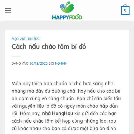
Bỏ
qua
0
nội
dung
MẸO VẶT
,
TIN TỨC
Cách nấu cháo tôm bí đỏ
ĐĂNG VÀO
20/12/2022
BỞI
NGHINH
Món này thích hợp chuẩn bị cho bữa sáng nhẹ
nhàng mà đầy đủ dưỡng chất hay nấu cho các bé
ăn dặm cũng vô cùng chuẩn. Bạn chỉ cần biến tấu
vài nguyên liệu là đã có ngay món cháo hấp dẫn
rồi. Hôm nay,
nhà HungHau
xin gửi đến các bạn
cách nấu cháo tôm kết hợp cùng những loại rau
củ khác nhau cho bạn có được một bữa ăn dinh