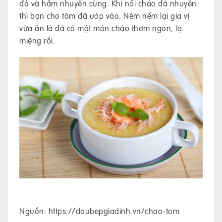
đỏ và hầm nhuyễn cùng. Khi nồi cháo đã nhuyễn
thì bạn cho tôm đã ướp vào. Nêm nếm lại gia vị
vừa ăn là đã có một món cháo thơm ngon, lạ
miệng rồi.
Nguồn: https://daubepgiadinh.vn/chao-tom