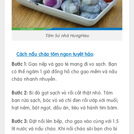
Tôm Sú nhà HungHau
Cách nấu cháo tôm ngon tuyệt hảo
:
Bước 1:
Gạo nếp và gạo tẻ mang đi vo sạch. Bạn
có thể ngâm 1 giờ đồng hồ cho gạo mềm và nấu
cháo nhanh nhuyễn.
Bước 2:
Bí đỏ gọt sạch vỏ rồi cắt thật nhỏ. Tôm
bạn rửa sạch, bóc vỏ và chỉ đen rồi ướp với muối,
hạt nêm, bột ngọt, dầu ăn, tiêu và hành tím băm.
Bước 3:
Đặt nồi lên bếp, cho gạo vào cùng với 1.5
lít nước và nấu cháo. Khi nồi cháo sôi bạn cho bí